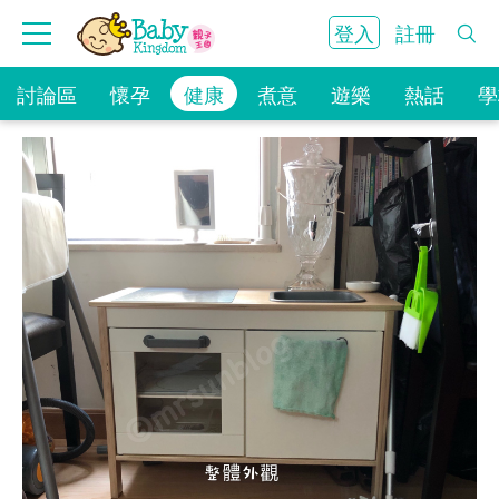
登入
註冊
討論區
懷孕
健康
煮意
遊樂
熱話
學