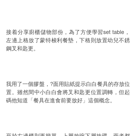
接着分享廚櫃儲物部份，為了方便學習set table，
左邊上格放了蒙特梭利餐墊，下格則放置幼兒不銹
鋼叉和匙更。
我用了一個膠盤，?面用貼紙提示白白餐具的存放位
置。雖然間中小白白會將叉和匙更位置調轉，但起
碼他知道「餐具在進食前要放好」這個概念。
至於右邊櫃則更簡單，上層放碗下層放碟，兩者都