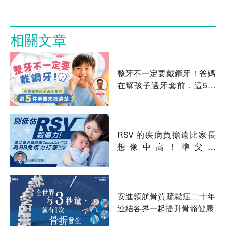
相關文章
整牙不一定要戴鋼牙！爸媽
在幫孩子選牙套前，這5件
事要先搞清楚
RSV 的疾病負擔遠比家長
想像中高！準父母
Checklist：別忘了為 BB 的
健康做好準備
安進領航骨質疏鬆症二十年
連結各界一起提升骨骼健康