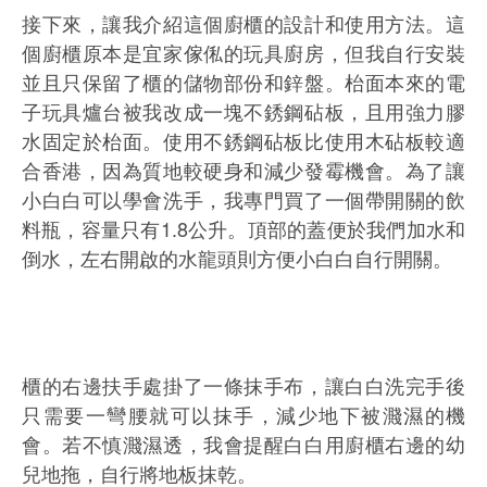
接下來，讓我介紹這個廚櫃的設計和使用方法。這
個廚櫃原本是宜家傢俬的玩具廚房，但我自行安裝
並且只保留了櫃的儲物部份和鋅盤。枱面本來的電
子玩具爐台被我改成一塊不銹鋼砧板，且用強力膠
水固定於枱面。使用不銹鋼砧板比使用木砧板較適
合香港，因為質地較硬身和減少發霉機會。為了讓
小白白可以學會洗手，我專門買了一個帶開關的飲
料瓶，容量只有1.8公升。頂部的蓋便於我們加水和
倒水，左右開啟的水龍頭則方便小白白自行開關。
櫃的右邊扶手處掛了一條抹手布，讓白白洗完手後
只需要一彎腰就可以抹手，減少地下被濺濕的機
會。若不慎濺濕透，我會提醒白白用廚櫃右邊的幼
兒地拖，自行將地板抹乾。