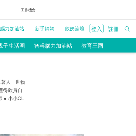
工作機會
登入
註冊
腦力加油站
新手媽媽
飲奶論壇
親子生活圈
智睿腦力加油站
教育王國
本著人一世物
懂得欣賞自
 ● 小小OL