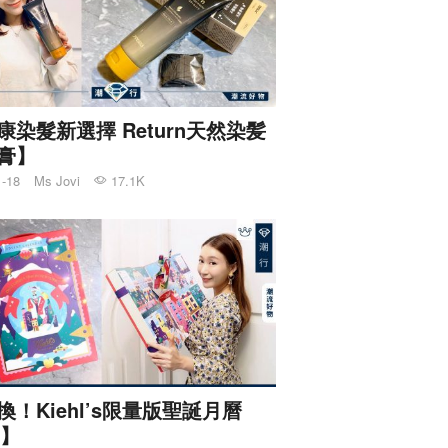
康染髮新選擇 Return天然染髪
膏】
1-18
Ms Jovi
17.1K
換！Kiehl’s限量版聖誕月曆
9】