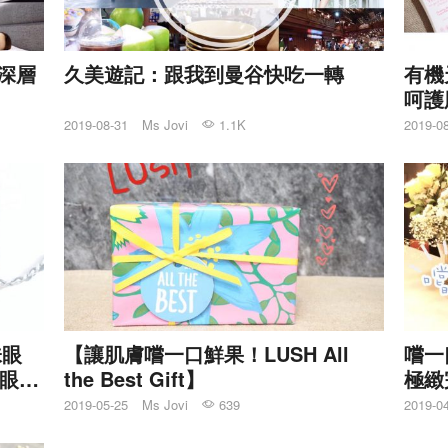
我深層
久美遊記：跟我到曼谷快吃一轉
有機
呵護
2019-08-31
Ms Jovi
1.1K
2019-0
味眼
【讓肌膚嚐一口鮮果！LUSH All
嚐一
力眼
the Best Gift】
極緻
2019-05-25
Ms Jovi
639
2019-0