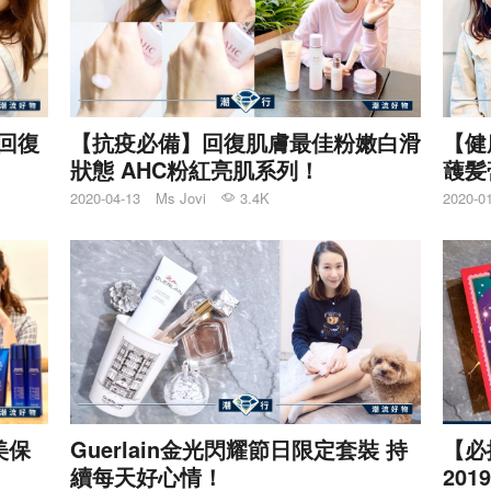
．回復
【抗疫必備】回復肌膚最佳粉嫩白滑
【健
狀態 AHC粉紅亮肌系列！
䕶髪
2020-04-13
Ms Jovi
3.4K
2020-0
美保
Guerlain金光閃耀節日限定套裝 持
【必
續每天好心情！
201