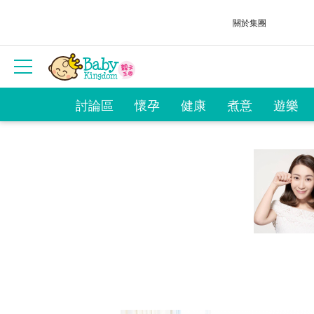
關於集團
討論區
懷孕
健康
煮意
遊樂