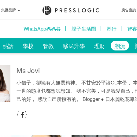
集團品牌
廣告查詢
WhatsApp媽媽谷
親子生活圈
潮行
智睿
熱話
學校
管教
移民升學
理財
潮流
Ms Jovi
小個子，卻擁有大無畏精神。 不甘安於平淡OL本份， 
一世的態度乜都想試想知。 我不完美，可是我愛自己，
己的好， 感欣自己所擁有的。 Blogger ● 日本麗乾花導師