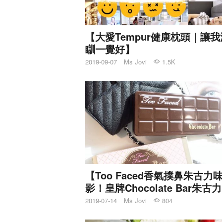
【大愛Tempur健康枕頭｜讓
瞓一覺好】
2019-09-07
Ms Jovi
1.5K
【Too Faced香氣撲鼻朱古力
影！皇牌Chocolate Bar朱古
影】
2019-07-14
Ms Jovi
804