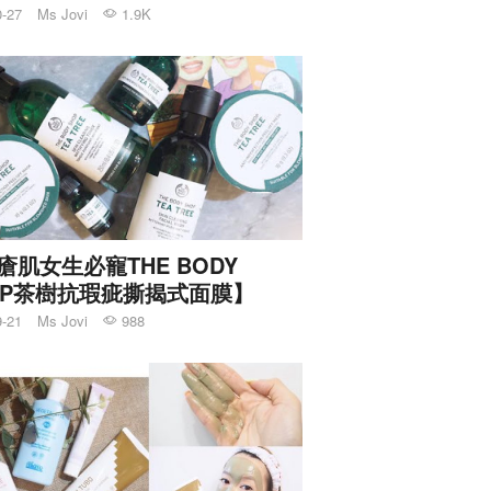
0-27
Ms Jovi
1.9K
瘡肌女生必寵THE BODY
OP茶樹抗瑕疵撕揭式面膜】
9-21
Ms Jovi
988