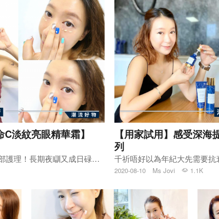
他命C淡紋亮眼精華霜】
【用家試用】感受深海提
列
想每日精精神神咁見人，一定要做好眼部護理！長期夜瞓又成日碌電話，再加上日日返工對住個mon，忙碌嘅生活的確未必有足夠嘅休息，搞到黑眼圈、細紋同浮腫逐一浮現，有時化妝都遮唔到，近排我就密密使用Kiehl’s醫學維他命C淡紋亮眼精華霜。
2020-08-10
Ms Jovi
1.1K