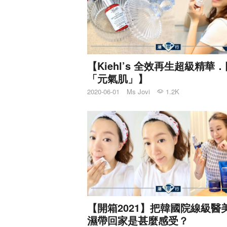
【Kiehl’s 全效再生超級精華
「元氣肌」】
2020-06-01
Ms Jovi
1.2K
【開箱2021】把韓國院線級醫
濕帶回家是甚麼感受？