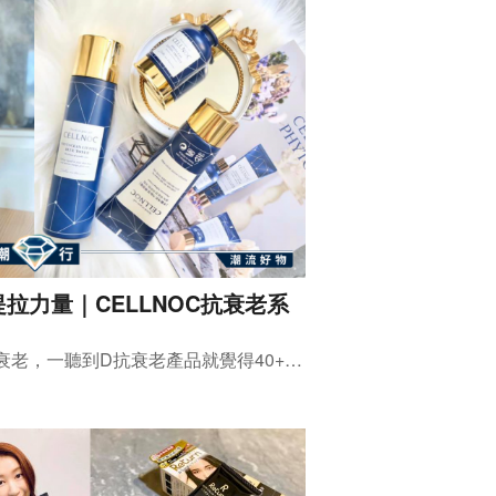
拉力量｜CELLNOC抗衰老系
千祈唔好以為年紀大先需要抗衰老，一聽到D抗衰老產品就覺得40+以上先啱用，其實愈早保養，及早把關，愈年輕開始就更能保持肌膚最佳狀態。嚟自韓國CELLNOC抗衰老系列 (諾克海細胞)，成分具有源自深海中嘅菲朵深能量，能幫助喚醒肌膚細胞，賦予肌膚彈性。