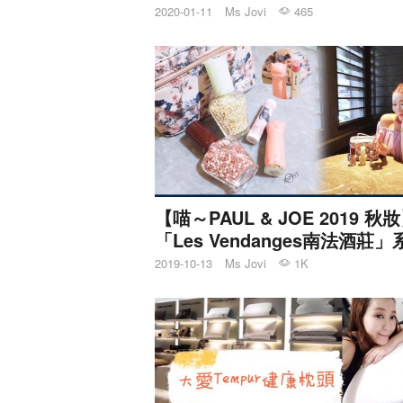
2020-01-11
Ms Jovi
465
【喵～PAUL & JOE 2019 秋
「Les Vendanges南法酒莊」
2019-10-13
Ms Jovi
1K