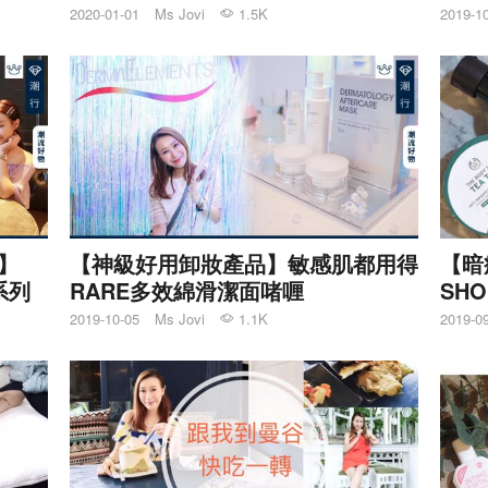
2020-01-01
Ms Jovi
1.5K
2019-1
妝】
【神級好用卸妝產品】敏感肌都用得
【暗
系列
RARE多效綿滑潔面啫喱
SH
2019-10-05
Ms Jovi
1.1K
2019-0