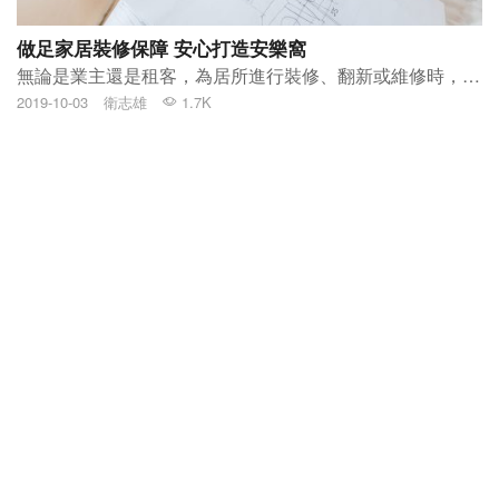
做足家居裝修保障 安心打造安樂窩
無論是業主還是租客，為居所進行裝修、翻新或維修時，當然都希望按照自己喜好，打造舒適自在的安樂窩。相關工程所需時間一般視乎改動規模，動輒需要數個星期，而部分工程如安裝冷氣、更換窗戶等需在戶外進行，為保障工程期間所發生的意外和事故構成法律責任及承擔賠償，現時不少業主或租客均會考慮坊間的家居裝修保險計劃，有效為被保人轉移風險。
2019-10-03
衛志雄
1.7K