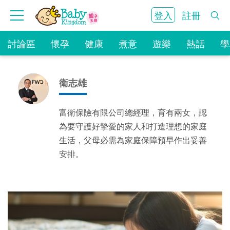
登入
註冊
討論區
懷孕
健康
煮意
遊樂
熱話
學
衛志雄
富衛保險有限公司總經理，育有兩女，認
為要守護好摯愛的家人和打造理想的家庭
生活，父母必需為家庭保障預早作出妥善
安排。