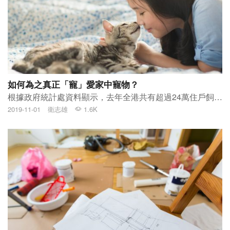
如何為之真正「寵」愛家中寵物？
根據政府統計處資料顯示，去年全港共有超過24萬住戶飼養貓或狗，數量多達40萬隻 。筆者身邊許多朋友也不例外，他們經常在社交媒體上載與心愛寵物的溫馨合照，早已將牠們當作家庭成員一樣看待。每當寵物生病或受傷時，朋友們都會十分緊張，對牠們的日常作息和飲食照顧更是無微不至。
2019-11-01
衛志雄
1.6K