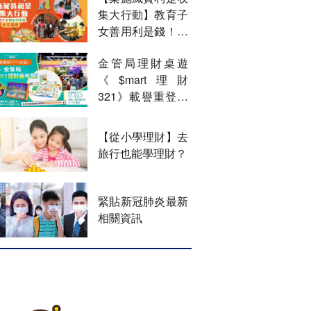
集大行動】教育子
女善用利是錢！分
享祝福更有意義
金管局理財桌遊
《$mart理財
321》載譽重登書
展舞台 參加攤位
遊戲有機會贏取書
【從小學理財】去
展限定全新桌遊！
旅行也能學理財？
緊貼新冠肺炎最新
相關資訊