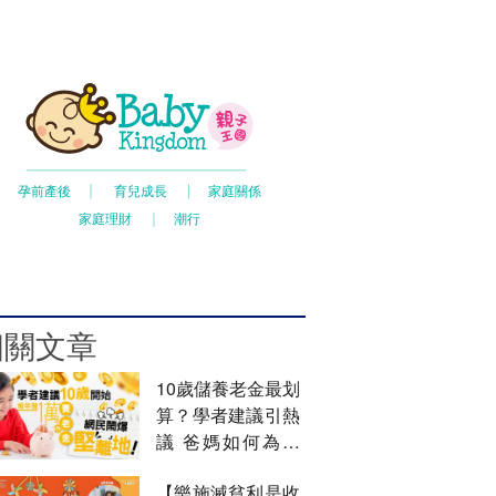
相關文章
10歲儲養老金最划
算？學者建議引熱
議 爸媽如何為小
朋友規劃未來？
【樂施滅貧利是收