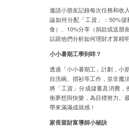
邀請小朋友記錄每次任務和收
論如何分配「工資」：50%儲
食）、10%分享（捐款或送朋
以跟他們分析如何理財才算精
小小暑期工學到咩？
透過「小小暑期工」計劃，小
自洗碗、摺衫等工作，並非魔
將「工資」分成儲蓄及消費，例
衡夢想與快樂，為目標努力。
帶來滿滿成就感！
家長當財富導師小秘訣