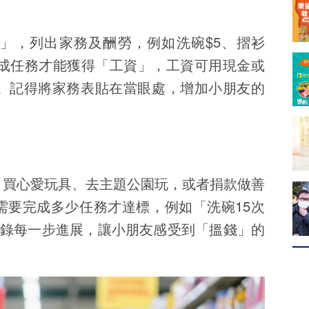
」
」，列出家務及酬勞，例如洗碗$5、摺衫
完成任務才能獲得「工資」，工資可用現金或
付。記得將家務表貼在當眼處，增加小朋友的
，買心愛玩具、去主題公園玩，或者捐款做善
需要完成多少任務才達標，例如「洗碗15次
記錄每一步進展，讓小朋友感受到「搵錢」的