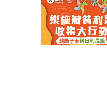
2024-12-31
【樂施滅貧利是收集大行動】
義
王國編輯