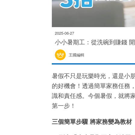
2025-06-27
小小暑期工：從洗碗到賺錢 
王國編輯
暑假不只是玩樂時光，還是小
的好機會！透過簡單家務任務
識和責任感。今個暑假，就將
第一步！
三個簡單步驟
將家務變為教材