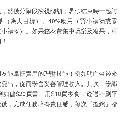
入，然後分階段檢視總額，暑假結束時一起討
蓄（為大目標）、40%應用（買小禮物或零
友小禮物）。如果錢花費集中玩樂及糖果，可
明！
朋友能掌握實用的理財技能！例如明白金錢來
法變出，從而學會妥善管理收入。其次，學識
如儲$20買書、用$10買零食，透過計劃平
最後，完成任務培養責任感，每次「搵錢」都