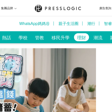
集團品牌
廣告查詢
WhatsApp媽媽谷
親子生活圈
潮行
智睿
熱話
學校
管教
移民升學
理財
潮流