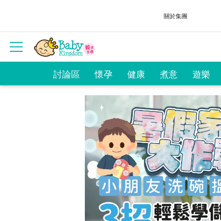
關於集團
討論區
懷孕
健康
煮意
遊樂