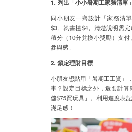
1. 列出「小小暑期工家務清單
同小朋友一齊設計「家務清單
$3、執書檯$4。清楚說明需
積分（10分兌換小獎勵）支
參與感。
2. 鎖定理財目標
小朋友想點用「暑期工工資」
事？設定目標之外，還要計算
儲$75買玩具」。利用進度表
滿足感！