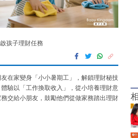
開啟孩子理財任務
2.8K
朋友在家變身「小小暑期工」，解鎖理財秘技
，體驗以「工作換取收入」，從小培養理財意
家務交給小朋友，鼓勵他們從做家務踏出理財