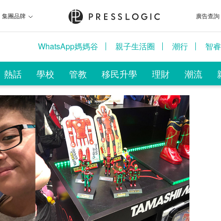
集團品牌
廣告查詢
WhatsApp媽媽谷
親子生活圈
潮行
智睿
熱話
學校
管教
移民升學
理財
潮流