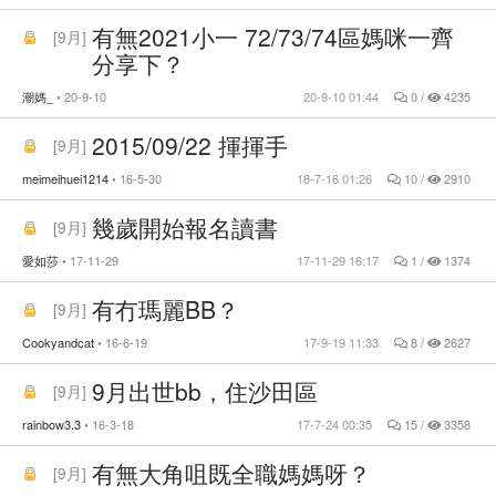
有無2021小一 72/73/74區媽咪一齊
[
9月
]
分享下？
潮媽_
20-9-10
20-9-10 01:44
0 /
4235
2015/09/22 揮揮手
[
9月
]
meimeihuei1214
16-5-30
18-7-16 01:26
10 /
2910
幾歲開始報名讀書
[
9月
]
愛如莎
17-11-29
17-11-29 16:17
1 /
1374
有冇瑪麗BB？
[
9月
]
Cookyandcat
16-6-19
17-9-19 11:33
8 /
2627
9月出世bb，住沙田區
[
9月
]
rainbow3.3
16-3-18
17-7-24 00:35
15 /
3358
有無大角咀既全職媽媽呀？
[
9月
]