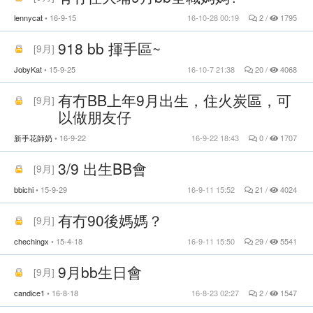
lennycat
16-9-15
16-10-28 00:19
2 /
1795
918 bb 揮手區~
[
9月
]
JobyKat
15-9-25
16-10-7 21:38
20 /
4068
有冇BB上年9月出生，住火炭區，可
[
9月
]
以做朋友仔
新手花師奶
16-9-22
16-9-22 18:43
0 /
1707
3/9 出生BB會
[
9月
]
bbichi
15-9-29
16-9-11 15:52
21 /
4024
有冇90後媽媽？
[
9月
]
chechingx
15-4-18
16-9-11 15:50
29 /
5541
9月bb生日會
[
9月
]
candice1
16-8-18
16-8-23 02:27
2 /
1547