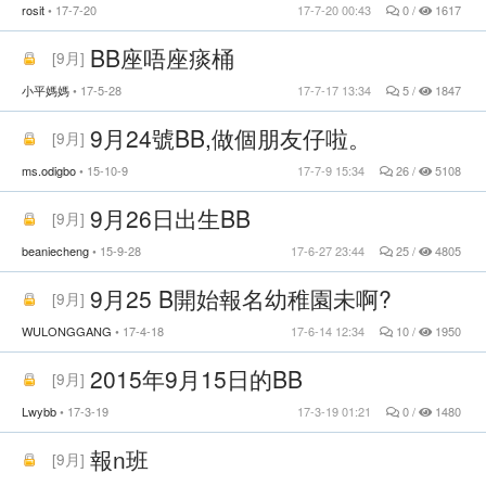
rosit
17-7-20
17-7-20 00:43
0 /
1617
BB座唔座痰桶
[
9月
]
小平媽媽
17-5-28
17-7-17 13:34
5 /
1847
9月24號BB,做個朋友仔啦。
[
9月
]
ms.odigbo
15-10-9
17-7-9 15:34
26 /
5108
9月26日出生BB
[
9月
]
beaniecheng
15-9-28
17-6-27 23:44
25 /
4805
9月25 B開始報名幼稚園未啊?
[
9月
]
WULONGGANG
17-4-18
17-6-14 12:34
10 /
1950
2015年9月15日的BB
[
9月
]
Lwybb
17-3-19
17-3-19 01:21
0 /
1480
報n班
[
9月
]