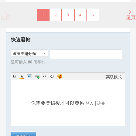
1
2
3
4
5
首頁
尾頁
快速發帖
選擇主題分類
還可輸入
80
個字符
高級模式
你需要登錄後才可以發帖
|
登入
註冊