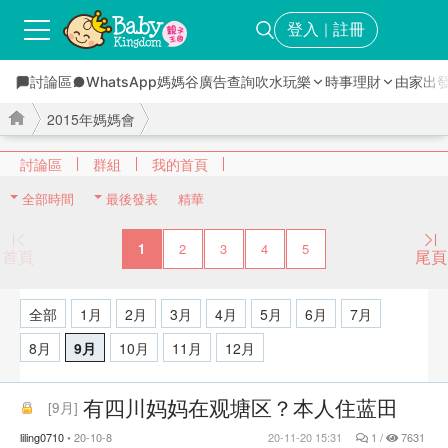
登入
註冊
｜
討論區
WhatsApp媽媽谷
廣告查詢
吹水玩樂
時事理財
由家出
2015年媽媽會
討論區
群組
我的首頁
全部時間
最後發表
精華
›
›
1
2
3
4
5
首頁
尾頁
全部
1月
2月
3月
4月
5月
6月
7月
8月
9月
10月
11月
12月
有四川妈妈在观塘区？本人住蓝田
[
9月
]
liling0710
20-10-8
20-11-20 15:31
1 /
7631