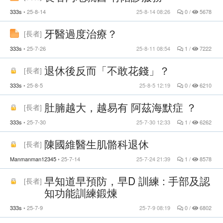
333s
25-8-14
25-8-14 08:26
0 /
5678
牙醫過度治療？
[
長者
]
333s
25-7-26
25-8-11 08:54
1 /
7222
退休後反而「不敢花錢」？
[
長者
]
333s
25-8-5
25-8-5 12:19
0 /
6210
肚腩越大，越易有 阿茲海默症 ？
[
長者
]
333s
25-7-30
25-7-30 12:33
1 /
6262
陳國維醫生肌骼科退休
[
長者
]
Manmanman12345
25-7-14
25-7-24 21:39
1 /
8578
早知道早預防，早D 訓練 : 手部及認
[
長者
]
知功能訓練鍛煉
333s
25-7-9
25-7-9 08:19
0 /
6802