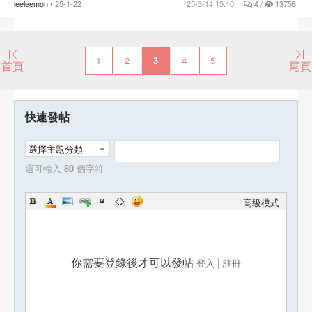
leeleemon
25-1-22
25-3-14 15:10
4 /
13758
1
2
3
4
5
首頁
尾頁
快速發帖
選擇主題分類
還可輸入
80
個字符
高級模式
你需要登錄後才可以發帖
|
登入
註冊