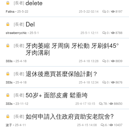
delete
[
長者
]
Fatina
25-5-22
25-5-22 02:14
0 /
8197
Del
[
長者
]
strawberrychic
25-5-1
25-5-1 12:11
0 /
8788
牙肉萎縮 牙周病 牙松動 牙刷斜45°
[
長者
]
牙肉溝刷
333s
25-4-18
25-4-18 13:28
0 /
8839
退休後應買甚麼保險計劃？
[
長者
]
333s
25-4-18
25-4-18 12:34
0 /
8676
50岁+ 面部皮膚 鬆垂垮
[
長者
]
333s
23-11-12
25-4-17 10:15
78 /
88650
如何申請入住政府資助安老院舍?
[
長者
]
波子
25-4-11
25-4-15 14:08
6 /
10437