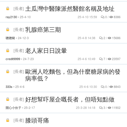
土瓜灣中醫陳派然醫館名稱及地址
[
長者
]
ray2130
25-4-10
25-4-10 15:59
0 /
8386
乳腺癌第三期
[
長者
]
聰聰豬
24-12-3
25-4-8 14:38
2 /
15686
老人家日日說暈
[
長者
]
credit9999
24-7-23
25-4-6 10:49
7 /
23597
歐洲人吃麵包，但為什麼糖尿病的發
[
長者
]
病率低？
333s
25-4-6
25-4-6 10:30
0 /
8843
好想幫吓屋企嘅長者，但唔知點做
[
長者
]
開心小伙子
25-2-17
25-3-28 14:18
3 /
11902
膝頭哥痛
[
長者
]