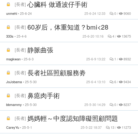
心臟科 做通波仔手術
[
長者
]
unmehi
25-6-24
25-6-24 12:33
0 /
9060
60岁后，体重知道？bmi<28
[
長者
]
333s
25-4-6
25-6-20 10:16
4 /
13675
静脈曲張
[
長者
]
magkwan
25-6-3
25-6-9 13:22
1 /
8932
長者社區照顧服務劵
[
長者
]
JoJobama
25-5-30
25-6-4 13:10
6 /
9434
鼻瘜肉手術
[
長者
]
bbmammy
25-5-30
25-5-30 14:29
0 /
8237
媽媽輕～中度認知障礙照顧問題
[
長者
]
CareyYu
25-5-1
25-5-22 18:37
13 /
11273