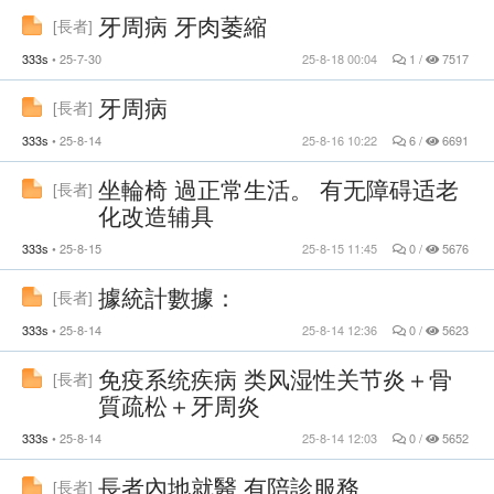
牙周病 牙肉萎縮
[
長者
]
333s
25-7-30
25-8-18 00:04
1 /
7517
牙周病
[
長者
]
333s
25-8-14
25-8-16 10:22
6 /
6691
坐輪椅 過正常生活。 有无障碍适老
[
長者
]
化改造辅具
333s
25-8-15
25-8-15 11:45
0 /
5676
據統計數據：
[
長者
]
333s
25-8-14
25-8-14 12:36
0 /
5623
免疫系统疾病 类风湿性关节炎＋骨
[
長者
]
質疏松＋牙周炎
333s
25-8-14
25-8-14 12:03
0 /
5652
長者內地就醫 有陪診服務
[
長者
]