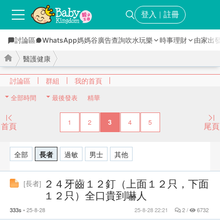
登入
註冊
｜
討論區
WhatsApp媽媽谷
廣告查詢
吹水玩樂
時事理財
由家出
醫護健康
討論區
群組
我的首頁
全部時間
最後發表
精華
›
›
1
2
3
4
5
首頁
尾頁
全部
長者
過敏
男士
其他
２４牙齒１２釘（上面１２只，下面
[
長者
]
１２只）全口貴到嚇人
333s
25-8-28
25-8-28 22:21
2 /
6732