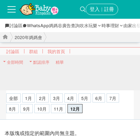
登入
註冊
｜
討論區
WhatsApp媽媽谷
廣告查詢
吹水玩樂
時事理財
由家出
2020年媽媽會
討論區
群組
我的首頁
全部時間
默認排序
精華
›
›
全部
1月
2月
3月
4月
5月
6月
7月
8月
9月
10月
11月
12月
本版塊或指定的範圍內尚無主題。