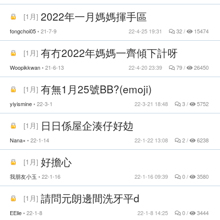
2022年一月媽媽揮手區
[
1月
]
fongchoi05
21-7-9
22-4-25 19:31
32 /
15474
有冇2022年媽媽一齊傾下計呀
[
1月
]
Woopikkwan
21-6-13
22-4-20 23:39
79 /
26450
有無1月25號BB?(emoji)
[
1月
]
yiyismine
22-3-1
22-3-21 18:48
3 /
5752
日日係屋企湊仔好攰
[
1月
]
Nana×
22-1-14
22-1-22 13:08
2 /
6238
好擔心
[
1月
]
我朋友小玉
22-1-16
22-1-16 09:39
0 /
3580
請問元朗邊間洗牙平d
[
1月
]
EElle
22-1-8
22-1-8 14:25
0 /
3444