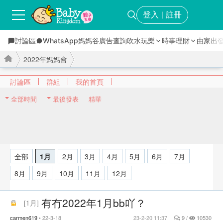
登入
註冊
｜
討論區
WhatsApp媽媽谷
廣告查詢
吹水玩樂
時事理財
由家出
2022年媽媽會
討論區
群組
我的首頁
全部時間
最後發表
精華
›
›
全部
1月
2月
3月
4月
5月
6月
7月
8月
9月
10月
11月
12月
有冇2022年1月bb吖？
[
1月
]
carmen619
22-3-18
23-2-20 11:37
9 /
10530