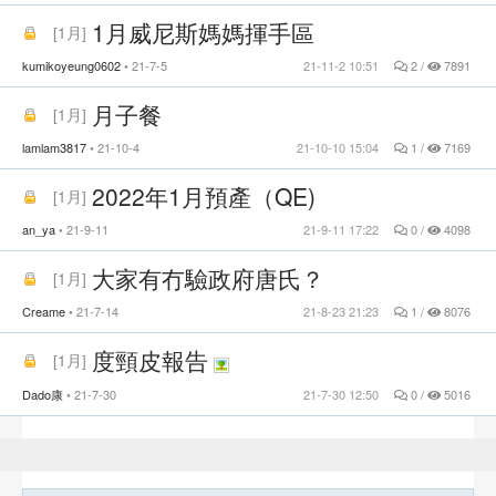
1月威尼斯媽媽揮手區
[
1月
]
kumikoyeung0602
21-7-5
21-11-2 10:51
2 /
7891
月子餐
[
1月
]
lamlam3817
21-10-4
21-10-10 15:04
1 /
7169
2022年1月預產（QE)
[
1月
]
an_ya
21-9-11
21-9-11 17:22
0 /
4098
大家有冇驗政府唐氏？
[
1月
]
Creame
21-7-14
21-8-23 21:23
1 /
8076
度頸皮報告
[
1月
]
Dado康
21-7-30
21-7-30 12:50
0 /
5016