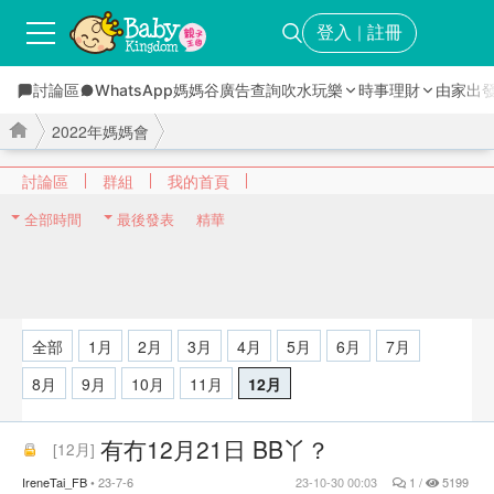
登入
註冊
｜
討論區
WhatsApp媽媽谷
廣告查詢
吹水玩樂
時事理財
由家出
2022年媽媽會
討論區
群組
我的首頁
全部時間
最後發表
精華
›
›
全部
1月
2月
3月
4月
5月
6月
7月
8月
9月
10月
11月
12月
有冇12月21日 BB丫？
[
12月
]
IreneTai_FB
23-7-6
23-10-30 00:03
1 /
5199