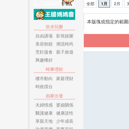
全部
1月
2月
本版塊或指定的範圍
吹水玩樂
自由講場
影視娛樂
美容扮靚
潮流時尚
烹飪搵食
親子旅遊
興趣嗜好
時事理財
樓市動向
家庭理財
時政擂台
由家出發
夫婦情感
婆媳關係
醫護健康
健康談性
單親天地
少年成長
論盡家傭
家事百科