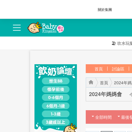
關於集團
🏖️
吹水玩
首頁
討論區
首頁
2024年
2024年媽媽會
全部時間
›
›
最後