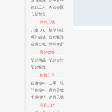
鐘點工人
爸爸專區
心聲留言
媽媽天地
想生 B B
懷孕前後
母乳餵哺
婦女醫護
在職全職
媽媽會所
育兒教養
嬰兒用品
嬰兒食譜
嬰兒醫護
情報分享
自由報料
二手市場
開倉報料
齊齊著數
求職招聘
網購天地
意見反饋