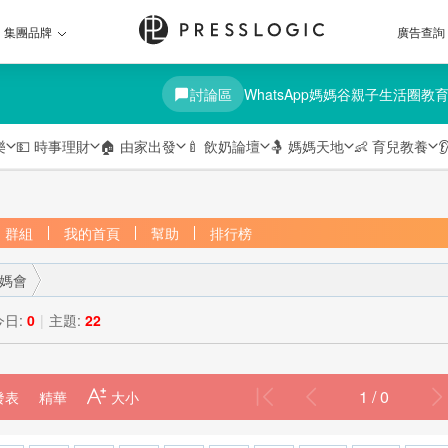
集團品牌
廣告查詢
討論區
WhatsApp媽媽谷
親子生活圈
教
樂
💵
時事理財
🏠
由家出發
🍼
飲奶論壇
🤱
媽媽天地
👶
育兒教養

群組
我的首頁
幫助
排行榜
媽媽會
今日:
0
|
主題:
22
1 / 0
發表
›
精華