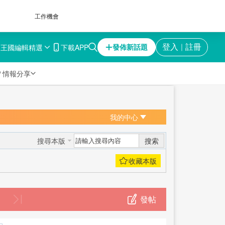
工作機會
育王國
編輯精選
下載APP
登入
註冊
發佈新話題
｜

情報分享
我的中心
搜索
搜尋本版
發帖