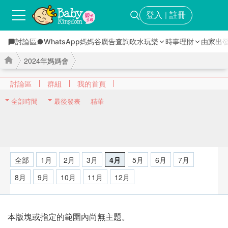
登入
註冊
｜
討論區
WhatsApp媽媽谷
廣告查詢
吹水玩樂
時事理財
由家出
2024年媽媽會
討論區
群組
我的首頁
全部時間
最後發表
精華
›
›
全部
1月
2月
3月
4月
5月
6月
7月
8月
9月
10月
11月
12月
本版塊或指定的範圍內尚無主題。