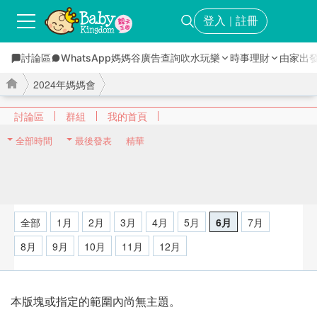
登入
註冊
｜
討論區
WhatsApp媽媽谷
廣告查詢
吹水玩樂
時事理財
由家出
2024年媽媽會
討論區
群組
我的首頁
全部時間
最後發表
精華
›
›
全部
1月
2月
3月
4月
5月
6月
7月
8月
9月
10月
11月
12月
本版塊或指定的範圍內尚無主題。