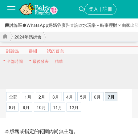
登入
註冊
｜
討論區
WhatsApp媽媽谷
廣告查詢
吹水玩樂
時事理財
由家出
2024年媽媽會
討論區
群組
我的首頁
全部時間
最後發表
精華
›
›
全部
1月
2月
3月
4月
5月
6月
7月
8月
9月
10月
11月
12月
本版塊或指定的範圍內尚無主題。