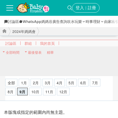
登入
註冊
｜
討論區
WhatsApp媽媽谷
廣告查詢
吹水玩樂
時事理財
由家出
2024年媽媽會
討論區
群組
我的首頁
全部時間
最後發表
精華
›
›
全部
1月
2月
3月
4月
5月
6月
7月
8月
9月
10月
11月
12月
本版塊或指定的範圍內尚無主題。