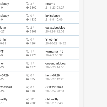
issbaby
3 /
newme
21-1-23 03:27
-9
3362
issbaby
0 /
lakissbaby
21-1-9 10:06
-9
1835
dstar
2 /
galaxybubbles
20-12-8 12:02
3-27
3868
tmini
0 /
Ynotmini
20-10-29 19:32
10-29
1264
莉莎
1 /
vwmama_FB
20-9-3 06:32
-9
2273
her
1 /
queencaribbean
20-8-23 14:00
8-22
1373
ry0729
0 /
henry0729
20-6-27 12:26
6-27
835
2345678
0 /
CC12345678
20-5-24 20:31
5-24
818
okitty
12 /
Gabokitty
20-5-2 19:48
4-10
2000