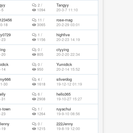
gyy
2 /
Tangyy
20-3-7 11:10
-5
1094
123456
11 /
rose-mag
20-2-29 03:01
10-18
3065
ry0729
1 /
highfive
20-2-23 14:19
2-23
1156
ing
0 /
ctyying
20-2-20 22:34
2-20
805
idick
0 /
Yumidick
20-2-14 15:52
2-14
950
emy666
4 /
silverdog
19-12-12 01:19
11-30
1618
elly
6 /
hello365
19-10-27 15:27
8-31
2908
y-town
1 /
ruyachui
19-9-10 08:56
8-23
1264
Jenny
0 /
222Jenny
19-8-19 12:00
8-19
1215