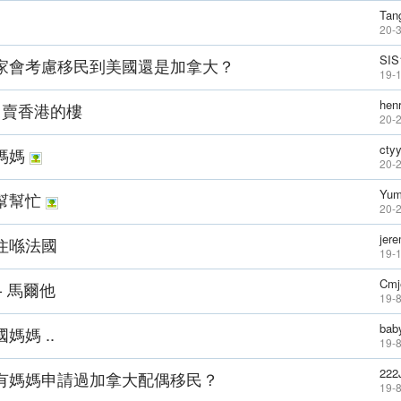
Tan
20-3
SIS
家會考慮移民到美國還是加拿大？
19-
hen
 賣香港的樓
20-
ctyy
媽媽
20-
Yum
幫幫忙
20-
jer
住喺法國
19-
Cmj
- 馬爾他
19-
bab
媽媽 ..
19-
222
有媽媽申請過加拿大配偶移民？
19-