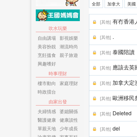
全部
加拿大
美國
有冇香港
[
其他
]
吹水玩樂
.
[
其他
]
自由講場
影視娛樂
美容扮靚
潮流時尚
泰國陪讀
[
其他
]
烹飪搵食
親子旅遊
興趣嗜好
應該去英
[
其他
]
時事理財
加拿大定
樓市動向
家庭理財
[
其他
]
時政擂台
歐洲移民
[
其他
]
由家出發
夫婦情感
婆媳關係
Deleted
[
其他
]
醫護健康
健康談性
del
單親天地
少年成長
[
其他
]
論盡家傭
家事百科