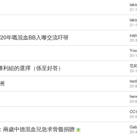
lak
21-1
lak
21-1
saji
9/20年嘅混血BB入嚟交流吓呀
20-
Yno
20-
范
勝利組的選擇（係至好答）
20-1
test
洲
20-
hen
20-
CC1
20-
Gab
：兩歲中德混血兒急求骨髓捐贈
20-