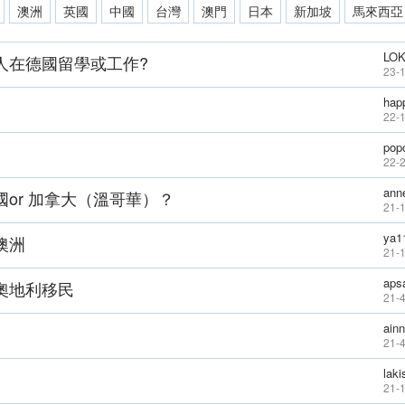
澳洲
英國
中國
台灣
澳門
日本
新加坡
馬來西亞
LOK
人在德國留學或工作?
23-
hap
22-
pop
22-
ann
國or 加拿大（溫哥華）？
21-
ya1
澳洲
21-
aps
奧地利移民
21-4
ainn
21-4
lak
21-