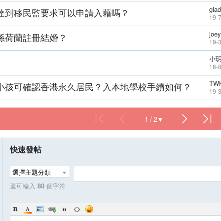
gla
達到移民監要求可以申請入藉嗎？
19-7
joe
係荷蘭註冊結婚？
19-
小玥
18-
TW
小孩可確認香港永久居民？入本地學校手續如何？
19-
1 / 2
快速發帖
選擇主題分類
還可輸入
80
個字符