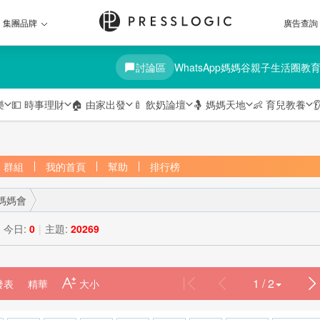
集團品牌
廣告查詢
討論區
WhatsApp媽媽谷
親子生活圈
教
樂
💵
時事理財
🏠
由家出發
🍼
飲奶論壇
🤱
媽媽天地
👶
育兒教養

群組
我的首頁
幫助
排行榜
媽媽會
今日:
0
|
主題:
20269
1 / 2
發表
精華
›