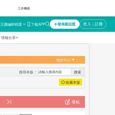
工作機會
育王國
編輯精選
下載APP
登入
註冊
發佈新話題
｜

情報分享
我的中心
搜索
搜尋本版
發帖