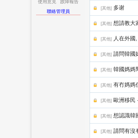
使用意見
故障報告
多谢
[
其他
]
聯絡管理員
想請教大
[
其他
]
人在外國,
[
其他
]
請問韓國
[
其他
]
韓國媽媽
[
其他
]
有冇媽媽
[
其他
]
歐洲移民 
[
其他
]
想認識韓國
[
其他
]
請問有沒
[
其他
]