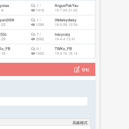
dyslaa
1 /
AngusPakYau
19-7-24 21:02
-9
1416
yyan2009
1 /
09daisydaisy
19-5-26 13:54
3-23
1299
兒b
7 /
tracycary
19-4-4 13:41
8-29
2092
Ko_FB
0 /
TWKo_FB
19-3-16 18:14
3-16
1052
發帖
高級模式