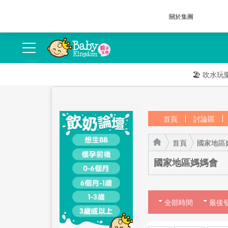
關於集團
🏖️
吹水玩
首頁
討論區
首頁
國家地區
國家地區媽媽會
全部時間
›
›
最後