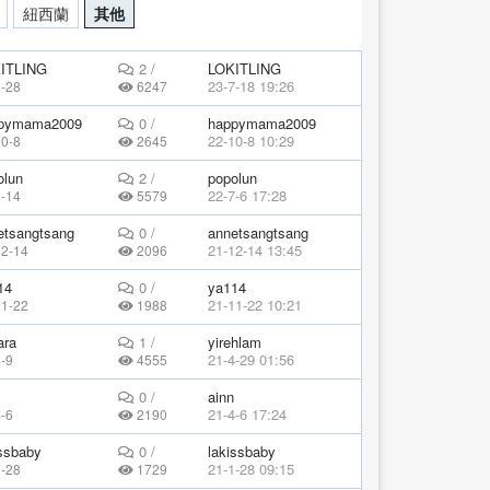
紐西蘭
其他
ITLING
2 /
LOKITLING
23-7-18 19:26
1-28
6247
pymama2009
0 /
happymama2009
22-10-8 10:29
10-8
2645
olun
2 /
popolun
22-7-6 17:28
2-14
5579
etsangtsang
0 /
annetsangtsang
21-12-14 13:45
12-14
2096
14
0 /
ya114
21-11-22 10:21
11-22
1988
ara
1 /
yirehlam
21-4-29 01:56
-9
4555
0 /
ainn
21-4-6 17:24
-6
2190
issbaby
0 /
lakissbaby
21-1-28 09:15
1-28
1729