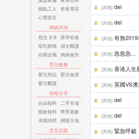
del
[
其他
]
鐘點工人
爸爸專區
心聲留言
del
[
其他
]
媽媽天地
有無201
想生 B B
懷孕前後
[
其他
]
母乳餵哺
婦女醫護
急急急...
[
其他
]
在職全職
媽媽會所
育兒教養
香港人生
[
其他
]
嬰兒用品
嬰兒食譜
嬰兒醫護
英國VS澳
[
其他
]
情報分享
del
[
其他
]
自由報料
二手市場
開倉報料
齊齊著數
del
[
其他
]
求職招聘
網購天地
緊急呼籲
意見反饋
[
其他
]