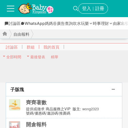
登入
註冊
｜
討論區
WhatsApp媽媽谷
廣告查詢
吹水玩樂
時事理財
由家出
自由報料
討論區
群組
我的首頁
全部時間
最後發表
精華
›
›
子版塊
齊齊著數
提供或徵求 商品服務之VIP
版主:
wong2323
號碼/優惠碼/邀請碼/推薦碼
開倉報料