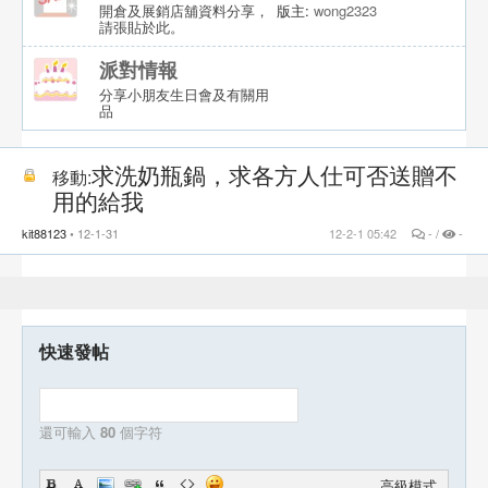
開倉及展銷店舖資料分享，
版主:
wong2323
請張貼於此。
派對情報
分享小朋友生日會及有關用
品
求洗奶瓶鍋，求各方人仕可否送贈不
移動:
用的給我
kit88123
12-1-31
12-2-1 05:42
- /
-
快速發帖
還可輸入
80
個字符
高級模式