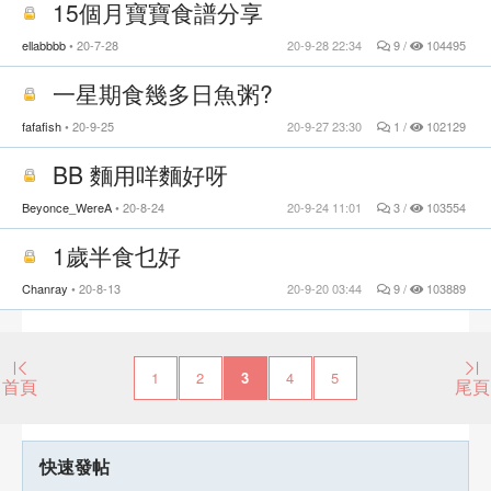
15個月寶寶食譜分享
ellabbbb
20-7-28
20-9-28 22:34
9 /
104495
一星期食幾多日魚粥?
fafafish
20-9-25
20-9-27 23:30
1 /
102129
BB 麵用咩麵好呀
Beyonce_WereA
20-8-24
20-9-24 11:01
3 /
103554
1歲半食乜好
Chanray
20-8-13
20-9-20 03:44
9 /
103889
1
2
3
4
5
首頁
尾頁
快速發帖