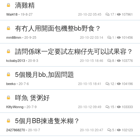
滴雞精
Wai418
19-8-27
20-10-22 05:45
17 /
107961
有冇人用開面包機整bb野食？
mm88mm
20-9-25
20-10-22 03:14
1 /
101456
請問係咪一定要試左糊仔先可以試果容？
kcbaby2013
20-8-3
20-10-15 18:46
8 /
103776
5個幾月bb,加固問題
beeko
20-7-6
20-10-15 18:41
12 /
104196
咩魚 煲粥好
KittyWonng
20-7-9
20-10-12 09:49
15 /
103333
5個月BB揀邊隻米糊？
2427868270
20-10-7
20-10-10 20:47
5 /
102123