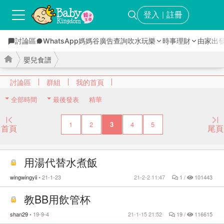
登入
註冊
｜
討論區
WhatsApp媽媽谷
廣告查詢
吹水玩樂
時事理財
由家出
嬰兒食譜
討論區
群組
我的首頁
全部時間
最後發表
精華
›
›
1
2
3
4
5
首頁
尾頁
用湯代替水煮飯
wingwingyii
21-1-23
21-2-2 11:47
1 /
101443
教BB用飲管杯
shan29
19-9-4
21-1-15 21:52
19 /
116615