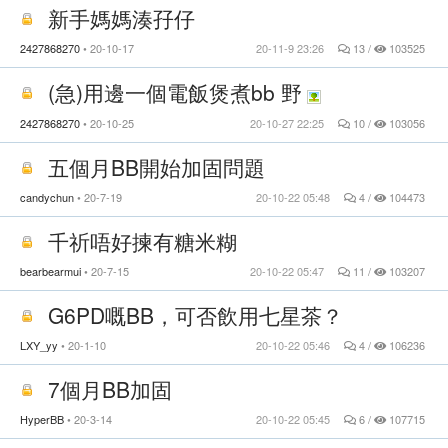
新手媽媽湊孖仔
2427868270
20-10-17
20-11-9 23:26
13 /
103525
(急)用邊一個電飯煲煮bb 野
2427868270
20-10-25
20-10-27 22:25
10 /
103056
五個月BB開始加固問題
candychun
20-7-19
20-10-22 05:48
4 /
104473
千祈唔好揀有糖米糊
bearbearmui
20-7-15
20-10-22 05:47
11 /
103207
G6PD嘅BB，可否飲用七星茶？
LXY_yy
20-1-10
20-10-22 05:46
4 /
106236
7個月BB加固
HyperBB
20-3-14
20-10-22 05:45
6 /
107715