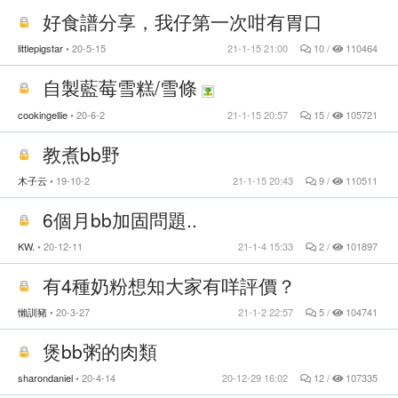
好食譜分享，我仔第一次咁有胃口
littlepigstar
20-5-15
21-1-15 21:00
10 /
110464
自製藍莓雪糕/雪條
cookingellie
20-6-2
21-1-15 20:57
15 /
105721
教煮bb野
木子云
19-10-2
21-1-15 20:43
9 /
110511
6個月bb加固問題..
KW.
20-12-11
21-1-4 15:33
2 /
101897
有4種奶粉想知大家有咩評價？
懶訓豬
20-3-27
21-1-2 22:57
5 /
104741
煲bb粥的肉類
sharondaniel
20-4-14
20-12-29 16:02
12 /
107335