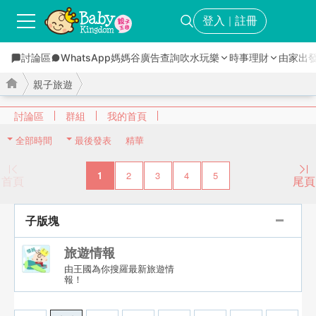
登入
註冊
｜
討論區
WhatsApp媽媽谷
廣告查詢
吹水玩樂
時事理財
由家出
親子旅遊
討論區
群組
我的首頁
全部時間
最後發表
精華
›
›
1
2
3
4
5
首頁
尾頁
子版塊
旅遊情報
由王國為你搜羅最新旅遊情
報！