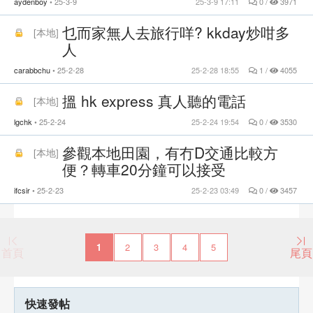
aydenboy
25-3-9
25-3-9 17:11
0 /
3971
乜而家無人去旅行咩? kkday炒咁多
[
本地
]
人
carabbchu
25-2-28
25-2-28 18:55
1 /
4055
搵 hk express 真人聽的電話
[
本地
]
lgchk
25-2-24
25-2-24 19:54
0 /
3530
參觀本地田園，有冇D交通比較方
[
本地
]
便？轉車20分鐘可以接受
ifcsir
25-2-23
25-2-23 03:49
0 /
3457
1
2
3
4
5
首頁
尾頁
快速發帖