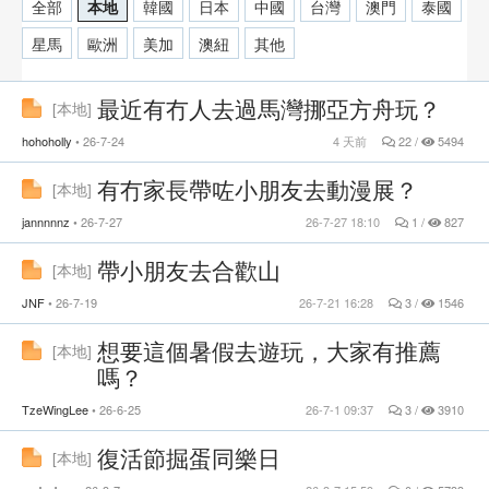
全部
本地
韓國
日本
中國
台灣
澳門
泰國
星馬
歐洲
美加
澳紐
其他
最近有冇人去過馬灣挪亞方舟玩？
[
本地
]
hohoholly
26-7-24
4 天前
22 /
5494
有冇家長帶咗小朋友去動漫展？
[
本地
]
jannnnnz
26-7-27
26-7-27 18:10
1 /
827
帶小朋友去合歡山
[
本地
]
JNF
26-7-19
26-7-21 16:28
3 /
1546
想要這個暑假去遊玩，大家有推薦
[
本地
]
嗎？
TzeWingLee
26-6-25
26-7-1 09:37
3 /
3910
復活節掘蛋同樂日
[
本地
]