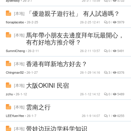
aydenboy
26-3-7
26-3-7 15:59
0 /
5733
「優遊親子遊行社」 有人試過嗎？
[
本地
]
fionaplacebo
26-2-25
26-2-25 12:41
0 /
5979
馬年帶小朋友去邊度拜年玩最開心，
[
本地
]
有冇好地方推介呀？
SummiCheng
26-2-11
26-2-11 13:57
0 /
5491
香港有咩新地方好去？
[
本地
]
Chingman52
26-1-27
26-1-29 14:16
3 /
6376
大阪OKINI 民宿
[
本地
]
zchu
26-1-12
26-1-12 14:12
0 /
5489
雲南之行
[
本地
]
LEEYuenYee
26-1-7
26-1-9 14:07
1 /
6255
带娃边玩边学科学知识
[
本地
]