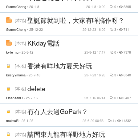
SummiCheng
26-1-8
26-1-8 10:09
0 /
5395
聖誕節就到啦，大家有咩搞作呀？
[
本地
]
SummiCheng
25-12-22
25-12-23 16:05
3 /
7111
KKday電話
[
本地
]
kylie_ng
25-8-12
25-8-12 17:17
0 /
7378
香港有咩地方夏天好玩
[
本地
]
kristyymama
25-7-18
25-7-23 16:28
3 /
8540
delete
[
本地
]
OsansanO
25-7-16
25-7-16 06:41
0 /
6407
有冇人去過GoPark？
[
本地
]
muimui5
25-1-25
25-6-29 00:53
4 /
14832
請問東九龍有咩野地方好玩
[
本地
]