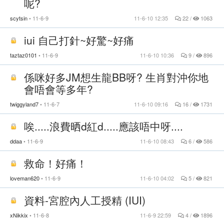
呢?
scytsin
11-6-9
11-6-10 12:35
22 /
1063
iui 自己打針~好驚~好痛
taztaz0101
11-6-9
11-6-10 10:36
9 /
896
係咪好多JM想生龍BB呀? 生肖對沖你地
會唔會等多年?
twiggyland7
11-6-7
11-6-10 09:16
16 /
1731
唉.....浪費晒d紅d.....應該唔中呀....
ddaa
11-6-9
11-6-10 08:43
6 /
586
救命！好痛！
loveman620
11-6-9
11-6-10 04:02
5 /
821
資料-宮腔內人工授精 (IUI)
xNikkix
11-6-8
11-6-9 22:59
4 /
1896