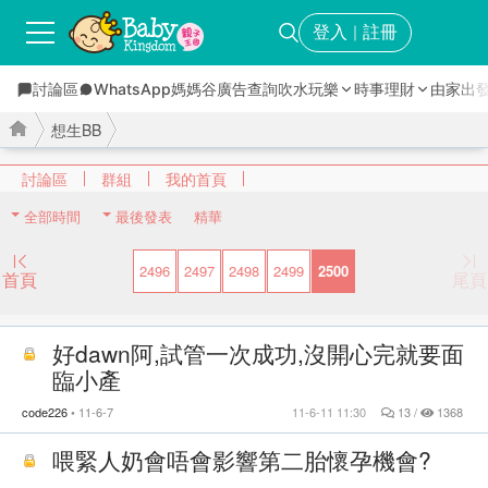
登入
註冊
｜
討論區
WhatsApp媽媽谷
廣告查詢
吹水玩樂
時事理財
由家出
想生BB
討論區
群組
我的首頁
全部時間
最後發表
精華
›
›
2496
2497
2498
2499
2500
首頁
尾頁
好dawn阿,試管一次成功,沒開心完就要面
臨小產
code226
11-6-7
11-6-11 11:30
13 /
1368
喂緊人奶會唔會影響第二胎懷孕機會?