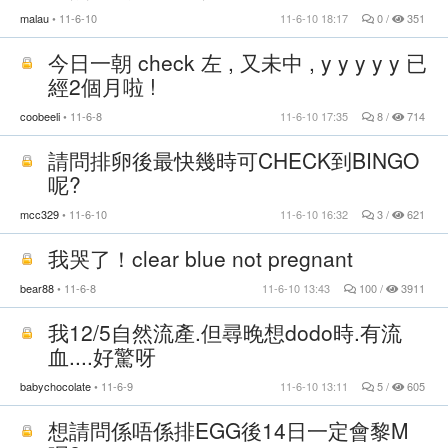
malau
11-6-10
11-6-10 18:17
0 /
351
今日一朝 check 左 , 又未中 , y y y y y 已
經2個月啦 !
coobeeli
11-6-8
11-6-10 17:35
8 /
714
請問排卵後最快幾時可CHECK到BINGO
呢?
mcc329
11-6-10
11-6-10 16:32
3 /
621
我哭了！clear blue not pregnant
bear88
11-6-8
11-6-10 13:43
100 /
3911
我12/5自然流產.但尋晚想dodo時.有流
血....好驚呀
babychocolate
11-6-9
11-6-10 13:11
5 /
605
想請問係唔係排EGG後14日一定會黎M