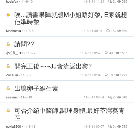
hosiufay
11-6-10
11-6-11 11:24
2 /
585
唉...讀書果陣就想M小姐唔好黎, E家就想
佢準時黎
Mochamiu
11-6-8
11-6-11 09:04
16 /
560
請問??
小松鼠_911
11-6-7
11-6-11 08:37
43 /
1587
開完工後~~~JJ會流返出黎?
Zoesum
11-6-8
11-6-11 08:34
13 /
1275
出讓卵子維生素
sezsuet
11-6-10
11-6-11 08:34
2 /
648
可否介紹中醫師,調理身體,最好荃灣葵青
區
nokia6300
11-6-11
11-6-11 00:07
0 /
785