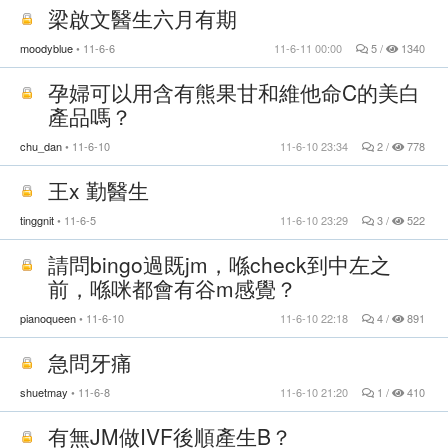
梁啟文醫生六月有期
moodyblue
11-6-6
11-6-11 00:00
5 /
1340
孕婦可以用含有熊果甘和維他命C的美白
產品嗎？
chu_dan
11-6-10
11-6-10 23:34
2 /
778
王x 勤醫生
tinggnit
11-6-5
11-6-10 23:29
3 /
522
請問bingo過既jm，喺check到中左之
前，喺咪都會有谷m感覺？
pianoqueen
11-6-10
11-6-10 22:18
4 /
891
急問牙痛
shuetmay
11-6-8
11-6-10 21:20
1 /
410
有無JM做IVF後順產生B？