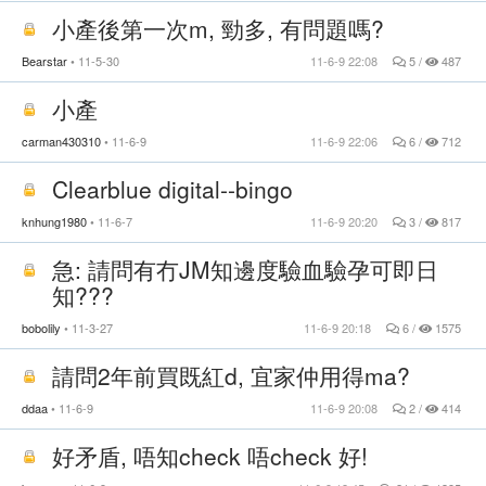
小產後第一次m, 勁多, 有問題嗎?
Bearstar
11-5-30
11-6-9 22:08
5 /
487
小產
carman430310
11-6-9
11-6-9 22:06
6 /
712
Clearblue digital--bingo
knhung1980
11-6-7
11-6-9 20:20
3 /
817
急: 請問有冇JM知邊度驗血驗孕可即日
知???
bobolily
11-3-27
11-6-9 20:18
6 /
1575
請問2年前買既紅d, 宜家仲用得ma?
ddaa
11-6-9
11-6-9 20:08
2 /
414
好矛盾, 唔知check 唔check 好!