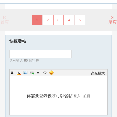
1
2
3
4
5
首頁
尾頁
快速發帖
還可輸入
80
個字符
高級模式
你需要登錄後才可以發帖
|
登入
註冊