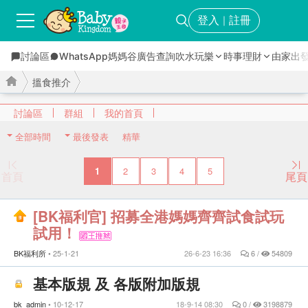
登入
註冊
｜
討論區
WhatsApp媽媽谷
廣告查詢
吹水玩樂
時事理財
由家出
搵食推介
討論區
群組
我的首頁
全部時間
最後發表
精華
›
›
1
2
3
4
5
首頁
尾頁
[BK福利官] 招募全港媽媽齊齊試食試玩
試用！
BK福利所
25-1-21
26-6-23 16:36
6 /
54809
基本版規 及 各版附加版規
bk_admin
10-12-17
18-9-14 08:30
0 /
3198879