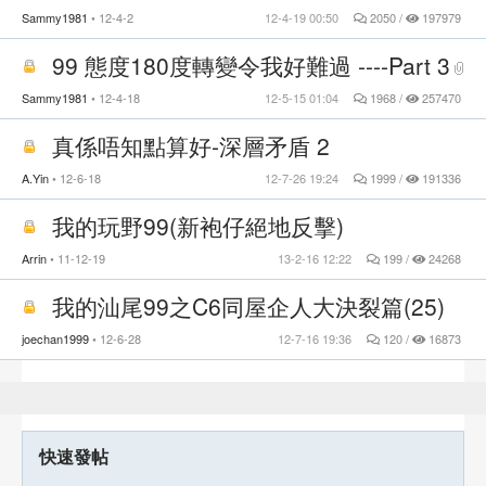
Sammy1981
12-4-2
12-4-19 00:50
2050 /
197979
99 態度180度轉變令我好難過 ----Part 3
Sammy1981
12-4-18
12-5-15 01:04
1968 /
257470
真係唔知點算好-深層矛盾 2
A.Yin
12-6-18
12-7-26 19:24
1999 /
191336
我的玩野99(新袍仔絕地反擊)
Arrin
11-12-19
13-2-16 12:22
199 /
24268
我的汕尾99之C6同屋企人大決裂篇(25)
joechan1999
12-6-28
12-7-16 19:36
120 /
16873
快速發帖