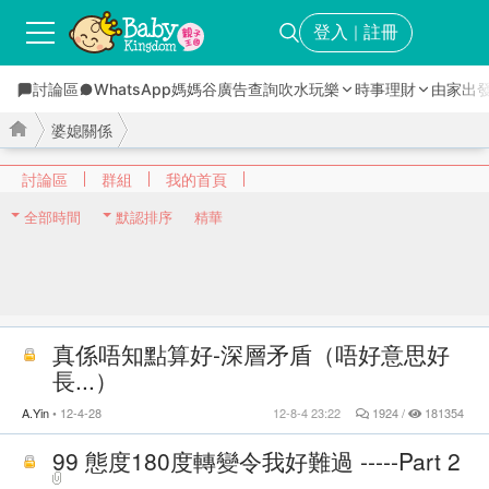
登入
註冊
｜
討論區
WhatsApp媽媽谷
廣告查詢
吹水玩樂
時事理財
由家出
婆媳關係
討論區
群組
我的首頁
全部時間
默認排序
精華
›
›
真係唔知點算好-深層矛盾（唔好意思好
長...）
A.Yin
12-4-28
12-8-4 23:22
1924 /
181354
99 態度180度轉變令我好難過 -----Part 2