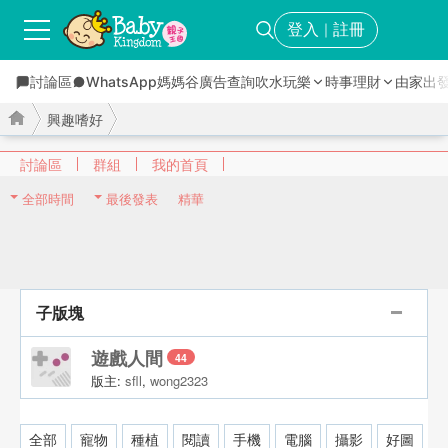
登入
註冊
｜
討論區
WhatsApp媽媽谷
廣告查詢
吹水玩樂
時事理財
由家出
興趣嗜好
討論區
群組
我的首頁
全部時間
最後發表
精華
›
›
子版塊
遊戲人間
44
版主:
sfll
,
wong2323
全部
寵物
種植
閱讀
手機
電腦
攝影
好圖