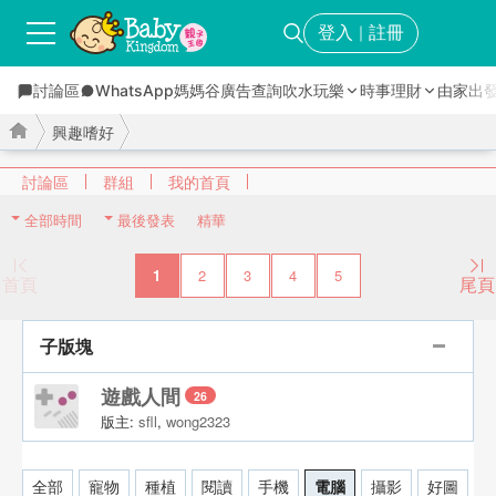
登入
註冊
｜
討論區
WhatsApp媽媽谷
廣告查詢
吹水玩樂
時事理財
由家出
興趣嗜好
討論區
群組
我的首頁
全部時間
最後發表
精華
›
›
1
2
3
4
5
首頁
尾頁
子版塊
遊戲人間
26
版主:
sfll
,
wong2323
全部
寵物
種植
閱讀
手機
電腦
攝影
好圖