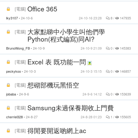
Office 365
[
電腦
]
lky3107
24-10-6
24-10-16 23:28
8 /
147935
大家點睇中小學生叫他們學
[
電腦
]
Python(程式編寫)同AI?
BrunoWong_FB
24-10-9
24-10-9 21:09
0 /
145383
Excel 表 既功能一問
[
電腦
]
peckykoo
24-10-3
24-10-3 15:15
0 /
146857
想砌部機玩黑悟空
[
電腦
]
jobaba
24-9-6
24-9-6 14:12
0 /
153639
Samsung未過保養期收上門費
[
電腦
]
cherriel328
24-8-27
24-8-28 01:23
1 /
155605
得閒要開返啲網上ac
[
電腦
]