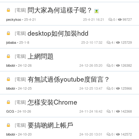
問大家為何這樣子呢？
[
電腦
]
peckykoo
25-4-21
25-4-21 16:21
0 /
99727
desktop如何加裝hdd
[
電腦
]
jobaba
25-1-8
25-2-10 17:32
4 /
125729
上網問題
[
電腦
]
bibobi
24-12-26
24-12-26 05:20
0 /
126382
有無試過係youtube度留言？
[
電腦
]
bibobi
24-12-25
24-12-25 13:47
0 /
125966
怎樣安裝Chrome
[
電腦
]
GCG
24-10-26
24-11-24 16:42
1 /
142368
要搞啲網上帳戶
[
電腦
]
bibobi
24-10-20
24-10-20 13:01
0 /
142572