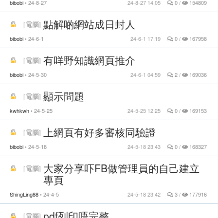
bibobi
24-8-27
24-8-27 14:05
0 /
154809
點解啲網站成日封人
[
電腦
]
bibobi
24-6-1
24-6-1 17:19
0 /
167958
有咩野知識網頁推介
[
電腦
]
bibobi
24-5-30
24-6-1 04:59
2 /
169036
顯示問題
[
電腦
]
kwhkwh
24-5-25
24-5-25 12:25
0 /
169153
上網頁有好多審核同驗證
[
電腦
]
bibobi
24-5-18
24-5-18 23:43
0 /
168327
大家分享吓FB做管理員的自己建立
[
電腦
]
專頁
ShingLing88
24-4-5
24-5-18 23:42
3 /
177916
pdf列印唔完整
[
電腦
]