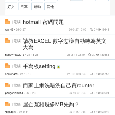
好文
汽車
運動
其他
hotmail 密碼問題
[
電腦
]
wan43
26-3-27
26-3-27 15:05
0 /
19643
請教EXCEL 數字怎樣自動轉為英文
[
電腦
]
大寫
happymap2013
24-11-26
26-2-14 22:49
3 /
139361
手寫板setting
[
電腦
]
spikenard
25-10-10
25-10-10 09:42
0 /
54757
而家上網洗唔洗自己買rounter
[
電腦
]
pangchichi851
25-9-23
25-10-3 10:42
6 /
59691
屋企寬頻幾多MB先夠？
[
電腦
]
角落炸蝦
25-9-11
25-9-15 12:06
4 /
62319