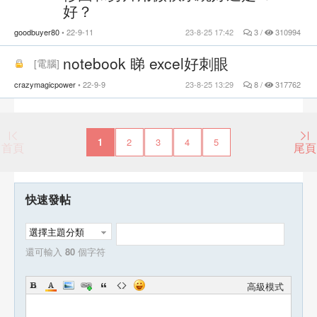
好？
goodbuyer80
22-9-11
23-8-25 17:42
3 /
310994
notebook 睇 excel好刺眼
[
電腦
]
crazymagicpower
22-9-9
23-8-25 13:29
8 /
317762
1
2
3
4
5
首頁
尾頁
快速發帖
選擇主題分類
還可輸入
80
個字符
高級模式