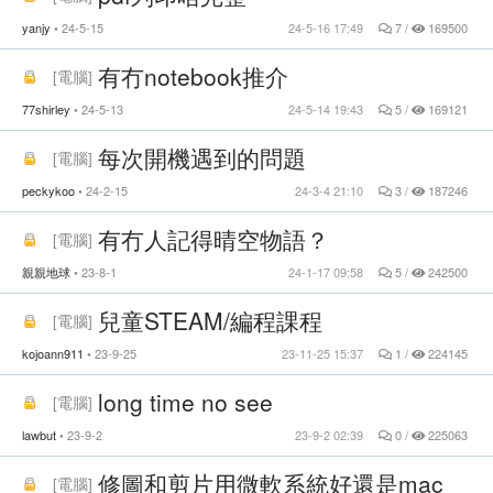
yanjy
24-5-15
24-5-16 17:49
7 /
169500
有冇notebook推介
[
電腦
]
77shirley
24-5-13
24-5-14 19:43
5 /
169121
每次開機遇到的問題
[
電腦
]
peckykoo
24-2-15
24-3-4 21:10
3 /
187246
有冇人記得晴空物語？
[
電腦
]
親親地球
23-8-1
24-1-17 09:58
5 /
242500
兒童STEAM/編程課程
[
電腦
]
kojoann911
23-9-25
23-11-25 15:37
1 /
224145
long time no see
[
電腦
]
lawbut
23-9-2
23-9-2 02:39
0 /
225063
修圖和剪片用微軟系統好還是mac
[
電腦
]