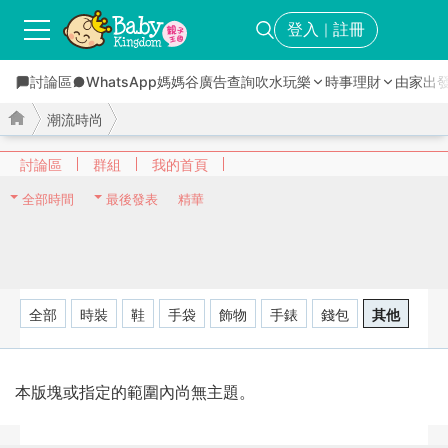
登入
註冊
｜
討論區
WhatsApp媽媽谷
廣告查詢
吹水玩樂
時事理財
由家出
潮流時尚
討論區
群組
我的首頁
全部時間
最後發表
精華
›
›
全部
時裝
鞋
手袋
飾物
手錶
錢包
其他
本版塊或指定的範圍內尚無主題。