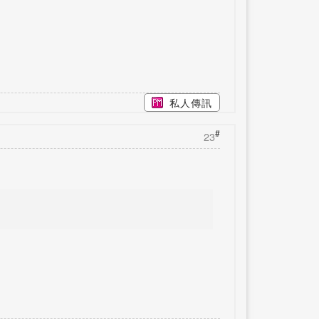
私人傳訊
#
23