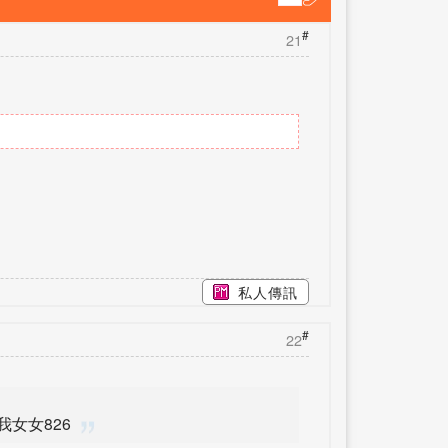
#
21
私人傳訊
#
22
, 我女女826