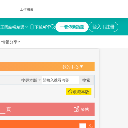
工作機會
育王國
編輯精選
下載APP
登入
註冊
發佈新話題
｜

情報分享
我的中心
搜索
搜尋本版
頁
發帖