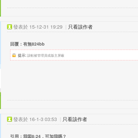
發表於
15-12-31 19:29
|
只看該作者
回覆：有無824bb
提示:
該帖被管理員或版主屏蔽
發表於
16-1-3 03:53
|
只看該作者
引用：我囡8:24，可加我嗎？