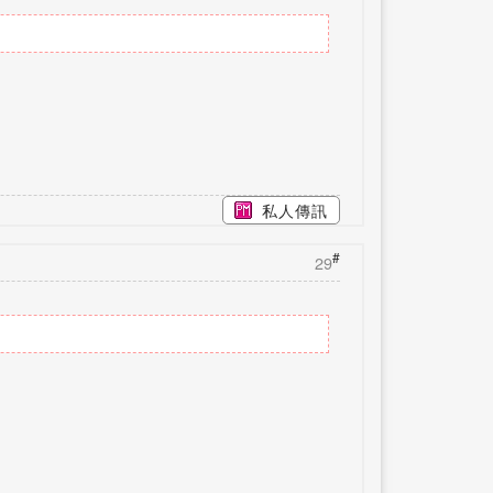
私人傳訊
#
29