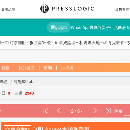
集團品牌
廣告查詢
討論區
WhatsApp媽媽谷
親子生活圈
教
樂
💵
時事理財
🏠
由家出發
🍼
飲奶論壇
🤱
媽媽天地
👶
育兒教養

群組
我的首頁
幫助
排行榜
媽媽會
有無824bb
今日:
0
|
主題:
2943
2 / 3
跳至
›
[8月]
有無824bb
[複製鏈接]