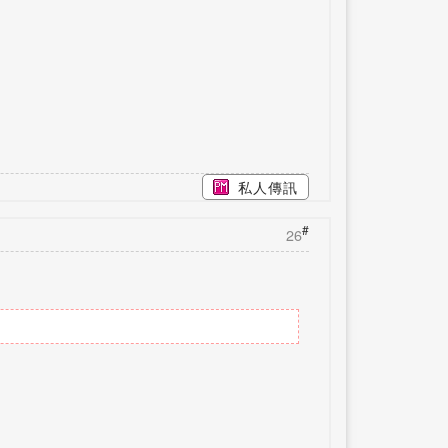
私人傳訊
#
26