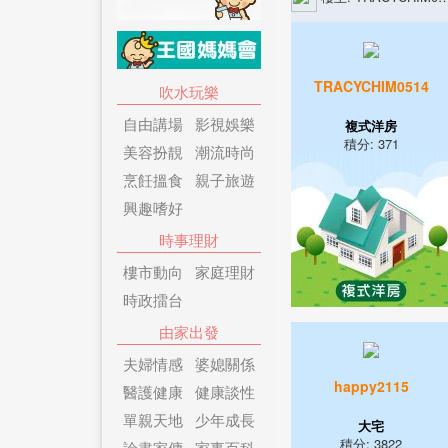
TRACYCHIM0514
吹水玩樂
自由講場
影視娛樂
複式洋房
積分: 371
美容扮靚
潮流時尚
烹飪搵食
親子旅遊
興趣嗜好
時事理財
樓市動向
家庭理財
時政擂台
由家出發
夫婦情感
婆媳關係
happy2115
醫護健康
健康談性
單親天地
少年成長
大宅
積分: 3822
論盡家傭
家事百科