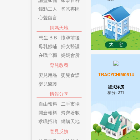
鐘點工人
爸爸專區
心聲留言
媽媽天地
想生 B B
懷孕前後
母乳餵哺
婦女醫護
在職全職
媽媽會所
育兒教養
TRACYCHIM0514
嬰兒用品
嬰兒食譜
嬰兒醫護
複式洋房
積分: 371
情報分享
自由報料
二手市場
開倉報料
齊齊著數
求職招聘
網購天地
意見反饋