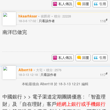
私人傳訊
回覆
引用
hksarhksar
侯爵府
積分: 22228
#
116
18-3-6 17:02
只看該作者
南洋巳做完
私人傳訊
回覆
引用
Albert18
大宅
積分: 2576
#
117
18-3-13 12:18
只看該作者
本帖最後由 Albert18 於 18-3-13 12:21 編輯
中國銀行 > > 電子渠道定期團購優惠 : 「智盈理
財」及「自在理財」客戶
經網上銀行或手機銀行