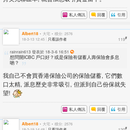
私人傳訊
回覆
引用
Albert18
大宅
積分: 2576
#
119
18-3-13 12:45
只看該作者
rainrain613 發表於 18-3-6 16:51
想問開ICBC 戶口好？或是保險有儲蓄人壽保險會多息
啲？
我自己不會買香港保險公司的保險儲蓄, 它們數
口太精, 派息歷史非常吸引, 但派到自己份保就失
望!
私人傳訊
回覆
引用
Albert18
大宅
積分: 2576
#
120
18-3-19 14:48
只看該作者