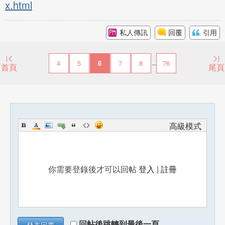
x.html
私人傳訊
回覆
引用
4
5
6
7
8
76
...
首頁
尾頁
高級模式
你需要登錄後才可以回帖
登入
|
註冊
回帖後跳轉到最後一頁