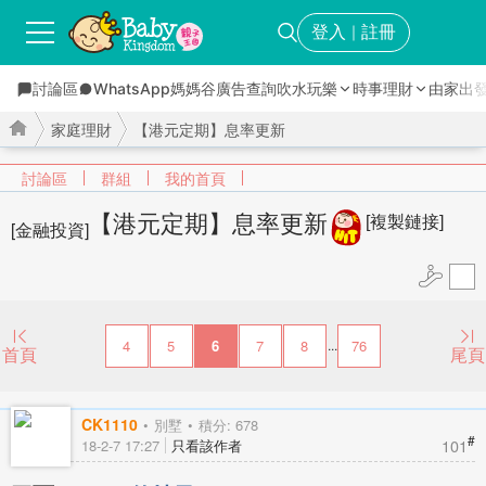
登入
註冊
｜
討論區
WhatsApp媽媽谷
廣告查詢
吹水玩樂
時事理財
由家出
家庭理財
【港元定期】息率更新
討論區
群組
我的首頁
【港元定期】息率更新
[複製鏈接]
[金融投資]
›
›
4
5
6
7
8
76
...
首頁
尾頁
CK1110
別墅
積分: 678
#
101
18-2-7 17:27
只看該作者