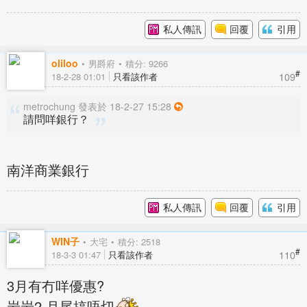
私人傳訊
回覆
引用
oliloo
男爵府
積分: 9266
#
109
18-2-28 01:01
只看該作者
metrochung 發表於 18-2-27 15:28
請問咩銀行？
南洋商業銀行
私人傳訊
回覆
引用
WIN子
大宅
積分: 2518
#
110
18-3-3 01:47
只看該作者
3月有冇咩優惠?
岩岩2 月尾搞唔切