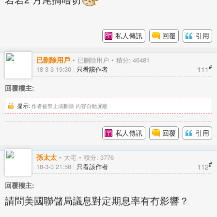
私人傳訊
回覆
引用
已刪除用戶
已刪除用户
積分: 46481
#
111
18-3-3 19:30
只看該作者
回覆樓主:
提示:
作者被禁止或刪除 內容自動屏蔽
私人傳訊
回覆
引用
孫太太
大宅
積分: 3776
#
112
18-3-3 21:58
只看該作者
回覆樓主:
請問美國聯儲局議息對定期息率有冇影響？