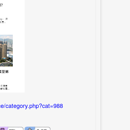
ce/category.php?cat=988