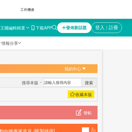
工作機會
育王國
編輯精選
下載APP
登入
註冊
發佈新話題
｜

情報分享
我的中心
搜索
搜尋本版
發帖
市動向睇專家意見
[複製鏈接]