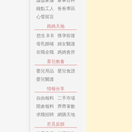
鐘點工人
爸爸專區
心聲留言
媽媽天地
想生 B B
懷孕前後
母乳餵哺
婦女醫護
在職全職
媽媽會所
育兒教養
嬰兒用品
嬰兒食譜
嬰兒醫護
情報分享
自由報料
二手市場
開倉報料
齊齊著數
求職招聘
網購天地
意見反饋