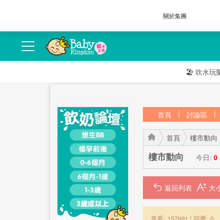
關於集團
🏖️
吹水玩
首頁
討論區
首頁
樓市動向
樓市動向
今日:
0
返回列表
›
›
查看: 157691
|
回覆: 0