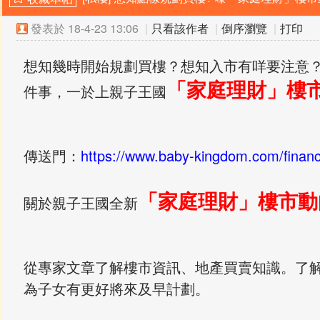
發表於
18-4-23 13:06
|
只看該作者
|
倒序瀏覽
|
打印
想知幾時開始規劃買樓？想知入市有咩要注意
「家庭理財」樓
件事，一於上親子王國
傳送門：
https://www.baby-kingdom.com/finan
「家庭理財」樓市動
關於親子王國全新
從專家文章了解樓市資訊、地產買賣知識。了
為子女有更好將來及早計劃。