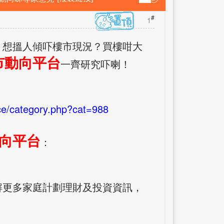
#
1
？想搵人傾吓樓市現況？買樓咁大
市動向平台
一齊研究吓喇！
ce/category.php?cat=988
向平台
：
解更多家庭計劃理財及投資資訊，