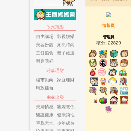
情報員
吹水玩樂
自由講場
影視娛樂
管理員
積分: 22829
美容扮靚
潮流時尚
烹飪搵食
親子旅遊
興趣嗜好
時事理財
樓市動向
家庭理財
時政擂台
由家出發
夫婦情感
婆媳關係
醫護健康
健康談性
單親天地
少年成長
論盡家傭
家事百科