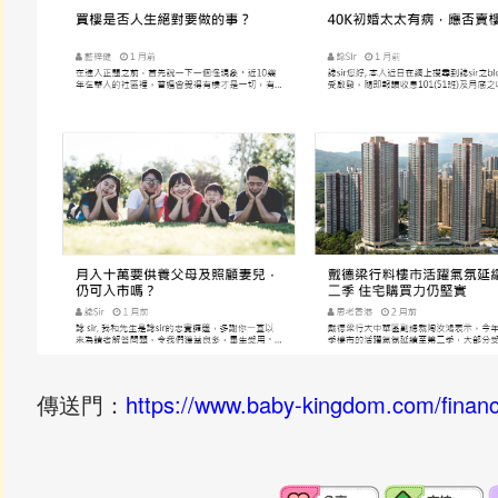
傳送門：
https://www.baby-kingdom.com/finan