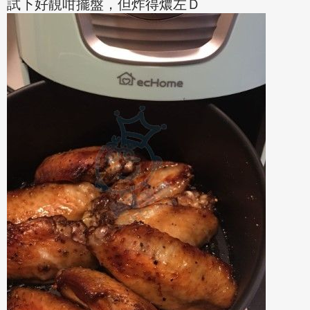
試下好靚咁擺盤，但炸得燶左Ｄ