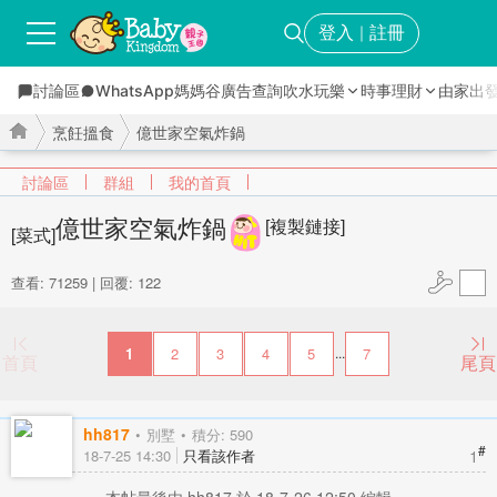
登入
註冊
｜
討論區
WhatsApp媽媽谷
廣告查詢
吹水玩樂
時事理財
由家出
烹飪搵食
億世家空氣炸鍋
討論區
群組
我的首頁
億世家空氣炸鍋
[複製鏈接]
[菜式]
›
›
查看: 71259
|
回覆: 122
1
2
3
4
5
7
...
首頁
尾頁
hh817
別墅
積分: 590
#
1
18-7-25 14:30
只看該作者