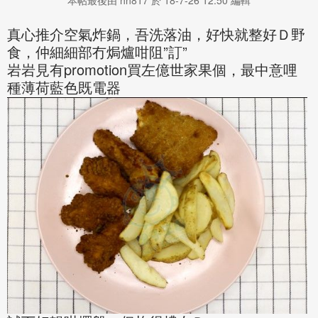
本帖最後由 hh817 於 18-7-26 12:50 編輯
真心推介空氣炸鍋，吾洗落油，好快就整好Ｄ野
”
”
食，仲細細部冇焗爐咁阻
訂
promotion
岩岩見有
買左億世家果個，最中意哩
種薄荷藍色既電器