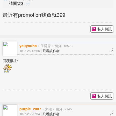
請問幾$
最近有promotion我買就399
私人傳訊
yauyauha
子爵府
積分: 13573
#
6
18-7-26 15:56
只看該作者
回覆樓主:
私人傳訊
purple_2007
大宅
積分: 2145
#
7
18-7-26 20:34
只看該作者