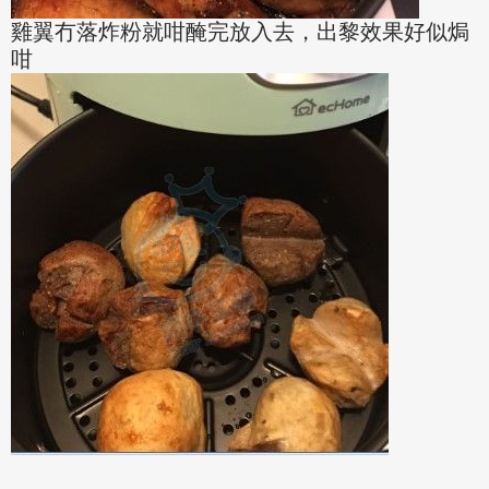
雞翼冇落炸粉就咁醃完放入去，出黎效果好似焗
咁