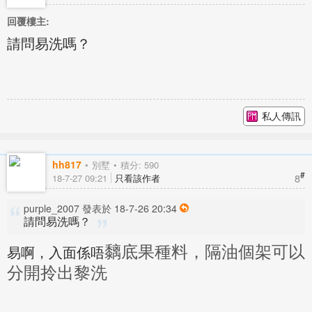
回覆樓主:
請問易洗嗎？
私人傳訊
hh817
別墅
積分: 590
#
8
18-7-27 09:21
只看該作者
purple_2007 發表於 18-7-26 20:34
請問易洗嗎？
易啊，入面係唔
黐底果種料，隔油個架可以
分開拎出黎洗