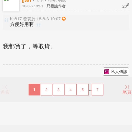
大宅
積分: 4450
#
20
18-8-6 13:21
只看該作者
hh817 發表於 18-8-6 10:07
方便好用啊
我都買了，等取貨。
私人傳訊
1
2
3
4
5
7
...
首頁
尾頁