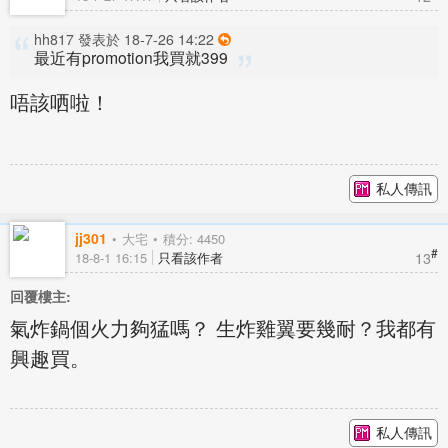
hh817 發表於 18-7-26 14:22
最近有promotion我買就399
唔該哂啦！
私人傳訊
jj301
大宅
積分: 4450
#
13
18-8-1 16:15
只看該作者
回覆樓主:
氣炸鍋個火力夠猛嗎？ 生炸雞翼要幾耐？我都有
興趣買。
私人傳訊