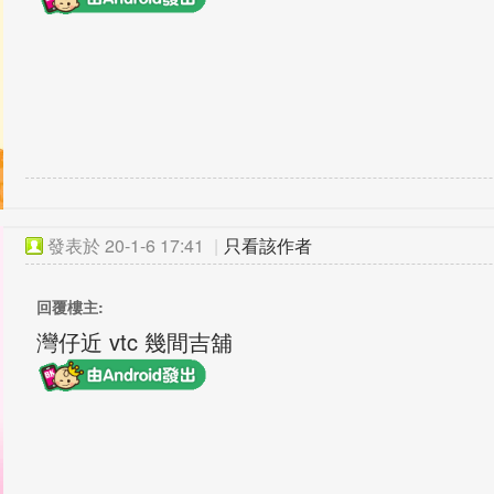
發表於
20-1-6 17:41
|
只看該作者
回覆樓主:
灣仔近 vtc 幾間吉舖