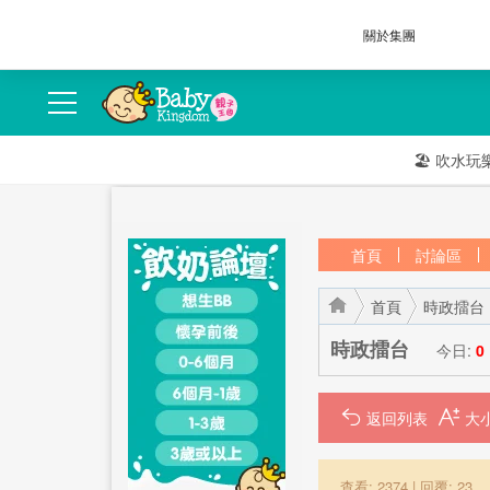
關於集團
🏖️
吹水玩
首頁
討論區
首頁
時政擂台
時政擂台
今日:
0
返回列表
›
›
查看: 2374
|
回覆: 23