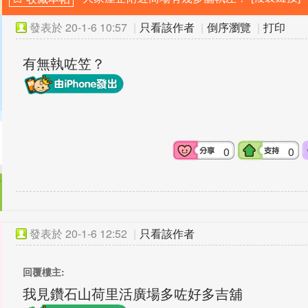
發表於
20-1-6 10:57
|
只看該作者
|
倒序瀏覽
|
打印
有無執咗笠？
0
0
發表於
20-1-6 12:52
|
只看該作者
回覆樓主:
我見鑽石山荷里活廣場多咗好多吉舖