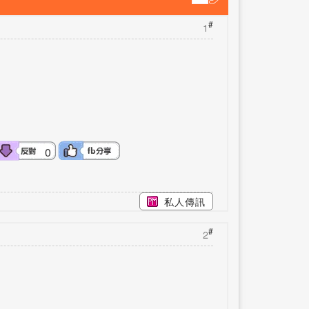
#
1
0
私人傳訊
#
2