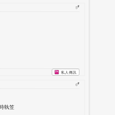
#
5
私人傳訊
#
6
時執笠