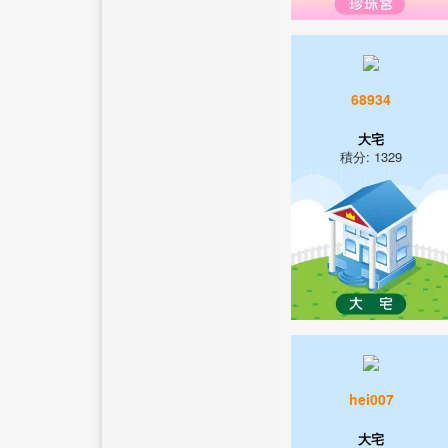
68934
大宅
積分: 1329
hei007
大宅