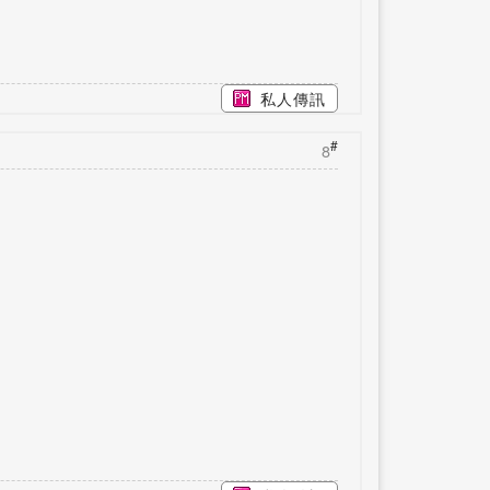
私人傳訊
#
8