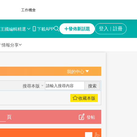
工作機會
育王國
編輯精選
下載APP
登入
註冊
發佈新話題
｜

情報分享
我的中心
搜索
搜尋本版
頁
發帖