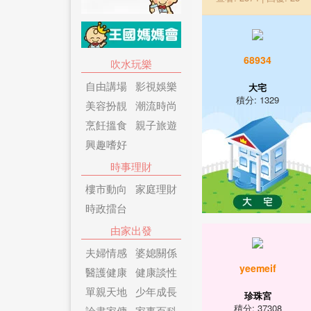
68934
吹水玩樂
自由講場
影視娛樂
大宅
積分: 1329
美容扮靚
潮流時尚
烹飪搵食
親子旅遊
興趣嗜好
時事理財
樓市動向
家庭理財
時政擂台
由家出發
夫婦情感
婆媳關係
yeemeif
醫護健康
健康談性
單親天地
少年成長
珍珠宮
積分: 37308
論盡家傭
家事百科