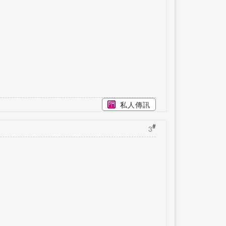
私人傳訊
#
3