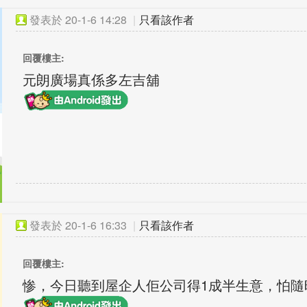
發表於
20-1-6 14:28
|
只看該作者
回覆樓主:
元朗廣場真係多左吉舖
發表於
20-1-6 16:33
|
只看該作者
回覆樓主:
惨，今日聽到屋企人佢公司得1成半生意，怕隨