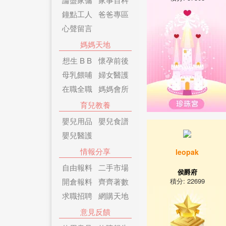
鐘點工人
爸爸專區
心聲留言
媽媽天地
想生 B B
懷孕前後
母乳餵哺
婦女醫護
在職全職
媽媽會所
育兒教養
嬰兒用品
嬰兒食譜
嬰兒醫護
情報分享
leopak
自由報料
二手市場
侯爵府
開倉報料
齊齊著數
積分: 22699
求職招聘
網購天地
意見反饋