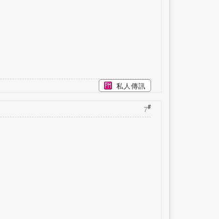
私人傳訊
#
7