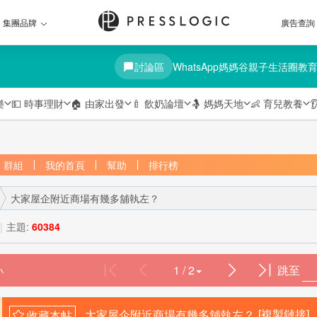
集團品牌
廣告查詢
討論區
WhatsApp媽媽谷
親子生活圈
教
樂
💵
時事理財
🏠
由家出發
🍼
飲奶論壇
🤱
媽媽天地
👶
育兒教養

群組
我的首頁
幫助
排行榜
大家屋企附近商場有幾多舖執左？
|
主題:
60384
1 / 2
跳至
›
大家屋企附近商場有幾多舖執左？
[複製鏈接]