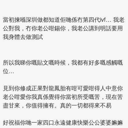
當初揀喺深圳做都知道佢哋係冇第四代ivf… 我老
公對我，冇你老公咁錫你，我老公講到明話要用
我身體去做測試
所以我睇你嘅貼文嘅時候，我都有好多嘅感觸嘅
位…
見到你修成正果對龍鳳胎有咁可愛咁得人中意你
老公咁愛你我真係覺得你當初所受嘅苦，現在苦
盡甘來，你值得擁有。真的一切都得來不易
好祝福你哋一家四口永遠健康快樂公公婆婆嫲嫲