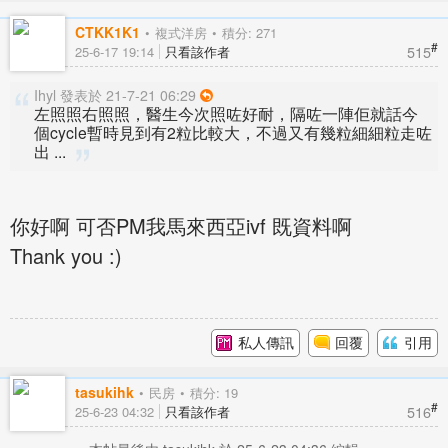
CTKK1K1
複式洋房
積分: 271
#
515
25-6-17 19:14
只看該作者
Ihyl 發表於 21-7-21 06:29
左照照右照照，醫生今次照咗好耐，隔咗一陣佢就話今
個cycle暫時見到有2粒比較大，不過又有幾粒細細粒走咗
出 ...
你好啊 可否PM我馬來西亞ivf 既資料啊
Thank you :)
私人傳訊
回覆
引用
tasukihk
民房
積分: 19
#
516
25-6-23 04:32
只看該作者