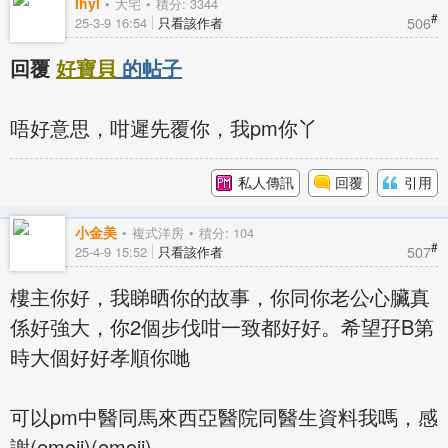
Ihyl
大宅
積分: 3344
#
506
25-3-9 16:54
只看該作者
回覆
好寶貝
的帖子
唔好意思，咁遲先覆你，我pm你丫
私人傳訊
回覆
引用
小金美
複式洋房
積分: 104
#
507
25-4-9 15:52
只看該作者
樓主你好，我睇晒你的故事，你同你老公心臟真
係好強大，你2個步伐咁一致都好好。希望孖B第
時大個好好孝順你哋
可以pm中醫同馬來西亞醫院同醫生資料我嗎，感
謝(emoji)(emoji)