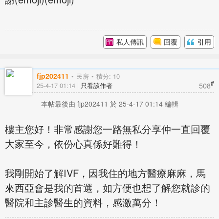
私人傳訊
回覆
引用
fjp202411
民房
積分: 10
#
508
25-4-17 01:14
只看該作者
本帖最後由 fjp202411 於 25-4-17 01:14 編輯
樓主您好！非常感謝您一路無私分享仲一直回覆
大家至今，依份心真係好難得！
我剛開始了解IVF，因我住的地方醫療麻麻，馬
來西亞會是我的首選，如方便也想了解您就診的
醫院和主診醫生的資料，感激萬分！