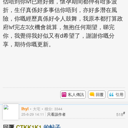
估唔到你ivf已經好難，懷孕期間都仲有咁多波
折，生仔真係好多事估你唔到，亦好多潛在風
險，你嘅經歷真係好令人鼓舞，我原本都打算政
府ivf完左3次機會就算，無抱任何期望，睇完
你，我覺得我好似又有d希望了，謝謝你嘅分
享，期待你嘅更新。
私人傳訊
回覆
引用
Ihyl
大宅
積分: 3344
#
518
25-6-29 14:11
只看該作者
回覆
CTKK1K1
的帖子