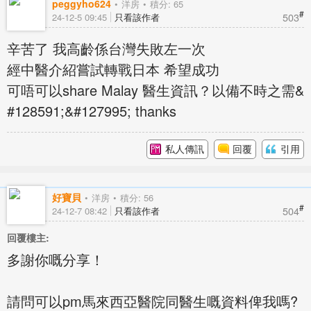
peggyho624
洋房
積分: 65
#
503
24-12-5 09:45
只看該作者
辛苦了 我高齡係台灣失敗左一次
經中醫介紹嘗試轉戰日本 希望成功
可唔可以share Malay 醫生資訊？以備不時之需&
#128591;&#127995; thanks
私人傳訊
回覆
引用
好寶貝
洋房
積分: 56
#
504
24-12-7 08:42
只看該作者
回覆樓主:
多謝你嘅分享！
請問可以pm馬來西亞醫院同醫生嘅資料俾我嗎?