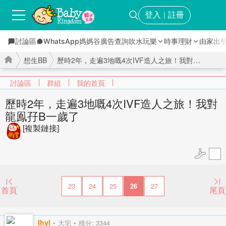
登入
註冊
｜
討論區
WhatsApp媽媽谷
廣告查詢
吹水玩樂
時事理財
由家出
想生BB
歷時2年，走遍3地嘅4次IVF造人之旅！我對龍鳯孖B一歲了 ...
討論區
群組
我的首頁
歷時2年，走遍3地嘅4次IVF造人之旅！我對
龍鳯孖B一歲了
›
›
[複製鏈接]
23
24
25
26
27
首頁
尾頁
Ihyl
大宅
積分: 3344