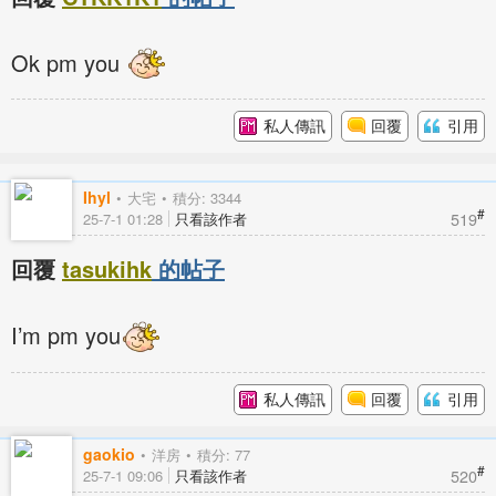
Ok pm you
私人傳訊
回覆
引用
Ihyl
大宅
積分: 3344
#
519
25-7-1 01:28
只看該作者
回覆
tasukihk
的帖子
I’m pm you
私人傳訊
回覆
引用
gaokio
洋房
積分: 77
#
520
25-7-1 09:06
只看該作者