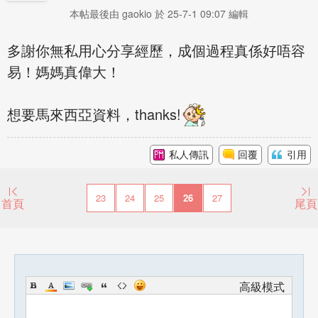
本帖最後由 gaokio 於 25-7-1 09:07 編輯
多謝你無私用心分享經歷，成個過程真係好唔容
易！媽媽真偉大！
想要馬來西亞資料，thanks!
私人傳訊
回覆
引用
23
24
25
26
27
首頁
尾頁
高級模式