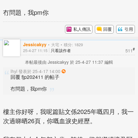
冇問題，我pm你
私人傳訊
回覆
引用
Jessicakyy
大宅
積分: 1829
#
511
25-4-27 11:15
只看該作者
本帖最後由 Jessicakyy 於 25-4-27 11:37 編輯
Ihyl 發表於 25-4-17 14:00
回覆 fjp202411 的帖子
冇問題，我pm你
樓主你好呀，我呢篇貼文係2025年嘅四月，我一
次過睇晒26頁，你嘅血淚史經歷。