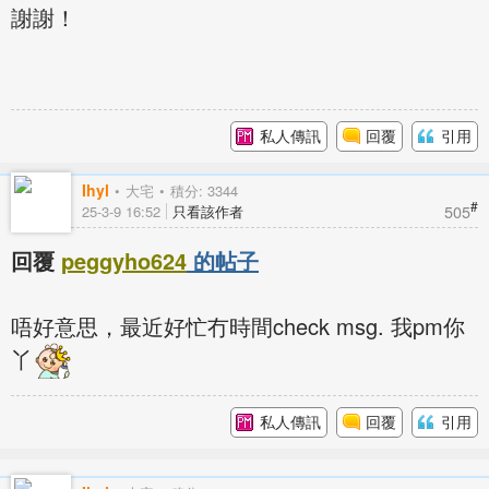
謝謝！
私人傳訊
回覆
引用
Ihyl
大宅
積分: 3344
#
505
25-3-9 16:52
只看該作者
回覆
peggyho624
的帖子
唔好意思，最近好忙冇時間check msg. 我pm你
丫
私人傳訊
回覆
引用