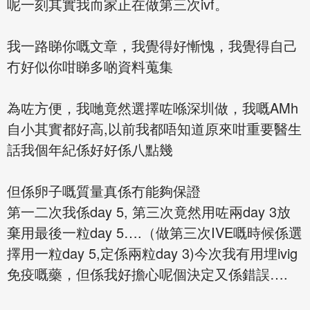
呢一刻其實我而家正在做第三次ivf。
我一路睇你嘅文章，我覺得好慚愧，我覺得自己
冇好似你咁睇多啲資料蒐集
為咗方便，我哋竟然選擇咗喺深圳做，我嘅AMh
自小其實都好高,以前我都唔知道原來咁重要醫生
話我個年紀係好好係八點幾
但係卵子嘅質量真係冇能夠保證
第一二次我係day 5, 第三次竟然用咗兩day 3放
棄用最後一粒day 5….（做第三次IVE嘅時候係選
擇用一粒day 5,定係兩粒day 3)今次我有用埋ivig
免疫嘅藥，但係我好擔心呢個決定又係錯誤….