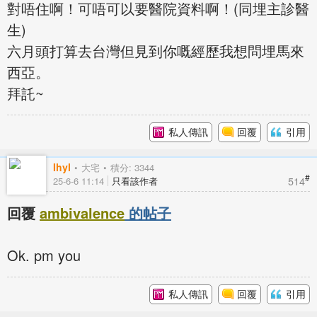
對唔住啊！可唔可以要醫院資料啊！(同埋主診醫
生)
六月頭打算去台灣但見到你嘅經歷我想問埋馬來
西亞。
拜託~
私人傳訊
回覆
引用
Ihyl
大宅
積分: 3344
#
514
25-6-6 11:14
只看該作者
回覆
ambivalence
的帖子
Ok. pm you
私人傳訊
回覆
引用