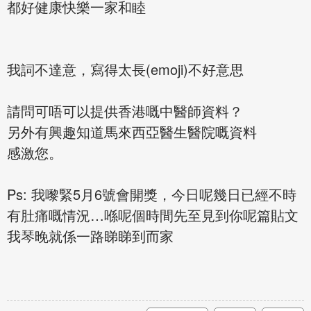
都好健康快樂一家和睦
我詞不達意，寫得太長(emoji)不好意思
請問可唔可以提供香港嘅中醫師資料？
另外有興趣知道馬來西亞醫生醫院嘅資料
感激您。
Ps: 我嚟緊5月6號會開獎，今日呢幾日已經不時
有肚痛嘅情況…喺呢個時間先至見到你呢篇貼文
我琴晚就係一路睇睇到而家