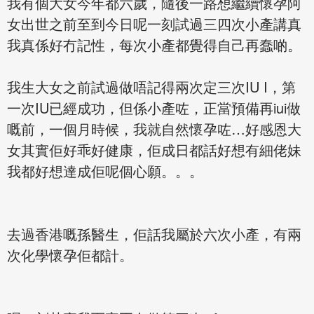
我有個大女今年都六歲，隨後一路想繼續懷孕阿
女出世之前至到今日呢一刻試過三四次小產講真
我真係好冇記性，每次小產都覺得自己再蠢啲。
我生大女之前試過做唔記得兩次定三次IU I，第
一次IU已經成功，但係小產咗，正當預備再iui做
嘅前，一個月時候，我就自然懷孕咗…好感恩大
女其實佢好乖好健康，佢成日都話好想有細佬妹
我都好想達成佢呢個心願。。。
去過香港嘅孫醫生，佢話我屬於六次小產，有兩
次化學懷孕佢都計。