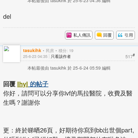
本帖最後由 tasukihk 於 25-6-23 04:36 編輯
del
私人傳訊
回覆
引用
tasukihk
民房
積分: 19
#
517
25-6-23 04:35
只看該作者
本帖最後由 tasukihk 於 25-6-24 05:59 編輯
回覆
Ihyl
的帖子
你好，請問可以分享你ivf的馬拉醫院，收費及醫
生嗎？謝謝你
更：終於睇晒26頁，好期待你寫到bb出世個part,