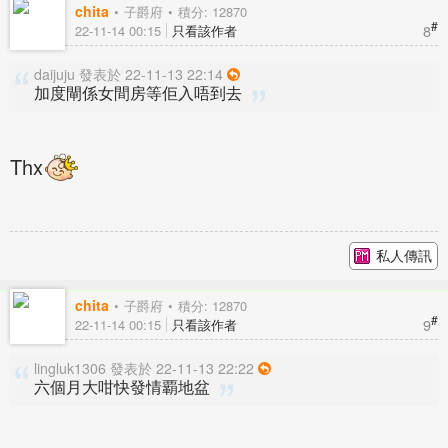
chita
子爵府
積分: 12870
#
8
22-11-14 00:15
只看該作者
daijuju 發表於 22-11-13 22:14
加度閘係女間房等佢入唔到去
Thx
私人傳訊
chita
子爵府
積分: 12870
#
9
22-11-14 00:15
只看該作者
lingluk1306 發表於 22-11-13 22:22
六個月大咁快發情覇地盆