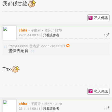
我都係甘諗
私人傳訊
chita
子爵府
積分: 12870
#
10
22-11-14 00:16
只看該作者
tracy668899 發表於 22-11-13 22:21
盡快去絕育
Thx
私人傳訊
chita
子爵府
積分: 12870
#
11
22-11-14 00:18
只看該作者