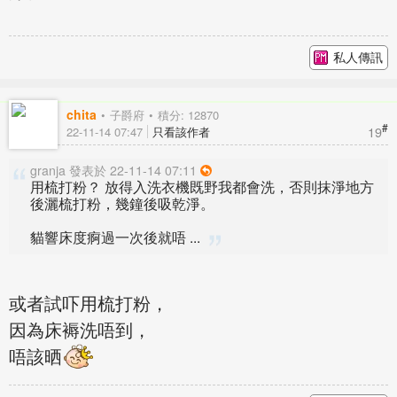
私人傳訊
chita
子爵府
積分: 12870
#
19
22-11-14 07:47
只看該作者
granja 發表於 22-11-14 07:11
用梳打粉？ 放得入洗衣機既野我都會洗，否則抹淨地方
後灑梳打粉，幾鐘後吸乾淨。
貓響床度痾過一次後就唔 ...
或者試吓用梳打粉，
因為床褥洗唔到，
唔該晒