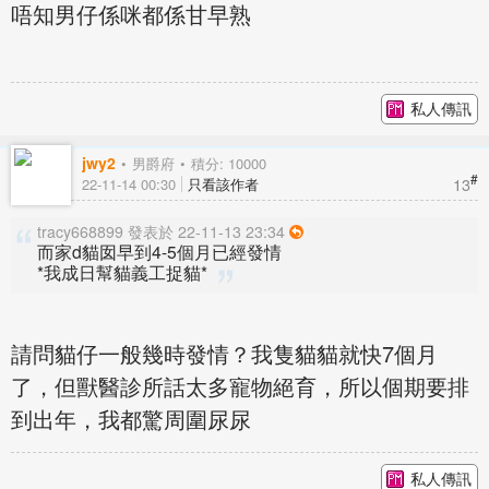
唔知男仔係咪都係甘早熟
私人傳訊
jwy2
男爵府
積分: 10000
#
13
22-11-14 00:30
只看該作者
tracy668899 發表於 22-11-13 23:34
而家d貓囡早到4-5個月已經發情
*我成日幫貓義工捉貓*
請問貓仔一般幾時發情？我隻貓貓就快7個月
了，但獸醫診所話太多寵物絕育，所以個期要排
到出年，我都驚周圍尿尿
私人傳訊