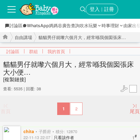
登入
註冊
｜
討論區
WhatsApp媽媽谷
廣告查詢
吹水玩樂
時事理財
由家出
自由講場
貓貓男仔就嚟六個月大，經常喺我個囡張床大小便… ...
討論區
群組
我的首頁
貓貓男仔就嚟六個月大，經常喺我個囡張床
大小便…
›
›
[複製鏈接]
查看: 5535
|
回覆: 38
1
2
首頁
尾頁
chita
子爵府
積分: 12870
#
1
22-11-13 22:07
只看該作者