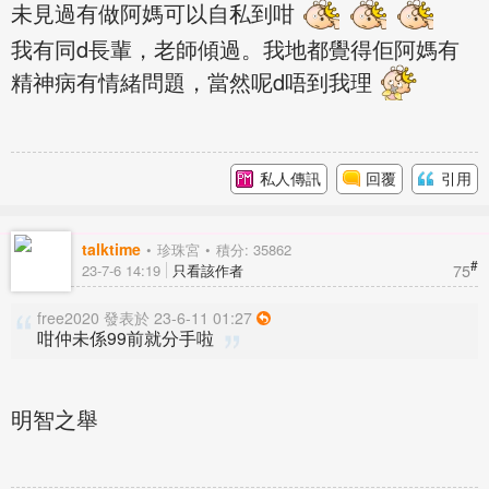
未見過有做阿媽可以自私到咁
我有同d長輩，老師傾過。我地都覺得佢阿媽有
精神病有情緒問題，當然呢d唔到我理
私人傳訊
回覆
引用
talktime
珍珠宮
積分: 35862
#
75
23-7-6 14:19
只看該作者
free2020 發表於 23-6-11 01:27
咁仲未係99前就分手啦
明智之舉