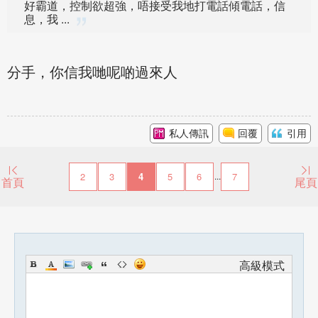
好霸道，控制欲超強，唔接受我地打電話傾電話，信
息，我 ...
分手，你信我哋呢啲過來人
私人傳訊
回覆
引用
2
3
4
5
6
7
...
首頁
尾頁
高級模式