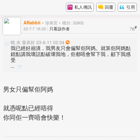
私人傳訊
回覆
引用
ARabbit
珍珠宮
積分: 32802
#
76
23-7-7 16:25
只看該作者
曉.水 發表於 23-6-11 02:34
我已經好崩潰，我男友只會偏幫佢阿媽。就算佢阿媽點
錯點講我壞話點破壞我地，佢都唔會幫下我，顧下我感
受
...
男女只偏幫佢阿媽
就憑呢點已經唔得
你同佢一齊唔會快樂！