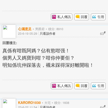
私人傳訊
回覆
引用
心滿意足
男爵府
積分: 8910
#
63
23-6-19 05:29
只看該作者
回覆樓主:
真係有咁既阿媽？佔有慾咁强！
個男人又媽寶到咁？咁你仲要佢？
明知係坑仲踩落去，襯未踩得深好離開啦！
私人傳訊
回覆
引用
KARORO1030
大宅
積分: 1608
#
64
23-6-22 11:54
只看該作者