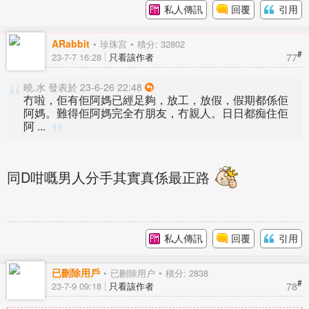
私人傳訊
回覆
引用
ARabbit
珍珠宮
積分: 32802
#
77
23-7-7 16:28
只看該作者
曉.水 發表於 23-6-26 22:48
冇啦，佢有佢阿媽已經足夠，放工，放假，假期都係佢
阿媽。難得佢阿媽完全冇朋友，冇親人。日日都痴住佢
阿 ...
同D咁嘅男人分手其實真係最正路
私人傳訊
回覆
引用
已刪除用戶
已刪除用户
積分: 2838
#
78
23-7-9 09:18
只看該作者