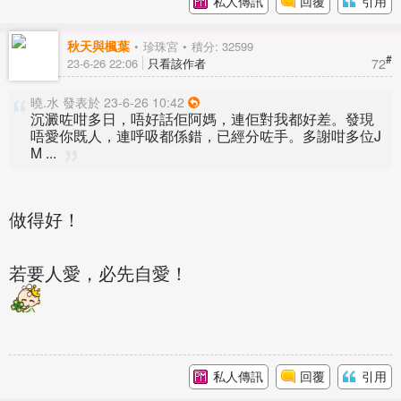
私人傳訊
回覆
引用
秋天與楓葉
珍珠宮
積分: 32599
#
72
23-6-26 22:06
只看該作者
曉.水 發表於 23-6-26 10:42
沉澱咗咁多日，唔好話佢阿媽，連佢對我都好差。發現
唔愛你既人，連呼吸都係錯，已經分咗手。多謝咁多位J
M ...
做得好！
若要人愛，必先自愛！
私人傳訊
回覆
引用