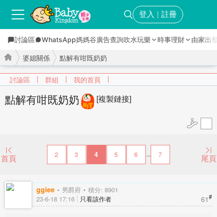
登入
註冊
｜
討論區
WhatsApp媽媽谷
廣告查詢
吹水玩樂
時事理財
由家出
婆媳關係
點解有咁既奶奶
討論區
群組
我的首頁
點解有咁既奶奶
[複製鏈接]
›
›
2
3
4
5
6
7
...
首頁
尾頁
ggiee
男爵府
積分: 8901
#
61
23-6-18 17:16
只看該作者