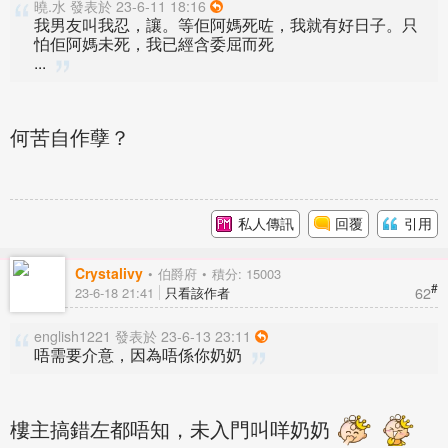
曉.水 發表於 23-6-11 18:16
我男友叫我忍，讓。等佢阿媽死咗，我就有好日子。只
怕佢阿媽未死，我已經含委屈而死
...
何苦自作孽？
私人傳訊
回覆
引用
Crystalivy
伯爵府
積分: 15003
#
62
23-6-18 21:41
只看該作者
english1221 發表於 23-6-13 23:11
唔需要介意，因為唔係你奶奶
樓主搞錯左都唔知，未入門叫咩奶奶