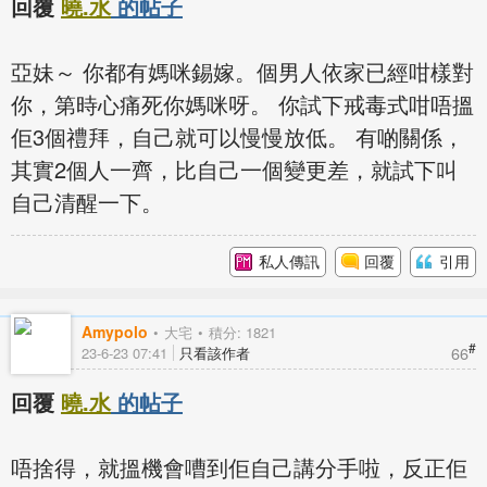
回覆
曉.水
的帖子
亞妹～ 你都有媽咪錫嫁。個男人依家已經咁樣對
你，第時心痛死你媽咪呀。 你試下戒毒式咁唔搵
佢3個禮拜，自己就可以慢慢放低。 有啲關係，
其實2個人一齊，比自己一個變更差，就試下叫
自己清醒一下。
私人傳訊
回覆
引用
Amypolo
大宅
積分: 1821
#
66
23-6-23 07:41
只看該作者
回覆
曉.水
的帖子
唔捨得，就搵機會嘈到佢自己講分手啦，反正佢