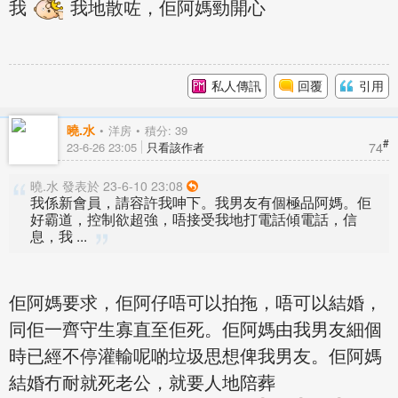
我
我地散咗，佢阿媽勁開心
私人傳訊
回覆
引用
曉.水
洋房
積分: 39
#
74
23-6-26 23:05
只看該作者
曉.水 發表於 23-6-10 23:08
我係新會員，請容許我呻下。我男友有個極品阿媽。佢
好霸道，控制欲超強，唔接受我地打電話傾電話，信
息，我 ...
佢阿媽要求，佢阿仔唔可以拍拖，唔可以結婚，
同佢一齊守生寡直至佢死。佢阿媽由我男友細個
時已經不停灌輸呢啲垃圾思想俾我男友。佢阿媽
結婚冇耐就死老公，就要人地陪葬