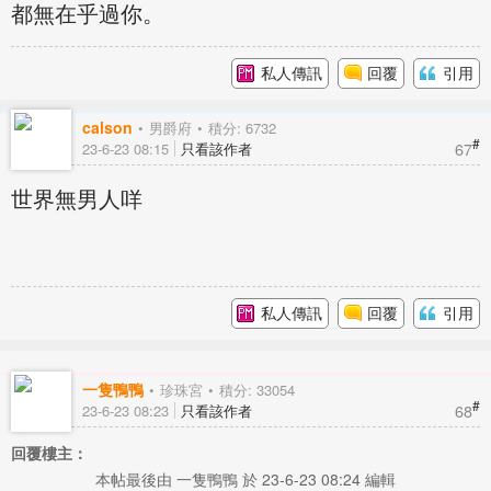
都無在乎過你。
私人傳訊
回覆
引用
calson
男爵府
積分: 6732
#
67
23-6-23 08:15
只看該作者
世界無男人咩
私人傳訊
回覆
引用
一隻鴨鴨
珍珠宮
積分: 33054
#
68
23-6-23 08:23
只看該作者
回覆樓主：
本帖最後由 一隻鴨鴨 於 23-6-23 08:24 編輯