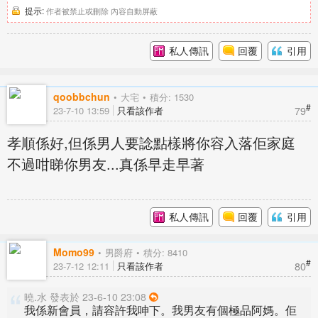
提示:
作者被禁止或刪除 內容自動屏蔽
私人傳訊
回覆
引用
qoobbchun
大宅
積分: 1530
#
79
23-7-10 13:59
只看該作者
孝順係好,但係男人要諗點樣將你容入落佢家庭
不過咁睇你男友...真係早走早著
私人傳訊
回覆
引用
Momo99
男爵府
積分: 8410
#
80
23-7-12 12:11
只看該作者
曉.水 發表於 23-6-10 23:08
我係新會員，請容許我呻下。我男友有個極品阿媽。佢