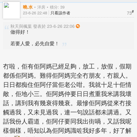
曉.水
洋房
積分: 39
#
73
23-6-26 22:48
只看該作者
秋天與楓葉 發表於 23-6-26 22:06
做得好！
若要人愛，必先自愛！
冇啦，佢有佢阿媽已經足夠，放工，放假，假期
都係佢阿媽。難得佢阿媽完全冇朋友，冇親人。
日日都痴住佢阿仔當佢老公咁。我就十足十佢情
敵，佢地小三。佢阿媽仲要日日煮重我米講我壞
話，講到我有幾衰得幾衰。最慘佢阿媽從來冇接
觸過我，又未見過我，連一句說話都未講過。又
話我份人霸道，佢阿仔要同我出街喎，又話我呢
樣個樣，唔知以為佢阿媽識咗我好多年，好了解