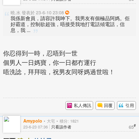
曉.水 發表於 23-6-10 23:08
我係新會員，請容許我呻下。我男友有個極品阿媽。佢
好霸道，控制欲超強，唔接受我地打電話傾電話，信
息，我 ...
你忍得到一時，忍唔到一世
個男人一日媽寶，你一日都冇運行
唔洗諗，拜拜啦，祝男友同呀媽過世啦！
私人傳訊
回覆
引用
Amypolo
大宅
積分: 1821
#
65
23-6-23 07:36
只看該作者