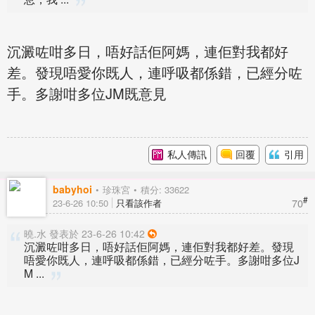
沉澱咗咁多日，唔好話佢阿媽，連佢對我都好
差。發現唔愛你既人，連呼吸都係錯，已經分咗
手。多謝咁多位JM既意見
私人傳訊
回覆
引用
babyhoi
珍珠宮
積分: 33622
#
70
23-6-26 10:50
只看該作者
曉.水 發表於 23-6-26 10:42
沉澱咗咁多日，唔好話佢阿媽，連佢對我都好差。發現
唔愛你既人，連呼吸都係錯，已經分咗手。多謝咁多位J
M ...