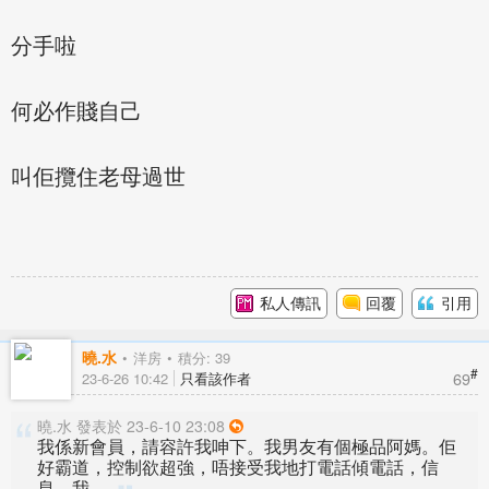
分手啦
何必作賤自己
叫佢攬住老母過世
私人傳訊
回覆
引用
曉.水
洋房
積分: 39
#
69
23-6-26 10:42
只看該作者
曉.水 發表於 23-6-10 23:08
我係新會員，請容許我呻下。我男友有個極品阿媽。佢
好霸道，控制欲超強，唔接受我地打電話傾電話，信
息，我 ...