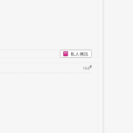
私人傳訊
#
164