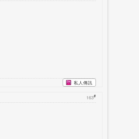
私人傳訊
#
163