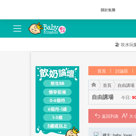
關於集團
🏖️
吹水玩
首頁
討論區
首頁
自由講場
自由講場
今日:
9
返回列表
›
›
樓主:
baby_lover