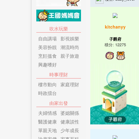
kitchanyy
吹水玩樂
自由講場
影視娛樂
子爵府
積分: 12275
美容扮靚
潮流時尚
烹飪搵食
親子旅遊
興趣嗜好
時事理財
樓市動向
家庭理財
時政擂台
由家出發
夫婦情感
婆媳關係
醫護健康
健康談性
單親天地
少年成長
論盡家傭
家事百科