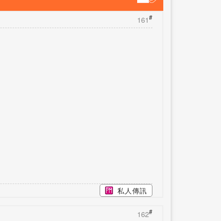
#
161
私人傳訊
#
162