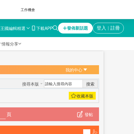
工作機會
育王國
編輯精選
下載APP
登入
註冊
發佈新話題
｜

情報分享
我的中心
搜索
搜尋本版
頁
發帖