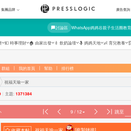
集團品牌
廣告查詢
討論區
WhatsApp媽媽谷
親子生活圈
教
樂
💵
時事理財
🏠
由家出發
🍼
飲奶論壇
🤱
媽媽天地
👶
育兒教養

群組
我的首頁
幫助
排行榜
祝福天瑜一家
0
|
主題:
1371384
9 / 12
跳至
›
祝福天瑜一家
[複製鏈接]