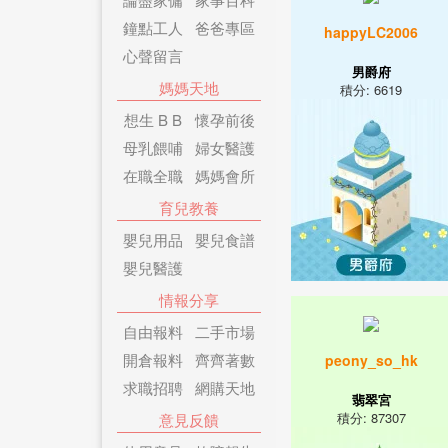
鐘點工人
爸爸專區
happyLC2006
心聲留言
男爵府
媽媽天地
積分: 6619
想生 B B
懷孕前後
母乳餵哺
婦女醫護
在職全職
媽媽會所
育兒教養
嬰兒用品
嬰兒食譜
嬰兒醫護
情報分享
自由報料
二手市場
開倉報料
齊齊著數
peony_so_hk
求職招聘
網購天地
翡翠宮
積分: 87307
意見反饋