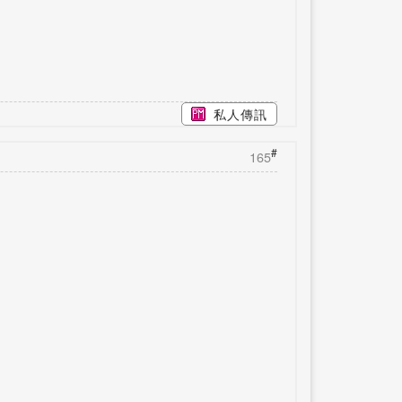
私人傳訊
#
165