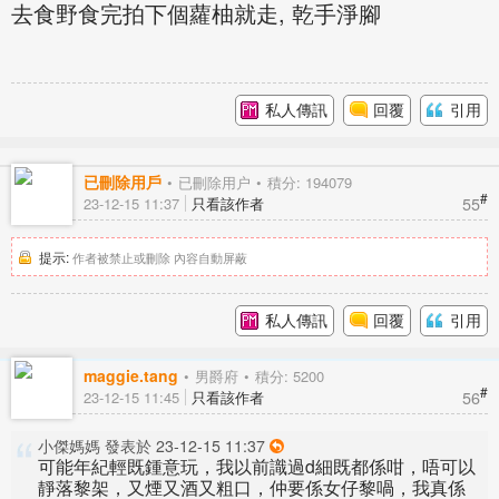
去食野食完拍下個蘿柚就走, 乾手淨腳
私人傳訊
回覆
引用
已刪除用戶
已刪除用户
積分: 194079
#
55
23-12-15 11:37
只看該作者
提示:
作者被禁止或刪除 內容自動屏蔽
私人傳訊
回覆
引用
maggie.tang
男爵府
積分: 5200
#
56
23-12-15 11:45
只看該作者
小傑媽媽 發表於 23-12-15 11:37
可能年紀輕既鍾意玩，我以前識過d細既都係咁，唔可以
靜落黎架，又煙又酒又粗口，仲要係女仔黎喎，我真係