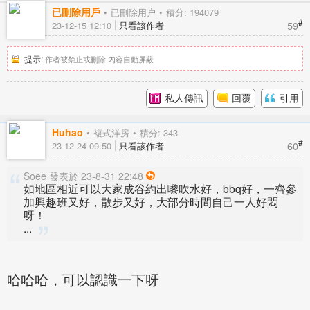
已刪除用戶
已刪除用户
積分: 194079
#
59
23-12-15 12:10
只看該作者
提示:
作者被禁止或刪除 內容自動屏蔽
私人傳訊
回覆
引用
Huhao
複式洋房
積分: 343
#
60
23-12-24 09:50
只看該作者
Soee 發表於 23-8-31 22:48
如地區相近可以大家成谷約出嚟吹水好，bbq好，一齊參
加興趣班又好，散步又好，大部分時間自己一人好悶
呀！
...
哈哈哈，可以認識一下呀