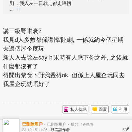
野，我入左一日就走都走唔切
...
講三級野咁衰?
我見d人多數都係講韓/陸劇, 一係就約今個星期
去邊個屋企度玩
新人入去除左say hi果時有人應下你之外, 之後就
什麼都沒有了
得閒出黎食下野我覺得ok, 但係上人屋企玩同去
我屋企玩就唔好了
私人傳訊
回覆
引用
已刪除用戶
已刪除用户
積分: 194079
#
53
23-12-15 11:26
只看該作者