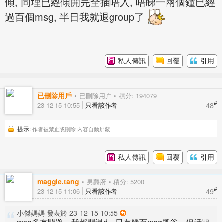
傾, 同埋已經傾開完全插唔入, 唔睇一兩個鐘已經
過百個msg, 半日我就退group了
私人傳訊
回覆
引用
已刪除用戶
已刪除用户
積分: 194079
#
48
23-12-15 10:55
只看該作者
提示:
作者被禁止或刪除 內容自動屏蔽
私人傳訊
回覆
引用
maggie.tang
男爵府
積分: 5200
#
49
23-12-15 11:06
只看該作者
小傑媽媽 發表於 23-12-15 10:55
msg多冇問題，我都開過d一日有幾百msg既谷，但話題