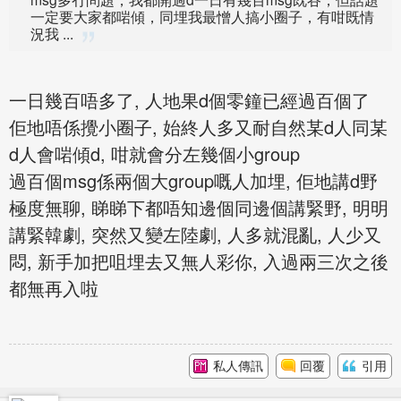
一定要大家都啱傾，同埋我最憎人搞小圈子，有咁既情
況我 ...
一日幾百唔多了, 人地果d個零鐘已經過百個了
佢地唔係攪小圈子, 始終人多又耐自然某d人同某
d人會啱傾d, 咁就會分左幾個小group
過百個msg係兩個大group嘅人加埋, 佢地講d野
極度無聊, 睇睇下都唔知邊個同邊個講緊野, 明明
講緊韓劇, 突然又變左陸劇, 人多就混亂, 人少又
悶, 新手加把咀埋去又無人彩你, 入過兩三次之後
都無再入啦
私人傳訊
回覆
引用