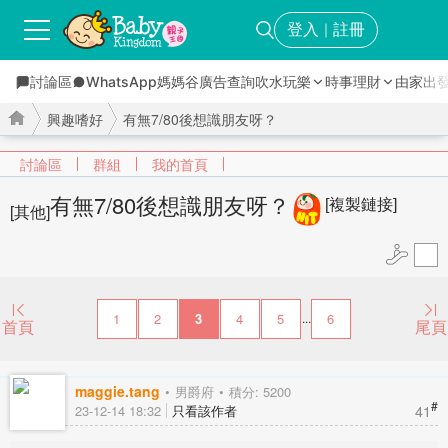
登入
註冊
｜
討論區
WhatsApp媽媽谷
廣告查詢
吹水玩樂
時事理財
由家出
興趣嗜好
有無7/80後想識朋友呀？
討論區
群組
我的首頁
有無7/80後想識朋友呀？
[複製鏈接]
[其他]
›
›
1
2
3
4
5
6
...
首頁
尾頁
maggie.tang
男爵府
積分: 5200
#
41
23-12-14 18:32
只看該作者