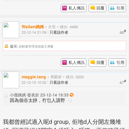
私人傳訊
回覆
引用
Wailam媽媽
大宅
積分: 4499
#
46
23-12-14 21:09
只看該作者
提示:
該帖被管理員或版主屏蔽
私人傳訊
回覆
引用
maggie.tang
男爵府
積分: 5200
#
47
23-12-15 10:52
只看該作者
小傑媽媽 發表於 23-12-14 19:33
因為個谷太靜，冇乜人講野
我都曾經試過入呢d group, 佢地d人分開左幾堆