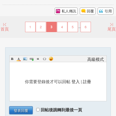
私人傳訊
回覆
引用
1
2
3
4
5
6
...
首頁
尾頁
高級模式
你需要登錄後才可以回帖
登入
|
註冊
回帖後跳轉到最後一頁
發表回覆