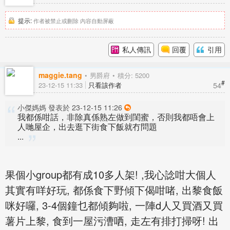
提示:
作者被禁止或刪除 內容自動屏蔽
私人傳訊
回覆
引用
maggie.tang
男爵府
積分: 5200
#
54
23-12-15 11:33
只看該作者
小傑媽媽 發表於 23-12-15 11:26
我都係咁話，非除真係熟左做到閨蜜，否則我都唔會上
人哋屋企，出去逛下街食下飯就冇問題
...
果個小group都有成10多人架! ,我心諗咁大個人
其實有咩好玩, 都係食下野傾下偈咁啫, 出黎食飯
咪好囉, 3-4個鐘乜都傾夠啦, 一陣d人又買酒又買
薯片上黎, 食到一屋污漕哂, 走左有排打掃呀! 出