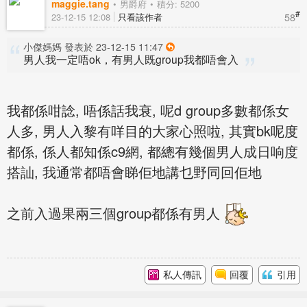
maggie.tang
男爵府
積分: 5200
#
58
23-12-15 12:08
只看該作者
小傑媽媽 發表於 23-12-15 11:47
男人我一定唔ok，有男人既group我都唔會入
我都係咁諗, 唔係話我衰, 呢d group多數都係女
人多, 男人入黎有咩目的大家心照啦, 其實bk呢度
都係, 係人都知係c9網, 都總有幾個男人成日响度
搭訕, 我通常都唔會睇佢地講乜野同回佢地
之前入過果兩三個group都係有男人
私人傳訊
回覆
引用