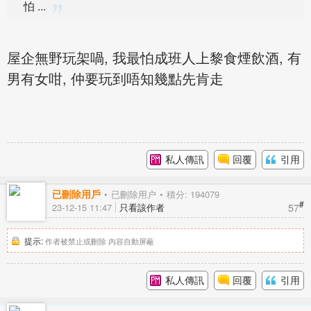
怕 ...
屋企無野玩架喎, 我最怕成班人上黎食煙飲酒, 有
男有女咁, 仲要玩到唔知幾點先肯走
私人傳訊
回覆
引用
已刪除用戶
已刪除用户
積分: 194079
#
57
23-12-15 11:47
只看該作者
提示:
作者被禁止或刪除 內容自動屏蔽
私人傳訊
回覆
引用