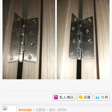
私人傳訊
回覆
引用
kerotan
公爵府
積分: 29799