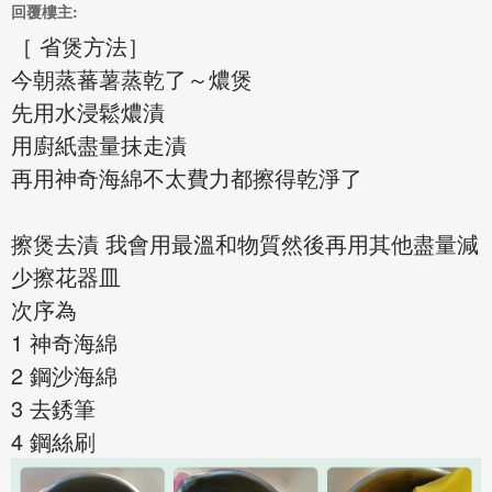
回覆樓主:
［ 省煲方法］
今朝蒸蕃薯蒸乾了～燶煲
先用水浸鬆燶漬
用廚紙盡量抹走漬
再用神奇海綿不太費力都擦得乾淨了
擦煲去漬 我會用最溫和物質然後再用其他盡量減
少擦花器皿
次序為
1 神奇海綿
2 鋼沙海綿
3 去銹筆
4 鋼絲刷