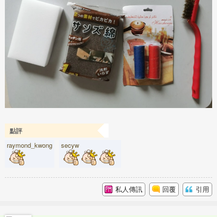
點評
raymond_kwong
secyw
私人傳訊
回覆
引用