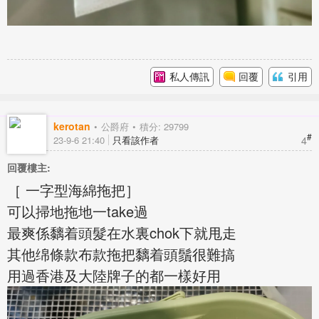
私人傳訊
回覆
引用
kerotan
公爵府
積分: 29799
#
4
23-9-6 21:40
只看該作者
回覆樓主:
［ 一字型海綿拖把］
可以掃地拖地一take過
最爽係黐着頭髮在水裏chok下就甩走
其他绵條款布款拖把黐着頭鬚很難搞
用過香港及大陸牌子的都一樣好用