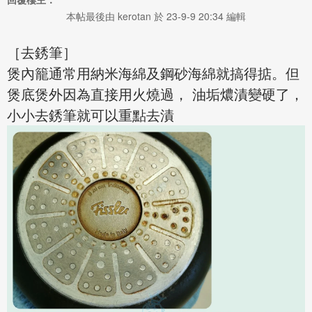
本帖最後由 kerotan 於 23-9-9 20:34 編輯
［去銹筆］
煲內籠通常用納米海綿及鋼砂海綿就搞得掂。但
煲底煲外因為直接用火燒過， 油垢燶漬變硬了，
小小去銹筆就可以重點去漬