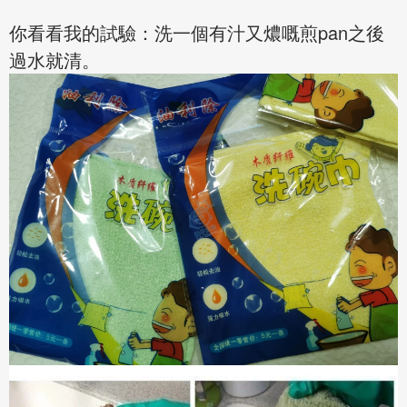
你看看我的試驗：洗一個有汁又燶嘅煎pan之後
過水就清。