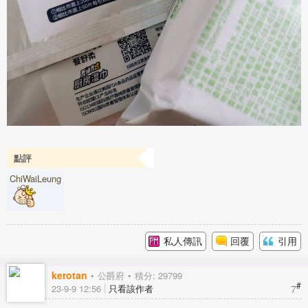
點評
ChiWaiLeung
私人傳訊
回覆
引用
kerotan
公爵府
積分: 29799
#
7
23-9-9 12:56
只看該作者