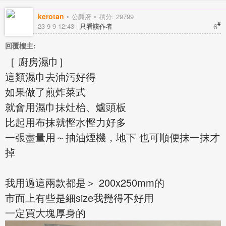
kerotan
公爵府
積分: 29799
#
6
23-9-9 12:43
只看該作者
回覆樓主:
［ 廚房濕巾］
這類濕巾去油污好得
如果做了煎炸菜式
就會用濕巾抹灶枱、爐頭板
比起用布抹就慳水慳力好多
一張盡量用～抽油煙機，地下 也可順便抹一抹才
掉
我用過這兩款都是＞ 200x250mm的
市面上有些是細size我覺得不好用
一定買大塊厚身的