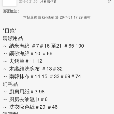
2
23-9-6 21:36
只看該作者
回覆樓主：
本帖最後由 kerotan 於 26-7-31 17:29 編輯
*目錄*
清潔用品
～ 納米海綿 ＃7＃16 至21 ＃65 100
～ 鋼砂海綿＃10 ＃66
～ 去銹筆＃11 12
～ 木纖維洗碗布 ＃13＃32
～ 南韓抹布＃14 15 ＃33＃69＃74
消耗品
～ 廚房用紙＃3 98
～ 廚房去油濕巾＃6
～ 洗衣吸色紙＃29 ＃46