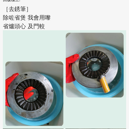
［去銹筆］
除咗省煲 我會用嚟
省爐頭心 及門較