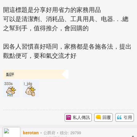
開這標題是分享好用省力的家務用品
可以是清潔劑、消耗品、工具用具、电器. . .總
之幫到手，值得推介，會回購的
因各人習慣喜好唔同，家務都是各施各法，提出
觀點便可，要和氣交流才好
點評
333s
i_jdg
私人傳訊
回覆
引用
kerotan
公爵府
積分: 29799
#