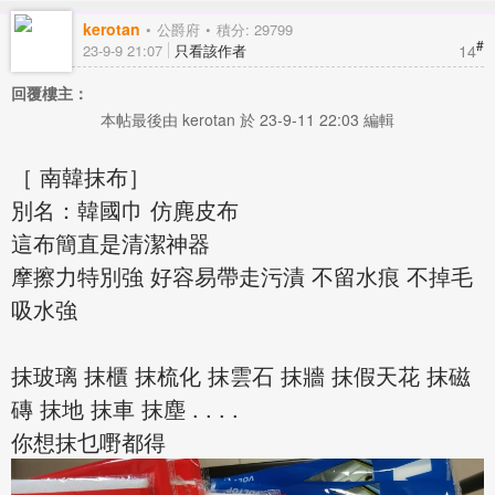
kerotan
公爵府
積分: 29799
#
14
23-9-9 21:07
只看該作者
回覆樓主：
本帖最後由 kerotan 於 23-9-11 22:03 編輯
［ 南韓抹布］
別名：韓國巾 仿麂皮布
這布簡直是清潔神器
摩擦力特別強 好容易帶走污漬 不留水痕 不掉毛
吸水強
抹玻璃 抹櫃 抹梳化 抹雲石 抹牆 抹假天花 抹磁
磚 抹地 抹車 抹塵 . . . .
你想抹乜嘢都得