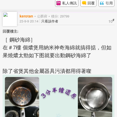
私人傳訊
回覆
引用
kerotan
公爵府
積分: 29799
#
10
23-9-9 20:14
只看該作者
回覆樓主:
［ 鋼砂海綿］
在＃7樓 個燶煲用納米神奇海綿就搞得掂，但如
果燒燶太勁如下图就要出動鋼砂海綿了
除了省煲其他金屬器具污漬都用得著㗎