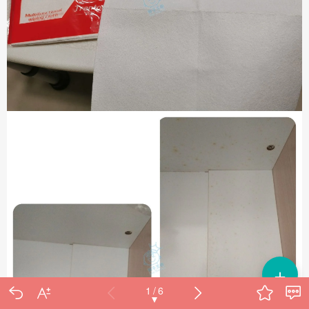
＋
1 / 6