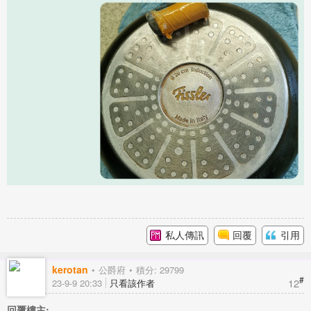
私人傳訊
回覆
引用
kerotan
公爵府
積分: 29799
#
12
23-9-9 20:33
只看該作者
回覆樓主: