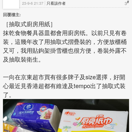
#
3
23-9-6 21:37
只看該作者
回覆樓主:
［抽取式廚房用紙］
抹乾食物餐具器皿都會用廚房纸。以前只見有卷
装，這幾年改了用抽取式摺疊裝的，方便放櫃桶
又可，我用貼鉤架掛雪櫃也很方便，卷裝外露不
及抽取裝衛生。
一向在京東超市買有很多牌子及size選擇，好開
心最近見香港超都有維達及tempo出了抽取式装
了。