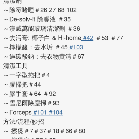
清潔劑
～除霉啫哩＃26 27 68 102
～De-solv-it 除膠液 ＃35
～漢威萬能玻璃清潔劑 ＃36
～去污膏: 椰子白 & Hi-home
#42
＃53 ＃77
～檸檬酸；去水垢 ＃45
#103
～過碳酸鈉：去衣物黄清＃67
清潔工具
～一字型拖把＃4
～膠掃把＃44
～膠手套＃64 ＃92
～雪尼爾除塵掃＃93
～Forceps
#101
#104
方法/流程/妙招
～ 擦煲＃7＃37＃18＃66＃80