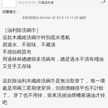
#
13
23-9-9 20:54
只看該作者
回覆樓主：
本帖最後由 kerotan 於 23-9-10 11:29 編輯
［油利除洗碗巾］
這款木纖維洗碗巾特別疏水透氣
易過水、不留味、不藏漬
手感似棉質布
用過林林總總很多洗碗布，總是過水不清有殘油
又笠手又存味
這款除油利木纖維洗碗巾是無法取替了， 唯一壞
處是用兩三星期便穿洞，但因價錢很平也不計較
了。 穿了也不用掉，留來洗抽油煙機索滿油才掉
吧