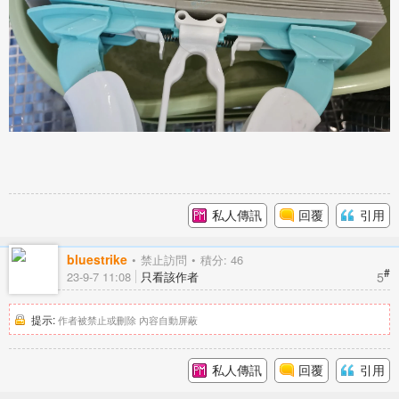
私人傳訊
回覆
引用
bluestrike
禁止訪問
積分: 46
#
5
23-9-7 11:08
只看該作者
提示:
作者被禁止或刪除 內容自動屏蔽
私人傳訊
回覆
引用