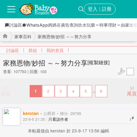
登入
註冊
｜
討論區
WhatsApp媽媽谷
廣告查詢
吹水玩樂
時事理財
由家出
家事百科
家務恩物/妙招 ～～努力分享
討論區
群組
我的首頁
家務恩物/妙招 ～～努力分享
[複製鏈接]
查看: 107753
|
回覆: 103
›
›
1
2
3
4
5
6
...
首頁
尾頁
kerotan
公爵府
積分: 29799
#
1
23-9-6 21:35
只看該作者
本帖最後由 kerotan 於 23-9-17 13:56 編輯