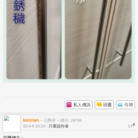
私人傳訊
回覆
引用
kerotan
公爵府
積分: 29799
#
11
23-9-9 20:20
只看該作者
回覆樓主：