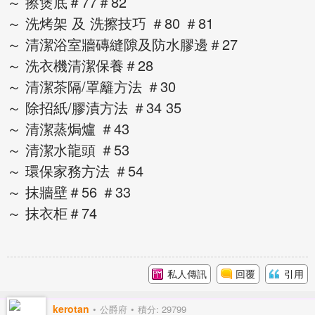
～ 擦煲底＃77＃82
～ 洗烤架 及 洗擦技巧 ＃80 ＃81
～ 清潔浴室牆磚縫隙及防水膠邊＃27
～ 洗衣機清潔保養＃28
～ 清潔茶隔/罩籬方法 ＃30
～ 除招紙/膠漬方法 ＃34 35
～ 清潔蒸焗爐 ＃43
～ 清潔水龍頭 ＃53
～ 環保家務方法 ＃54
～ 抹牆壁＃56 ＃33
～ 抹衣柜＃74
私人傳訊
回覆
引用
kerotan
公爵府
積分: 29799