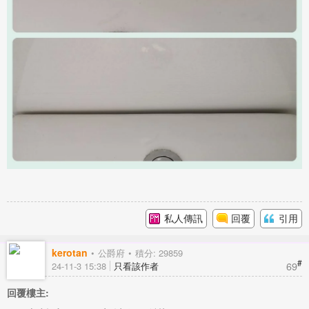
私人傳訊
回覆
引用
kerotan
公爵府
積分: 29859
#
69
24-11-3 15:38
只看該作者
回覆樓主: