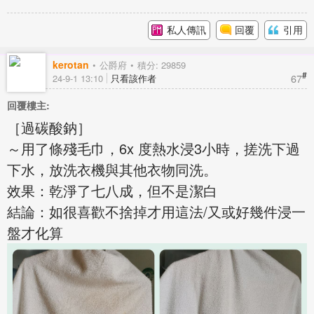
私人傳訊
回覆
引用
kerotan
公爵府
積分: 29859
#
67
24-9-1 13:10
只看該作者
回覆樓主:
［過碳酸鈉］
～用了條殘毛巾，6x 度熱水浸3小時，搓洗下過
下水，放洗衣機與其他衣物同洗。
效果：乾淨了七八成，但不是潔白
結論：如很喜歡不捨掉才用這法/又或好幾件浸一
盤才化算