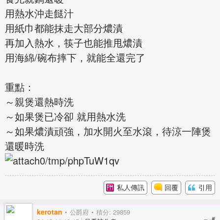
用熱水沖走餸汁
用紙巾都能抹走大部分燶漬
再加入熱水，筷子也能推甩燶漬
用海綿/碗布摔下，就能全還完了
重點：
～親煲還熱時洗
～如果煲已冷卻 就用熱水洗
～如果燶漬頑強，加水開火至水滾，待涼一陣煲
還暖時洗
私人傳訊
回覆
引用
kerotan
公爵府
積分: 29859
#