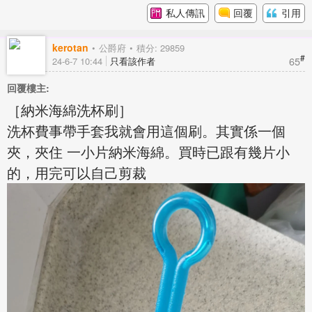
私人傳訊
回覆
引用
kerotan
公爵府
積分: 29859
#
65
24-6-7 10:44
只看該作者
回覆樓主:
［納米海綿洗杯刷］
洗杯費事帶手套我就會用這個刷。其實係一個
夾，夾住 一小片納米海綿。買時已跟有幾片小
的，用完可以自己剪裁