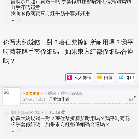
曾喺京東超市買過一啲 手套係用極都唔爛但係搞到我勁
出手汗唔鍾意
我而家係淘寶東方紅牛筋手套好好用
...
你買大約幾錢一對？著住黎擦廁所耐用嗎？我平
時菊花牌手套係細碼，如果東方紅都係細碼合適
嗎？
私人傳訊
回覆
引用
kerotan
公爵府
積分: 29859
#
62
24-6-5 15:01
只看該作者
搭咀 發表於 24-6-5 14:44
你買大約幾錢一對？著住黎擦廁所耐用嗎？我平時菊花
牌手套係細碼，如果東方紅都係細碼合適嗎？
...