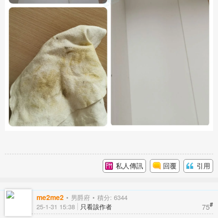
私人傳訊
回覆
引用
me2me2
男爵府
積分: 6344
#
75
25-1-31 15:38
只看該作者