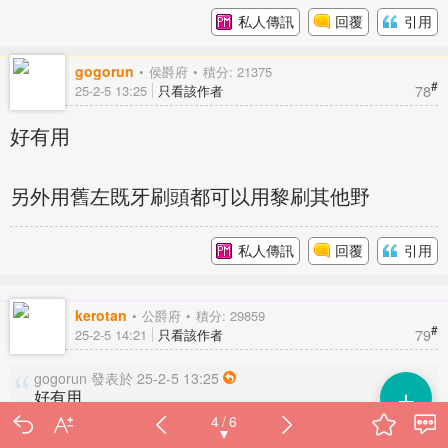
私人傳訊
回覆
引用
gogorun
侯爵府
積分: 21375
#
78
25-2-5 13:25
只看該作者
好有用
另外用舊左既牙刷頭都可以用黎刷其他野
私人傳訊
回覆
引用
kerotan
公爵府
積分: 29859
#
79
25-2-5 14:21
只看該作者
gogorun 發表於 25-2-5 13:25
＋
好有用
4 / 6
另外用舊左既牙刷頭都可以用黎刷其他野