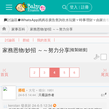
登入
註冊
｜
討論區
WhatsApp媽媽谷
廣告查詢
吹水玩樂
時事理財
由家出
家事百科
家務恩物/妙招 ～～努力分享
討論區
群組
我的首頁
家務恩物/妙招 ～～努力分享
[複製鏈接]
›
›
2
3
4
5
6
首頁
尾頁
搭咀
大宅
積分: 1951
#
61
24-6-5 14:44
只看該作者
kerotan 發表於 24-6-5 12:34