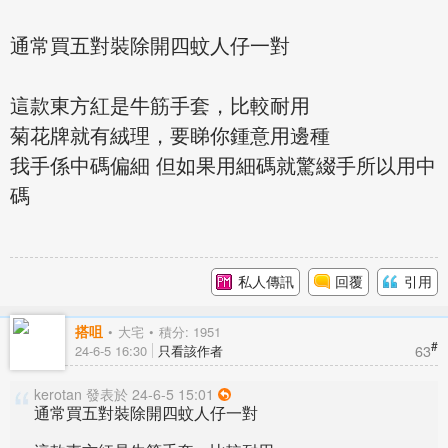
通常買五對裝除開四蚊人仔一對
這款東方紅是牛筋手套，比較耐用
菊花牌就有絨理，要睇你鍾意用邊種
我手係中碼偏細 但如果用細碼就驚綴手所以用中
碼
私人傳訊
回覆
引用
搭咀
大宅
積分: 1951
#
63
24-6-5 16:30
只看該作者
kerotan 發表於 24-6-5 15:01
通常買五對裝除開四蚊人仔一對