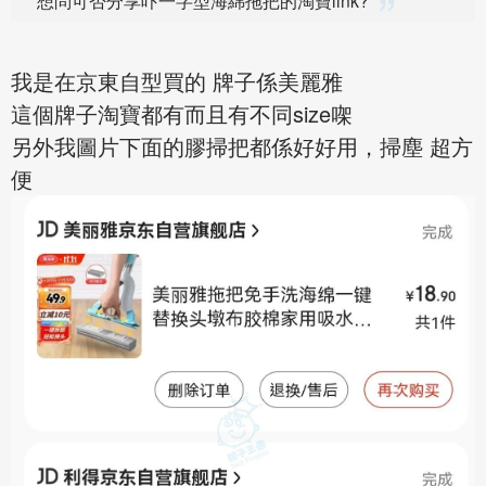
想問可否分享吓一字型海綿拖把的淘寶link?
我是在京東自型買的 牌子係美麗雅
這個牌子淘寶都有而且有不同size㗎
另外我圖片下面的膠掃把都係好好用，掃塵 超方
便