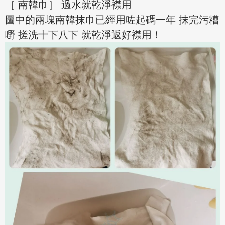
［ 南韓巾］ 過水就乾淨襟用
圖中的兩塊南韓抹巾已經用咗起碼一年 抹完污糟
嘢 搓洗十下八下 就乾淨返好襟用！