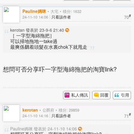
Pauline媽咪
大宅
積分: 1632
#
70
24-11-10 14:06
只看該作者
kerotan 發表於 23-9-6 21:40
［ 一字型海綿拖把］
可以掃地拖地一take過
最爽係黐着頭髮在水裏chok下就甩走
想問可否分享吓一字型海綿拖把的淘寶link?
私人傳訊
回覆
引用
kerotan
公爵府
積分: 29859
#
71
24-11-10 14:16
只看該作者
Pauline媽咪 發表於 24-11-10 14:06