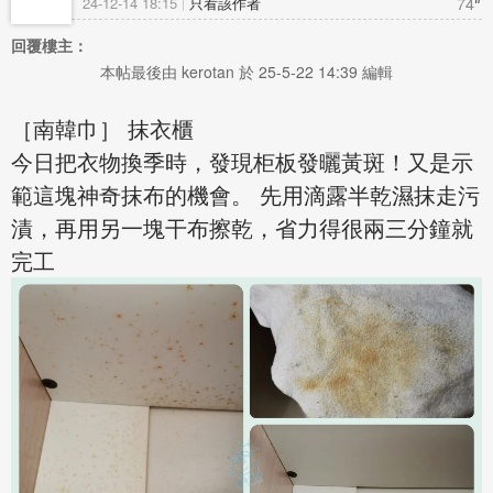
74
24-12-14 18:15
只看該作者
回覆樓主：
本帖最後由 kerotan 於 25-5-22 14:39 編輯
［南韓巾］ 抹衣櫃
今日把衣物換季時，發現柜板發曬黃斑！又是示
範這塊神奇抹布的機會。 先用滴露半乾濕抹走污
漬，再用另一塊干布擦乾，省力得很兩三分鐘就
完工