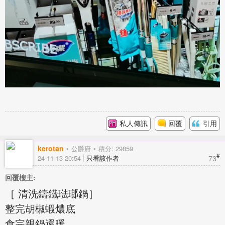
私人傳訊
回覆
引用
kerotan
公爵府
積分: 29859
#
73
24-11-13 20:54
只看該作者
回覆樓主:
［ 清洗鑄鐵琺瑯鍋］
整完胡椒蝦燶底
食完親鍋還暖