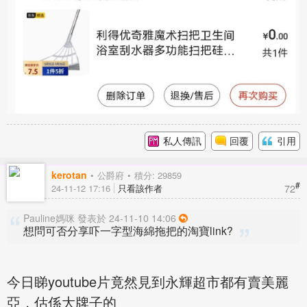
私人傳訊
回覆
引用
kerotan
公爵府
積分: 29859
#
72
24-11-12 17:16
只看該作者
Pauline媽咪 發表於 24-11-10 14:06
想問可否分享吓一字型海綿拖把的淘寶link?
今日睇youtube片竟然見到永輝超市都有賣美麗
亞，估係大牌子的