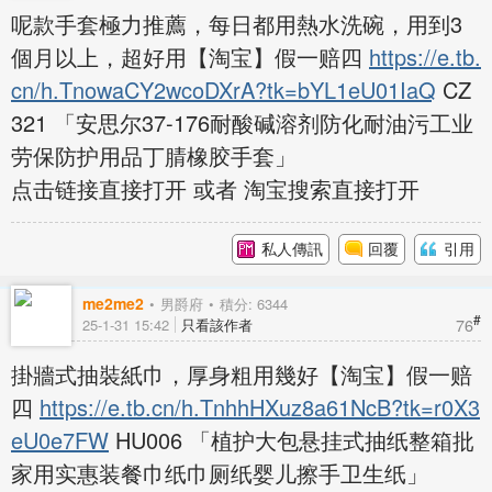
呢款手套極力推薦，每日都用熱水洗碗，用到3
個月以上，超好用【淘宝】假一赔四
https://e.tb.
cn/h.TnowaCY2wcoDXrA?tk=bYL1eU01IaQ
CZ
321 「安思尔37-176耐酸碱溶剂防化耐油污工业
劳保防护用品丁腈橡胶手套」
点击链接直接打开 或者 淘宝搜索直接打开
私人傳訊
回覆
引用
me2me2
男爵府
積分: 6344
#
76
25-1-31 15:42
只看該作者
掛牆式抽裝紙巾，厚身粗用幾好【淘宝】假一赔
四
https://e.tb.cn/h.TnhhHXuz8a61NcB?tk=r0X3
eU0e7FW
HU006 「植护大包悬挂式抽纸整箱批
家用实惠装餐巾纸巾厕纸婴儿擦手卫生纸」