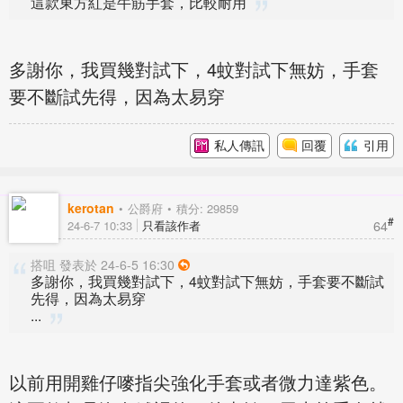
這款東方紅是牛筋手套，比較耐用
多謝你，我買幾對試下，4蚊對試下無妨，手套
要不斷試先得，因為太易穿
私人傳訊
回覆
引用
kerotan
公爵府
積分: 29859
#
64
24-6-7 10:33
只看該作者
搭咀 發表於 24-6-5 16:30
多謝你，我買幾對試下，4蚊對試下無妨，手套要不斷試
先得，因為太易穿
...
以前用開雞仔嘜指尖強化手套或者微力達紫色。