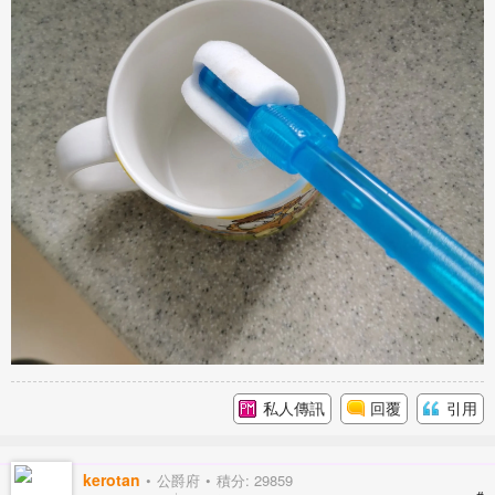
私人傳訊
回覆
引用
kerotan
公爵府
積分: 29859