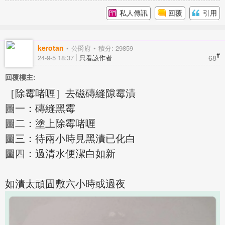
私人傳訊
回覆
引用
kerotan
公爵府
積分: 29859
#
68
24-9-5 18:37
只看該作者
回覆樓主:
［除霉啫喱］去磁磚縫隙霉漬
圖一：磚縫黑霉
圖二：塗上除霉啫喱
圖三：待兩小時見黑漬已化白
圖四：過清水便潔白如新
如漬太頑固敷六小時或過夜