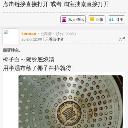
点击链接直接打开 或者 淘宝搜索直接打开
私人傳訊
回覆
引用
kerotan
公爵府
積分: 29859
#
77
25-2-3 22:09
只看該作者
回覆樓主:
椰子白～擦煲底燒漬
用半濕布蘸了椰子白摔就得