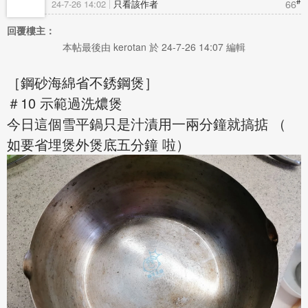
#
66
24-7-26 14:02
只看該作者
回覆樓主：
本帖最後由 kerotan 於 24-7-26 14:07 編輯
［鋼砂海綿省不銹鋼煲］
＃10 示範過洗燶煲
今日這個雪平鍋只是汁漬用一兩分鐘就搞掂 （
如要省埋煲外煲底五分鐘 啦）