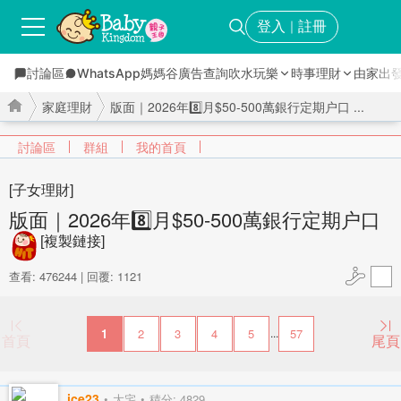
登入
註冊
｜
討論區
WhatsApp媽媽谷
廣告查詢
吹水玩樂
時事理財
由家出
家庭理財
版面｜2026年8️⃣月$50-500萬銀行定期户口 ...
討論區
群組
我的首頁
[子女理財]
›
›
版面｜2026年8️⃣月$50-500萬銀行定期户口
[複製鏈接]
查看: 476244
|
回覆: 1121
1
2
3
4
5
57
...
首頁
尾頁
ice23
大宅
積分: 4829