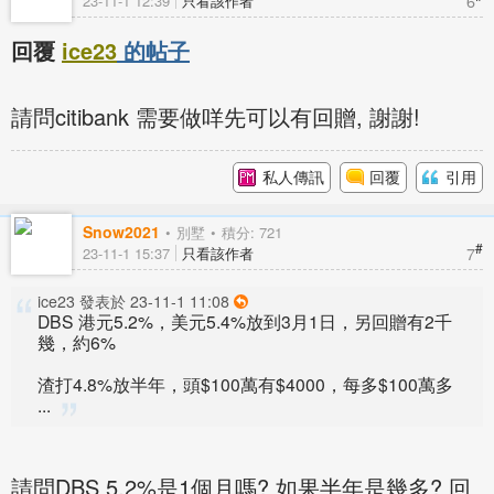
6
23-11-1 12:39
只看該作者
回覆
ice23
的帖子
請問citibank 需要做咩先可以有回贈, 謝謝!
私人傳訊
回覆
引用
Snow2021
別墅
積分: 721
#
7
23-11-1 15:37
只看該作者
ice23 發表於 23-11-1 11:08
DBS 港元5.2%，美元5.4%放到3月1日，另回贈有2千
幾，約6%
渣打4.8%放半年，頭$100萬有$4000，每多$100萬多
...
請問DBS 5.2%是1個月嗎? 如果半年是幾多? 回