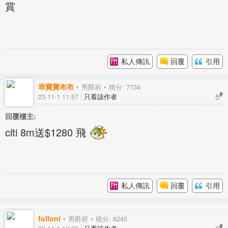
賞
私人傳訊
回覆
引用
乖寶寶布布
男爵府
積分: 7734
#
5
23-11-1 11:57
只看該作者
回覆樓主:
citi 8m送$1280 飛
私人傳訊
回覆
引用
folloni
男爵府
積分: 8245
#