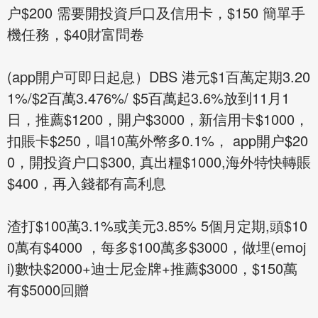
户$200 需要開投資戶口及信用卡，$150 簡單手
機任務，$40財富問卷
(app開户可即日起息）DBS 港元$1百萬定期3.20
1%/$2百萬3.476%/ $5百萬起3.6%放到11月1
日，推薦$1200，開户$3000，新信用卡$1000，
扣賬卡$250，唱10萬外幣多0.1%， app開户$20
0，開投資户口$300, 真出糧$1000,海外特快轉賬
$400，再入錢都有高利息
渣打$100萬3.1%或美元3.85% 5個月定期,頭$10
0萬有$4000 ，每多$100萬多$3000，做埋(emoj
i)數快$2000+迪士尼金牌+推薦$3000，$150萬
有$5000回贈