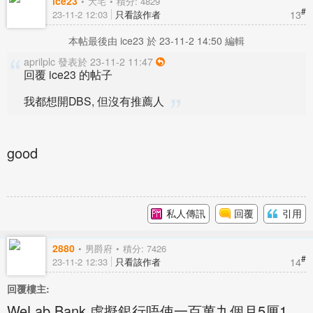
ice23
大宅
積分: 4829
#
13
23-11-2 12:03
只看該作者
本帖最後由 ice23 於 23-11-2 14:50 編輯
aprilplc 發表於 23-11-2 11:47
回覆 ice23 的帖子
我都想開DBS, 但沒有推薦人
good
私人傳訊
回覆
引用
2880
男爵府
積分: 7426
#
14
23-11-2 12:33
只看該作者
回覆樓主:
WeLab Bank 虛擬銀行唔使一百萬九個月5厘1