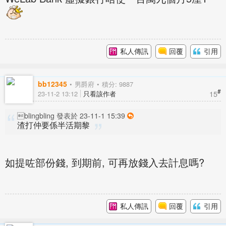
私人傳訊
回覆
引用
bb12345
男爵府
積分: 9887
#
15
23-11-2 13:12
只看該作者
blingbling 發表於 23-11-1 15:39
渣打仲要係半活期黎
如提咗部份錢, 到期前, 可再放錢入去計息嗎?
私人傳訊
回覆
引用