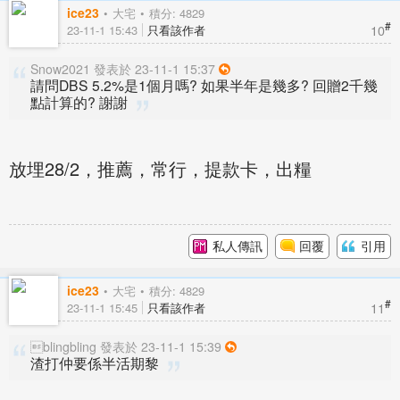
ice23
大宅
積分: 4829
#
10
23-11-1 15:43
只看該作者
Snow2021 發表於 23-11-1 15:37
請問DBS 5.2%是1個月嗎? 如果半年是幾多? 回贈2千幾
點計算的? 謝謝
放埋28/2，推薦，常行，提款卡，出糧
私人傳訊
回覆
引用
ice23
大宅
積分: 4829
#
11
23-11-1 15:45
只看該作者
blingbling 發表於 23-11-1 15:39
渣打仲要係半活期黎