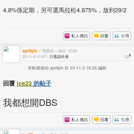
4.8%係定期，另可選馬拉松4.875%，放到29/2
私人傳訊
回覆
引用
aprilplc
男爵府
積分: 5729
#
12
23-11-2 11:47
只看該作者
本帖最後由 aprilplc 於 23-11-2 16:26 編輯
回覆
ice23
的帖子
我都想開DBS
私人傳訊
回覆
引用