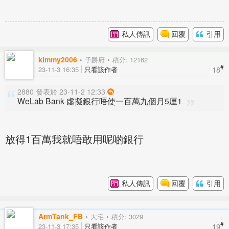
私人傳訊
回覆
引用
kimmy2006
子爵府
積分: 12162
#
18
23-11-3 16:35
只看該作者
2880 發表於 23-11-2 12:33
WeLab Bank 虛擬銀行唔使一百萬九個月5厘1
放得1百萬我就唔敢用呢啲銀行
私人傳訊
回覆
引用
ArmTank_FB
大宅
積分: 3029
#
19
23-11-3 17:35
只看該作者