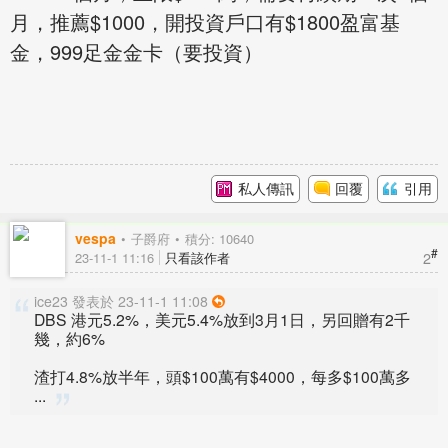
月，推薦$1000，開投資戶口有$1800盈富基
金，999足金金卡（要投資）
私人傳訊
回覆
引用
vespa
子爵府
積分: 10640
#
2
23-11-1 11:16
只看該作者
ice23 發表於 23-11-1 11:08
DBS 港元5.2%，美元5.4%放到3月1日，另回贈有2千
幾，約6%
渣打4.8%放半年，頭$100萬有$4000，每多$100萬多
...