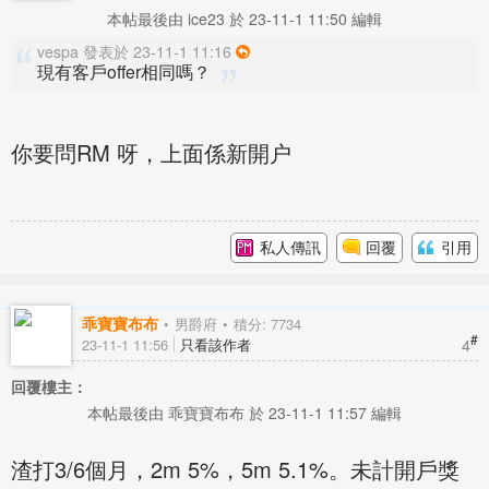
本帖最後由 ice23 於 23-11-1 11:50 編輯
vespa 發表於 23-11-1 11:16
現有客戶offer相同嗎？
你要問RM 呀，上面係新開户
私人傳訊
回覆
引用
乖寶寶布布
男爵府
積分: 7734
#
4
23-11-1 11:56
只看該作者
回覆樓主：
本帖最後由 乖寶寶布布 於 23-11-1 11:57 編輯
渣打3/6個月，2m 5%，5m 5.1%。未計開戶獎