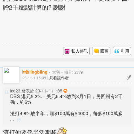
贈2千幾點計算的? 謝謝
私人傳訊
回覆
引用
blingbling
大宅
積分: 2379
#
8
23-11-1 15:39
只看該作者
ice23 發表於 23-11-1 11:08
DBS 港元5.2%，美元5.4%放到3月1日，另回贈有2千
幾，約6%
渣打4.8%放半年，頭$100萬有$4000，每多$100萬多
...
渣打仲要係半活期黎