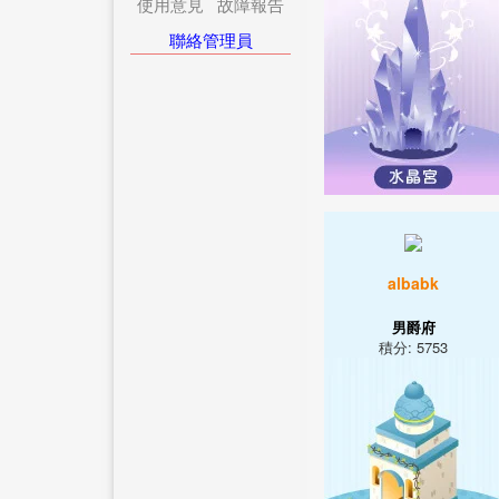
使用意見
故障報告
聯絡管理員
albabk
男爵府
積分: 5753