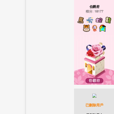
伯爵府
積分: 18177
已刪除用戶