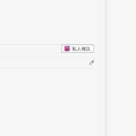
私人傳訊
#
4