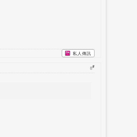
私人傳訊
#
8