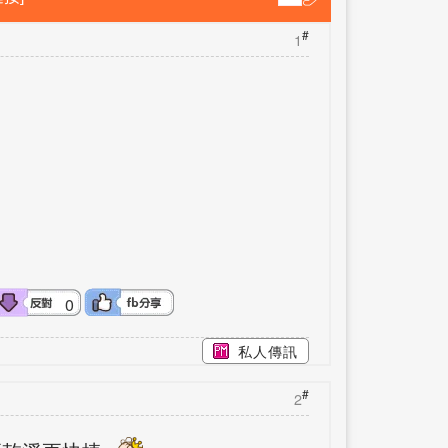
#
1
0
私人傳訊
#
2