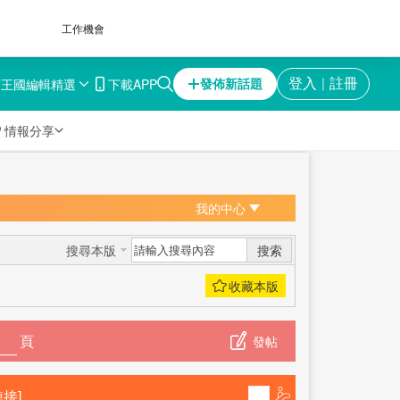
工作機會
育王國
編輯精選
下載APP
登入
註冊
發佈新話題
｜

情報分享
我的中心
搜索
搜尋本版
頁
發帖
接]