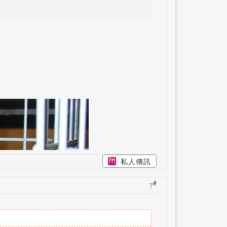
私人傳訊
#
7