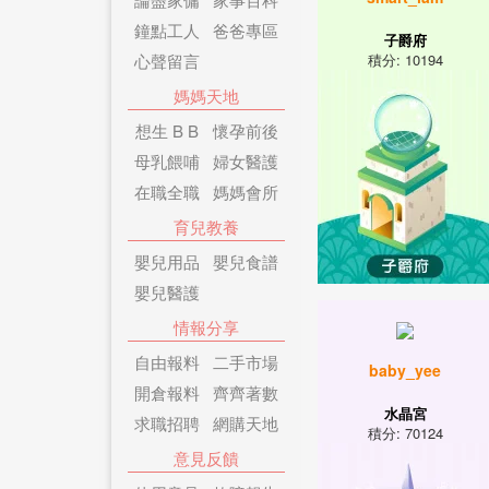
鐘點工人
爸爸專區
子爵府
心聲留言
積分: 10194
媽媽天地
想生 B B
懷孕前後
母乳餵哺
婦女醫護
在職全職
媽媽會所
育兒教養
嬰兒用品
嬰兒食譜
嬰兒醫護
情報分享
自由報料
二手市場
baby_yee
開倉報料
齊齊著數
水晶宮
求職招聘
網購天地
積分: 70124
意見反饋