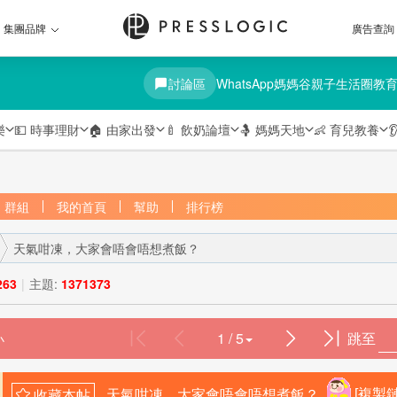
集團品牌
廣告查詢
討論區
WhatsApp媽媽谷
親子生活圈
教
樂
💵
時事理財
🏠
由家出發
🍼
飲奶論壇
🤱
媽媽天地
👶
育兒教養

群組
我的首頁
幫助
排行榜
天氣咁凍，大家會唔會唔想煮飯？
263
|
主題:
1371373
1 / 5
跳至
›
天氣咁凍，大家會唔會唔想煮飯？
[複製鏈