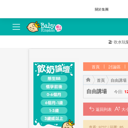
關於集團
🏖️
吹水玩
首頁
討論區
首頁
自由講場
自由講場
今日:
1
返回列表
›
›
查看: 9737
|
回覆: 85