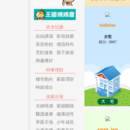
hidiefan
吹水玩樂
自由講場
影視娛樂
大宅
積分: 3887
美容扮靚
潮流時尚
烹飪搵食
親子旅遊
興趣嗜好
時事理財
樓市動向
家庭理財
時政擂台
由家出發
夫婦情感
婆媳關係
醫護健康
健康談性
單親天地
少年成長
smart_lam
論盡家傭
家事百科