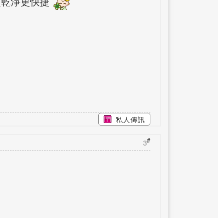
更乾淨更快捷
私人傳訊
#
3