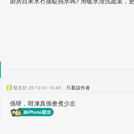
廚房自來水冇接駁熱水嗎? 用暖水浸洗蔬菜，
發表於
23-12-21 10:49
|
只看該作者
係呀，咁凍真係會煮少左