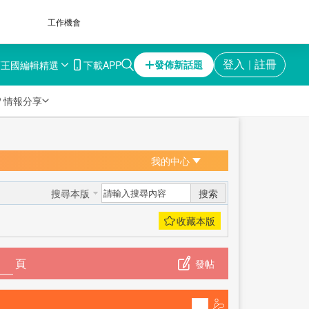
工作機會
育王國
編輯精選
下載APP
登入
註冊
發佈新話題
｜

情報分享
我的中心
搜索
搜尋本版
頁
發帖