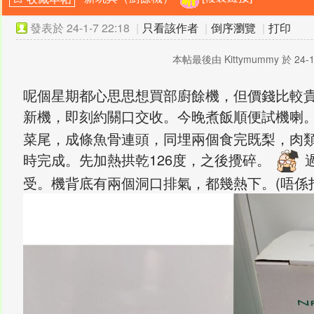
發表於
24-1-7 22:18
|
只看該作者
|
倒序瀏覽
|
打印
本帖最後由 Kittymummy 於 24-1
呢個星期都心思思想買部廚餘機，但價錢比較
新機，即刻約關口交收。今晚煮飯順便試機喇
菜尾，成條魚骨連頭，同埋兩個食完既梨，肉類
時完成。先加熱拱乾126度，之後攪碎。
受。機背底有兩個洞口排氣，都幾熱下。(唔係