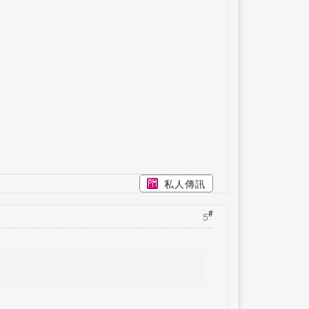
私人傳訊
#
5