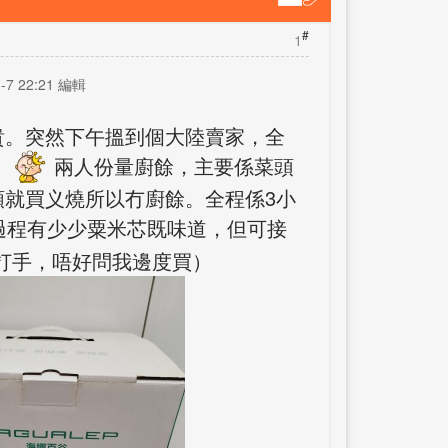
#
1
-7 22:21 編輯
貴。突然下午搵到個大陸賣家，全
。
兩人份量廚餘，主要係菜頭
就買义燒所以冇廚餘。全程係3小
過程有少少粟米芯既味道，但可接
打手，唔好問我邊度買）