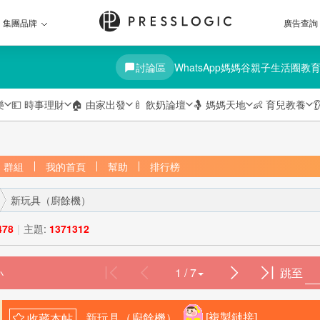
集團品牌
廣告查詢
討論區
WhatsApp媽媽谷
親子生活圈
教
樂
💵
時事理財
🏠
由家出發
🍼
飲奶論壇
🤱
媽媽天地
👶
育兒教養

群組
我的首頁
幫助
排行榜
新玩具（廚餘機）
478
|
主題:
1371312
1 / 7
跳至
›
新玩具（廚餘機）
[複製鏈接]