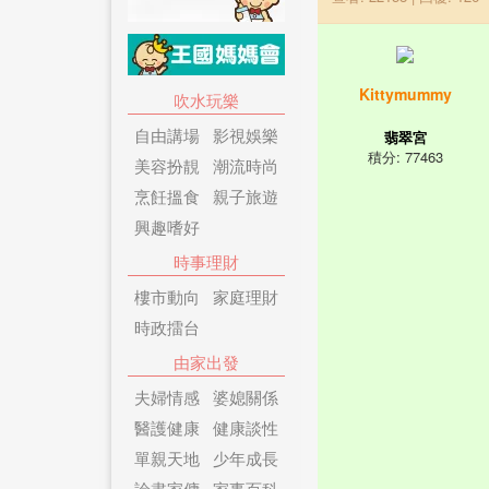
Kittymummy
吹水玩樂
自由講場
影視娛樂
翡翠宮
積分: 77463
美容扮靚
潮流時尚
烹飪搵食
親子旅遊
興趣嗜好
時事理財
樓市動向
家庭理財
時政擂台
由家出發
夫婦情感
婆媳關係
醫護健康
健康談性
單親天地
少年成長
論盡家傭
家事百科