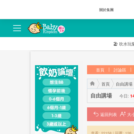
關於集團
🏖️
吹水玩
首頁
討論區
首頁
自由講場
自由講場
今日:
1
返回列表
›
›
查看: 22158
|
回覆: 126