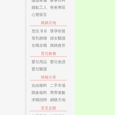
鐘點工人
爸爸專區
心聲留言
媽媽天地
想生 B B
懷孕前後
母乳餵哺
婦女醫護
在職全職
媽媽會所
育兒教養
嬰兒用品
嬰兒食譜
嬰兒醫護
情報分享
自由報料
二手市場
開倉報料
齊齊著數
求職招聘
網購天地
意見反饋