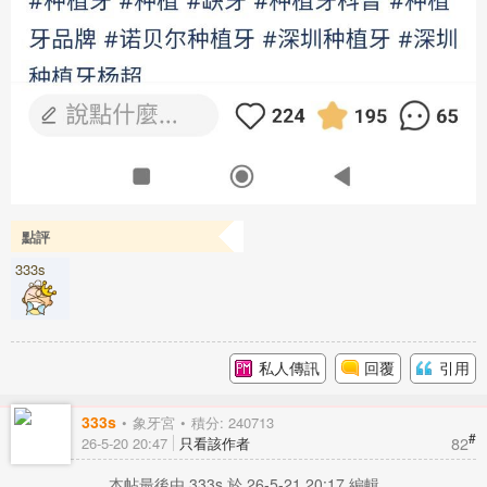
點評
333s
私人傳訊
回覆
引用
333s
象牙宮
積分: 240713
#
82
26-5-20 20:47
只看該作者
本帖最後由 333s 於 26-5-21 20:17 編輯