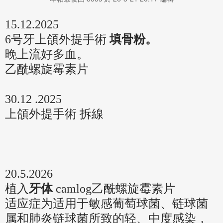
15.12.2025
6号牙上頜外提手術
填骨粉。
晚上流好多血。
乙酰螺旋霉素片
30.12 .2025
上頜外提手術 拆線
20.5.2026
植入
牙体
camlog
乙酰螺旋霉素片
适应症为适用于敏感葡萄球菌、链球菌
属和肺炎链球菌所致的轻、中度感染，