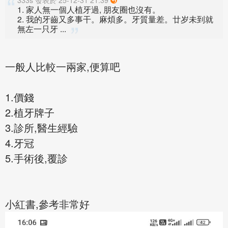
333s 發表於 25-12-31 21:39
1. 家人無一個人植牙過, 朋友圈也沒有。
2. 我的牙齒又多事干。麻煩多。牙質量差。廿岁未到就
無左一只牙 ...
一般人比較一兩家,便算吧
1.價錢
2.植牙牌子
3.診所,醫生經驗
4.牙冠
5.手術後,覆診
小紅書,參考非常好