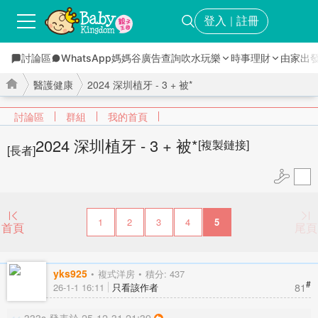
登入
註冊
｜
討論區
WhatsApp媽媽谷
廣告查詢
吹水玩樂
時事理財
由家出
醫護健康
2024 深圳植牙 - 3 + 被*
討論區
群組
我的首頁
2024 深圳植牙 - 3 + 被*
[複製鏈接]
[長者]
›
›
1
2
3
4
5
首頁
尾頁
yks925
複式洋房
積分: 437
#
81
26-1-1 16:11
只看該作者