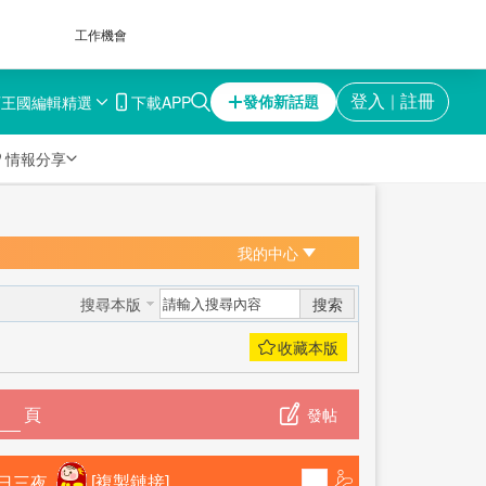
工作機會
育王國
編輯精選
下載APP
登入
註冊
發佈新話題
｜

情報分享
我的中心
搜索
搜尋本版
頁
發帖
日三夜
[複製鏈接]