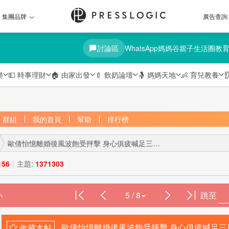
集團品牌
廣告查詢
討論區
WhatsApp媽媽谷
親子生活圈
教
樂
💵
時事理財
🏠
由家出發
🍼
飲奶論壇
🤱
媽媽天地
👶
育兒教養

群組
我的首頁
幫助
排行榜
歐倩怡憶離婚後風波飽受抨擊 身心俱疲喊足三日三夜 ...
156
|
主題:
1371303
5 / 8
跳至
›
歐倩怡憶離婚後風波飽受抨擊 身心俱疲喊足三