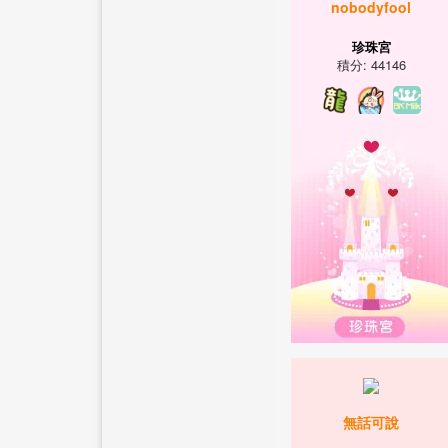
nobodyfool
珍珠宮
積分: 44146
無話可說