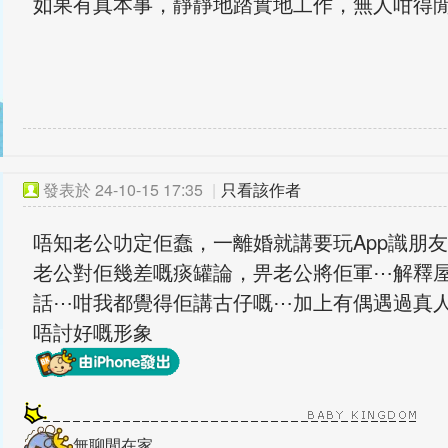
如果有真本事，靜靜地踏實地工作，無人咁得
發表於
24-10-15 17:35
|
只看該作者
唔知老公叻定佢蠢，一離婚就講要玩App識朋
老公對佢幾差嘅痰罐論，畀老公將佢軍⋯解釋
話⋯咁我都覺得佢講古仔嘅⋯加上有偶遇過真人，
唔討好嘅形象
無聊閒在家