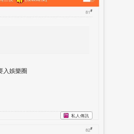
#
81
要入娛樂圈
私人傳訊
#
82