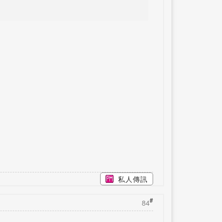
私人傳訊
#
84