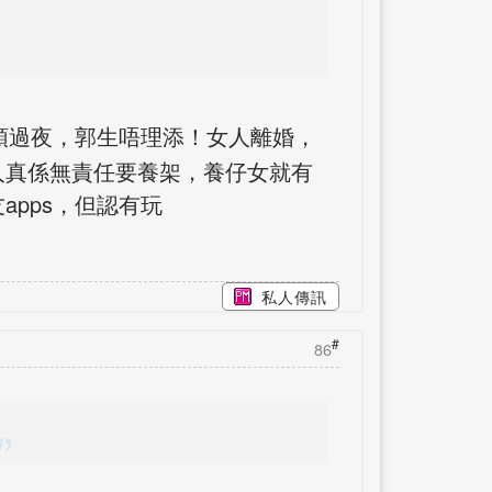
頭過夜，郭生唔理添！女人離婚，
人真係無責任要養架，養仔女就有
pps，但認有玩
私人傳訊
#
86