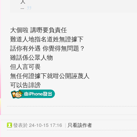
人
...
大個啦 講嘢要負責任
難道人地指名道姓無證據下
話你有外遇 你覺得無問題？
雖話係公眾人物
但人言可畏
無任何證據下就咁公開誣蔑人
可以告誹謗
發表於
24-10-15 17:16
|
只看該作者