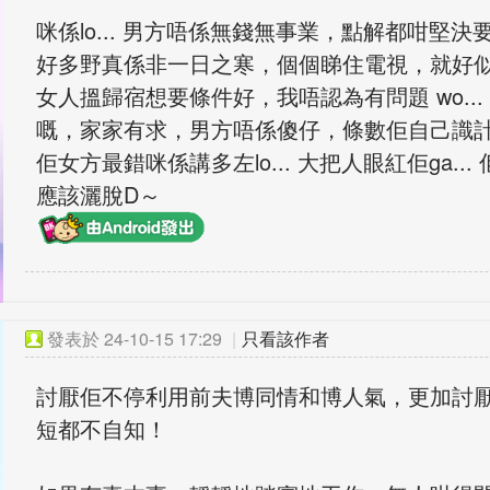
咪係lo... 男方唔係無錢無事業，點解都咁堅決
好多野真係非一日之寒，個個睇住電視，就好
女人搵歸宿想要條件好，我唔認為有問題 wo..
嘅，家家有求，男方唔係傻仔，條數佢自己識
佢女方最錯咪係講多左lo... 大把人眼紅佢ga.
應該灑脫D～
發表於
24-10-15 17:29
|
只看該作者
討厭佢不停利用前夫博同情和博人氣，更加討
短都不自知！