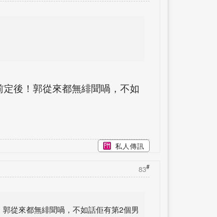
婚前定後！郭從來都無緋聞喎，不如
私人傳訊
#
83
！郭從來都無緋聞喎，不如話佢有第2個男