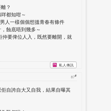
要離？
似咩都知咁～
. 男人一樣個個想搵青春有條件
計，蝕底唔到幾多～
.. 佢仲要俾位人入，既然要離開，就
私人傳訊
#
87
厭佢自誇自大又自我，結果自曝其