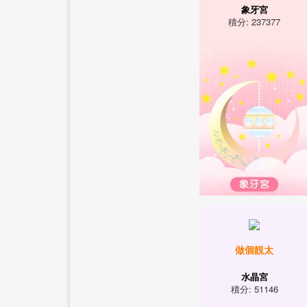
象牙宮
積分: 237377
做個靚太
水晶宮
積分: 51146