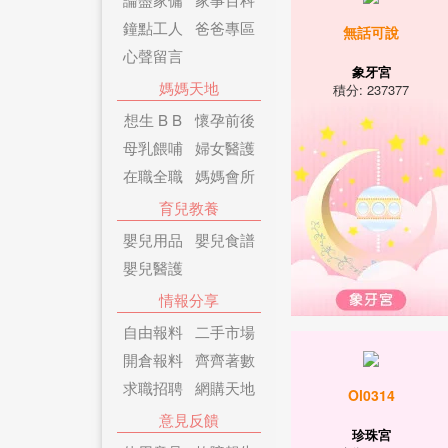
鐘點工人
爸爸專區
無話可說
心聲留言
象牙宮
媽媽天地
積分: 237377
想生 B B
懷孕前後
母乳餵哺
婦女醫護
在職全職
媽媽會所
育兒教養
嬰兒用品
嬰兒食譜
嬰兒醫護
情報分享
自由報料
二手市場
開倉報料
齊齊著數
求職招聘
網購天地
Ol0314
意見反饋
珍珠宮