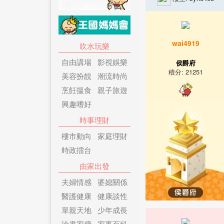
wai4919
吹水玩樂
自由講場
影視娛樂
侯爵府
積分: 21251
美容扮靚
潮流時尚
烹飪搵食
親子旅遊
興趣嗜好
時事理財
樓市動向
家庭理財
時政擂台
由家出發
夫婦情感
婆媳關係
醫護健康
健康談性
單親天地
少年成長
論盡家傭
家事百科