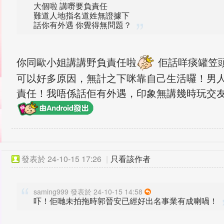
大個啦 講嘢要負責任
難道人地指名道姓無證據下
話你有外遇 你覺得無問題？
你同歐小姐講講野負責任啦
佢話咩痰罐笠
可以好多原因，無計之下咪靠自己生活囉！男
責任！我唔係話佢有外遇，印象無講幾時玩交友a
發表於
24-10-15 17:26
|
只看該作者
saming999 發表於 24-10-15 14:58
吓！佢哋未拍拖時郭晉安已經好出名事業有成喇喎！