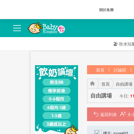
關於集團
🏖️
吹水玩
首頁
討論區
首頁
自由講場
自由講場
今日:
1
返回列表
›
›
樓主:
syne403