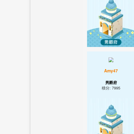
Amy47
男爵府
積分: 7995