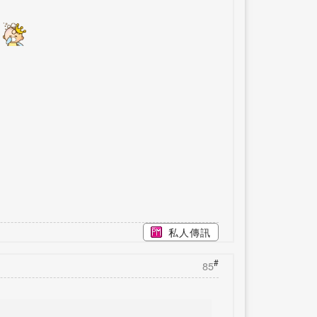
既
私人傳訊
#
85