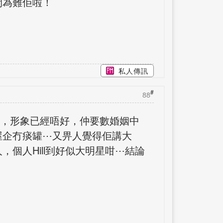
閒為難佢啦！
私人傳訊
#
88
友，形象已經唔好，仲要數婚姻中
屋企冇痰罐⋯又畀人覺得佢講大
個人Hill到好似大明星咁⋯結論