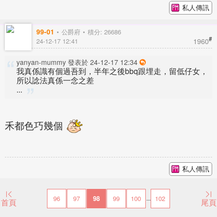
私人傳訊
99-01
公爵府
積分: 26686
#
1960
24-12-17 12:41
yanyan-mummy 發表於 24-12-17 12:34
我真係識有個過吾到，半年之後bbq跟埋走，留低仔女，
所以諗法真係一念之差
...
禾都色巧幾個
私人傳訊
96
97
98
99
100
102
...
首頁
尾頁