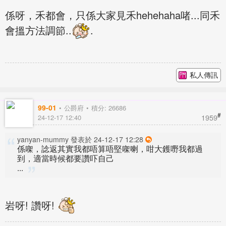
係呀，禾都會，只係大家見禾hehehaha啫...同禾
會搵方法調節..
.
私人傳訊
99-01
公爵府
積分: 26686
#
1959
24-12-17 12:40
yanyan-mummy 發表於 24-12-17 12:28
係㗎，諗返其實我都唔算唔堅㗎喇，咁大鑊嘢我都過
到，適當時候都要讚吓自己
...
岩呀! 讚呀!