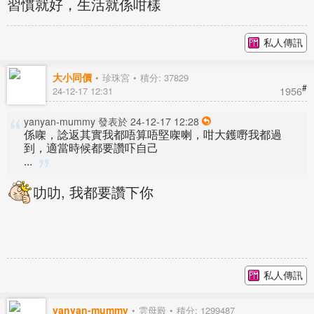
習慣就好，生活就係咁樣
私人傳訊
大小同價
珍珠宮
積分: 37829
#
1956
24-12-17 12:31
yanyan-mummy 發表於 24-12-17 12:28
係㗎，諗返其實我都唔算唔堅㗎喇，咁大鑊嘢我都過
到，適當時候都要讚吓自己
...
叻叻, 我都要讚下你
私人傳訊
yanyan-mummy
雲母殿
積分: 1299487