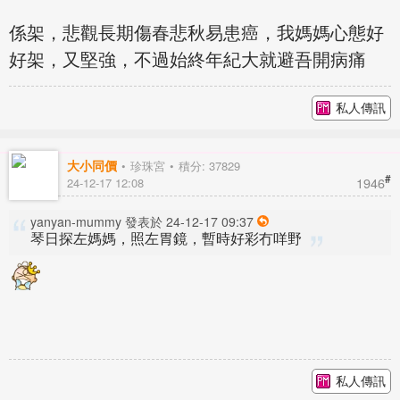
係架，悲觀長期傷春悲秋易患癌，我媽媽心態好
好架，又堅強，不過始終年紀大就避吾開病痛
私人傳訊
大小同價
珍珠宮
積分: 37829
#
1946
24-12-17 12:08
yanyan-mummy 發表於 24-12-17 09:37
琴日探左媽媽，照左胃鏡，暫時好彩冇咩野
私人傳訊