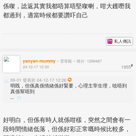
係㗎，諗返其實我都唔算唔堅㗎喇，咁大鑊嘢我
都過到，適當時候都要讚吓自己
私人傳訊
yanyan-mummy
雲母殿
積分: 1299487
#
1955
24-12-17 12:30
99-01 發表於 24-12-17 12:26
明既，但係真係情緒係好緊要，心理主宰生理，唸唔到
真係幫唔到
...
好明白，但係有時人就係咁樣，突然之間會有一
段時間情緒低落，但係好彩正常嘅時候比較多，