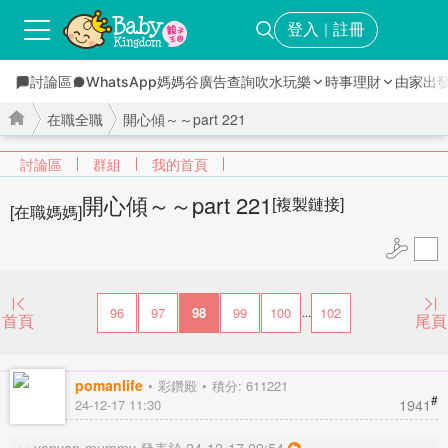
登入
註冊
｜
討論區
WhatsApp媽媽谷
廣告查詢
吹水玩樂
時事理財
由家出
在職全職
開心傾～～part 221
討論區
群組
我的首頁
開心傾～～part 221
[複製鏈接]
[在職媽媽]
›
›
96
97
98
99
100
102
...
首頁
尾頁
pomanlife
彩鑽殿
積分: 611221
#
1941
24-12-17 11:30