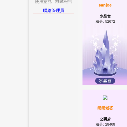
使用意見
故障報告
sanjoe
聯絡管理員
水晶宮
積分: 52672
熊熊老婆
公爵府
積分: 28468