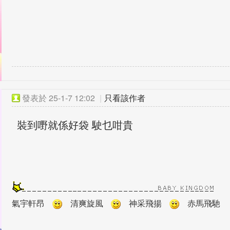
發表於
25-1-7 12:02
|
只看該作者
裝到嘢就係好袋 駛乜咁貴
氣宇軒昂
清爽旋風
神采飛揚
赤馬飛馳