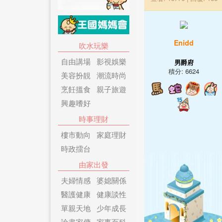
Enidd
吹水玩樂
自由講場
影視娛樂
男爵府
積分: 6624
美容扮靚
潮流時尚
烹飪搵食
親子旅遊
興趣嗜好
時事理財
樓市動向
家庭理財
時政擂台
由家出發
夫婦情感
婆媳關係
醫護健康
健康談性
單親天地
少年成長
論盡家傭
家事百科