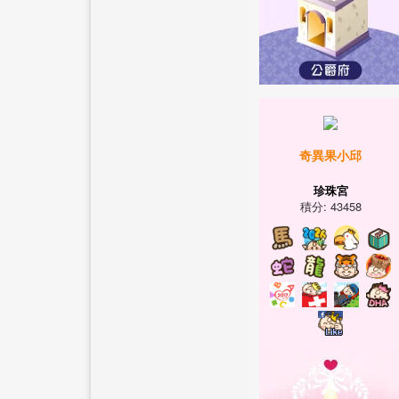
奇異果小邱
珍珠宮
積分: 43458