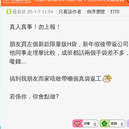
發表於
25-1-7 11:54
|
只看該作者
|
倒序瀏覽
|
打印
真人真事！勿上報！
朋友買左個新款限量版H袋，新年假後帶返公司
他同事走埋黎比較，成班都話兩個手袋差不多
嘥錢...
搞到我朋友而家唔敢帶嗰個真袋返工
若係你，你會點做?
0
0