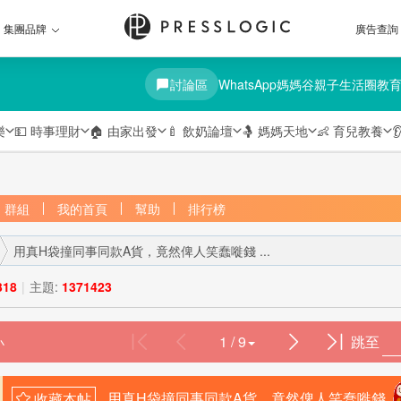
集團品牌
廣告查詢
討論區
WhatsApp媽媽谷
親子生活圈
教
樂
💵
時事理財
🏠
由家出發
🍼
飲奶論壇
🤱
媽媽天地
👶
育兒教養

群組
我的首頁
幫助
排行榜
用真H袋撞同事同款A貨，竟然俾人笑蠢嘥錢 ...
318
|
主題:
1371423
1 / 9
跳至
›
用真H袋撞同事同款A貨，竟然俾人笑蠢嘥錢