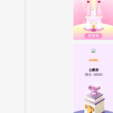
volan
公爵府
積分: 26020