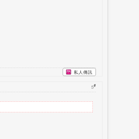
私人傳訊
#
5