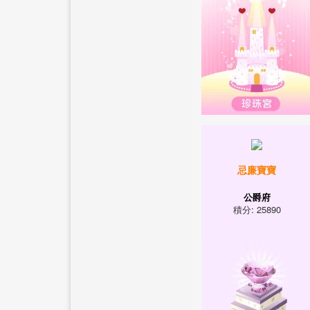
忌廉寶寶
公爵府
積分: 25890