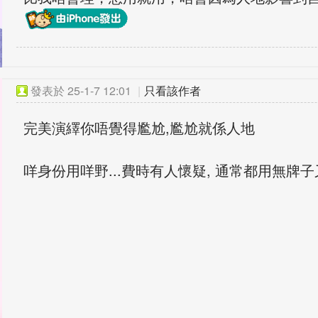
發表於
25-1-7 12:01
|
只看該作者
完美演繹你唔覺得尷尬,尷尬就係人地
咩身份用咩野...費時有人懷疑, 通常都用無牌