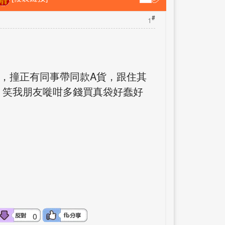
#
1
，撞正有同事帶同款A貨，跟住其
，笑我朋友嘥咁多錢買真袋好蠢好
0