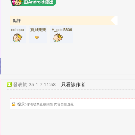
點評
edhepp
寶貝樂樂
E_gold8806
發表於
25-1-7 11:58
|
只看該作者
提示:
作者被禁止或刪除 內容自動屏蔽