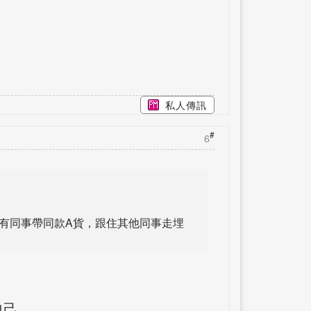
私人傳訊
#
6
有同事帶同款A貨，跟住其他同事走埋
自己