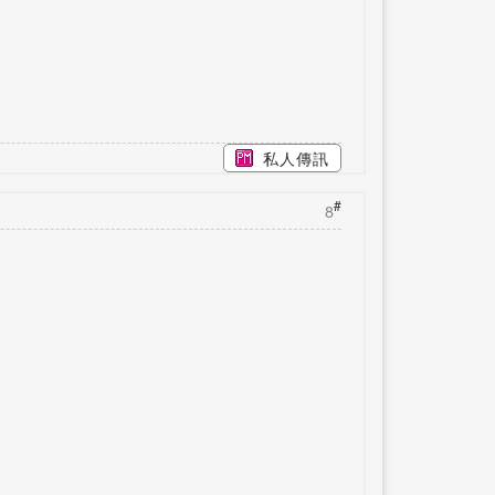
私人傳訊
#
8