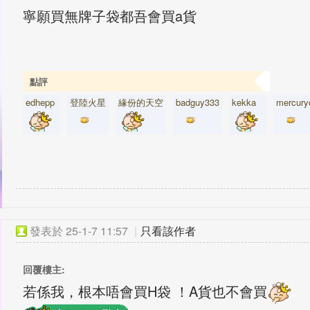
寧願買無牌子袋都吾會買a貨
點評
edhepp
登陸火星
緣份的天空
badguy333
kekka
mercury
發表於
25-1-7 11:57
|
只看該作者
回覆樓主:
若係我，根本唔會買H袋 ！A貨也不會買