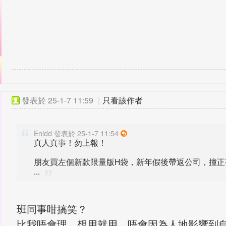
發表於
25-1-7 11:59
|
只看該作者
Enidd 發表於 25-1-7 11:54
真人真事！勿上報！
朋友買左個新款限量版H袋，新年假後帶返公司，撞正
...
班同事咁搞笑？
比我唔會理，想用就用，唔會因為人地影響到