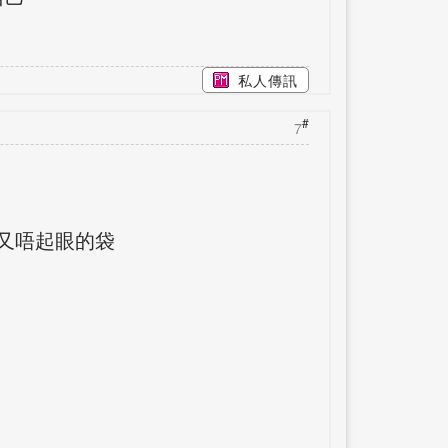
私人傳訊
#
7
子又唔起眼的袋