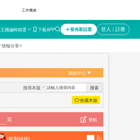
工作機會
育王國
編輯精選
下載APP
登入
註冊
發佈新話題
｜

情報分享
我的中心
搜索
搜尋本版
頁
發帖
[複製鏈接]