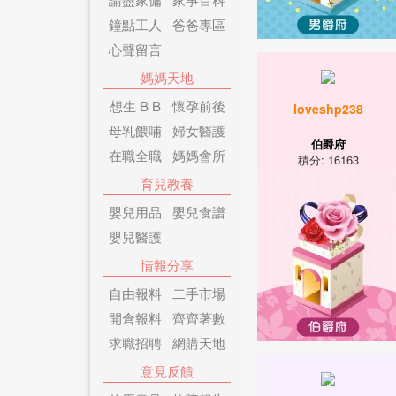
鐘點工人
爸爸專區
心聲留言
媽媽天地
想生 B B
懷孕前後
loveshp238
母乳餵哺
婦女醫護
伯爵府
在職全職
媽媽會所
積分: 16163
育兒教養
嬰兒用品
嬰兒食譜
嬰兒醫護
情報分享
自由報料
二手市場
開倉報料
齊齊著數
求職招聘
網購天地
意見反饋