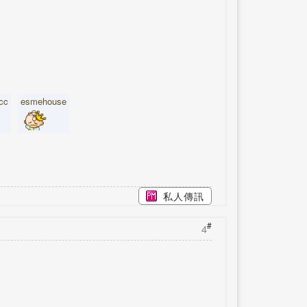
cc
esmehouse
私人傳訊
#
4