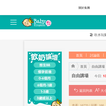
關於集團
🏖️
吹水玩
首頁
討論區
首頁
自由講場
自由講場
今日:
1
返回列表
›
›
查看: 16770
|
回覆: 166