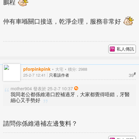
鵬程
仲有車喺關口接送，乾淨企理，服務非常好
私人傳訊
pforpinkpink
大宅
積分: 2988
#
39
25-2-7 12:41
只看該作者
mother904 發表於 25-2-7 10:37
我同老公都係維港口腔補過牙，大家都覺得唔錯，牙醫
細心又手勢好
請問你係維港補左邊隻料？