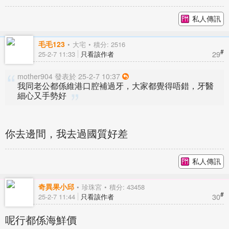
私人傳訊
毛毛123
大宅
積分: 2516
#
29
25-2-7 11:33
只看該作者
mother904 發表於 25-2-7 10:37
我同老公都係維港口腔補過牙，大家都覺得唔錯，牙醫
細心又手勢好
你去邊間，我去過國質好差
私人傳訊
奇異果小邱
珍珠宮
積分: 43458
#
30
25-2-7 11:44
只看該作者
呢行都係海鮮價