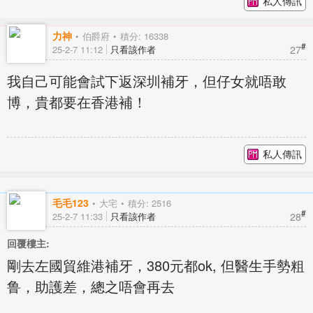
私人傳訊
力神
伯爵府
積分: 16338
#
27
25-2-7 11:12
只看該作者
我自己可能會試下返深圳補牙，但仔女就唔敢
博，貴都要在香港補！
私人傳訊
毛毛123
大宅
積分: 2516
#
28
25-2-7 11:33
只看該作者
回覆樓主:
剛去左國貿維港補牙，380元都ok, 但醫生手勢粗
鲁，助護差，總之唔會再去