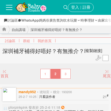
登入
註冊
｜
討論區
WhatsApp媽媽谷
廣告查詢
吹水玩樂
時事理財
由家出
自由講場
深圳補牙補得好唔好？有無推介？
討論區
群組
我的首頁
深圳補牙補得好唔好？有無推介？
[複製鏈接]
›
›
1
2
3
首頁
尾頁
mandy952
琥珀宮
積分: 193200
#
21
25-2-7 10:25
只看該作者
pforpinkpink 發表於 25-2-6 11:18