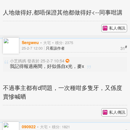
人地做得好,都唔保證其他都做得好<--同事咁講
私人傳訊
Sergweu
大宅
積分: 2375
#
31
25-2-7 12:00
只看該作者
小芝媽媽 發表於 25-2-7 10:54
我記得報過兩間，好似係自x光，麥x
不過事主都有d問題，一次種咁多隻牙，又係度
賣慘喊晒
私人傳訊
090922
大宅
積分: 1821