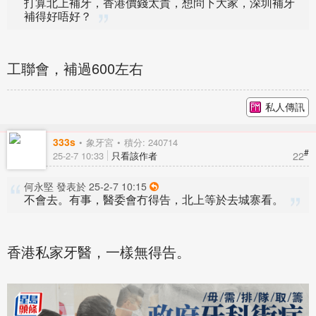
打算北上補牙，香港價錢太貴，想問下大家，深圳補牙
補得好唔好？
工聯會，補過600左右
私人傳訊
333s
象牙宮
積分: 240714
#
22
25-2-7 10:33
只看該作者
何永堅 發表於 25-2-7 10:15
不會去。有事，醫委會冇得告，北上等於去城寨看。
香港私家牙醫，一樣無得告。