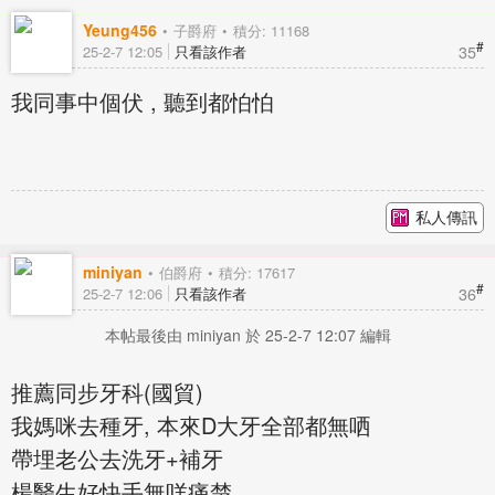
Yeung456
子爵府
積分: 11168
#
35
25-2-7 12:05
只看該作者
我同事中個伏 , 聽到都怕怕
私人傳訊
miniyan
伯爵府
積分: 17617
#
36
25-2-7 12:06
只看該作者
本帖最後由 miniyan 於 25-2-7 12:07 編輯
推薦同步牙科(國貿)
我媽咪去種牙, 本來D大牙全部都無哂
帶埋老公去洗牙+補牙
楊醫生好快手無咩痛楚