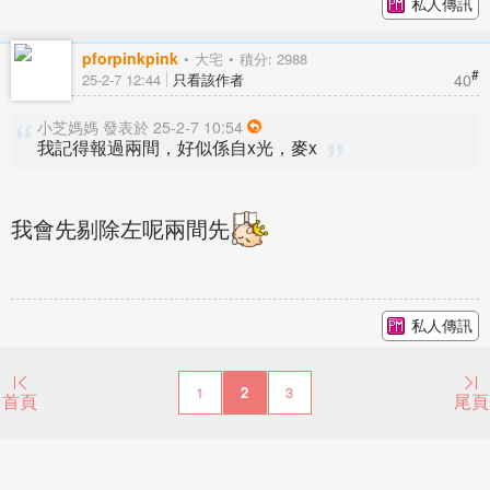
私人傳訊
pforpinkpink
大宅
積分: 2988
#
40
25-2-7 12:44
只看該作者
小芝媽媽 發表於 25-2-7 10:54
我記得報過兩間，好似係自x光，麥x
我會先剔除左呢兩間先
私人傳訊
1
2
3
首頁
尾頁