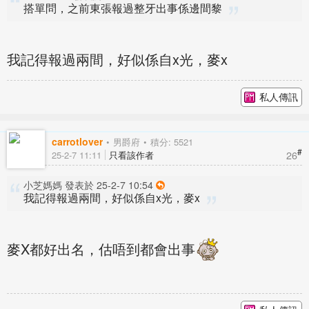
搭單問，之前東張報過整牙出事係邊間黎
我記得報過兩間，好似係自x光，麥x
私人傳訊
carrotlover
男爵府
積分: 5521
#
26
25-2-7 11:11
只看該作者
小芝媽媽 發表於 25-2-7 10:54
我記得報過兩間，好似係自x光，麥x
麥X都好出名，估唔到都會出事