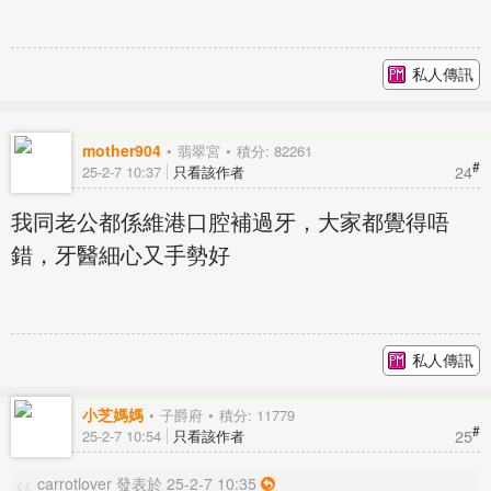
私人傳訊
mother904
翡翠宮
積分: 82261
#
24
25-2-7 10:37
只看該作者
我同老公都係維港口腔補過牙，大家都覺得唔
錯，牙醫細心又手勢好
私人傳訊
小芝媽媽
子爵府
積分: 11779
#
25
25-2-7 10:54
只看該作者
carrotlover 發表於 25-2-7 10:35