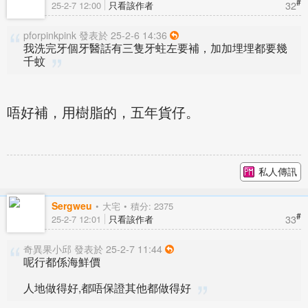
#
32
25-2-7 12:00
只看該作者
pforpinkpink 發表於 25-2-6 14:36
我洗完牙個牙醫話有三隻牙蛀左要補，加加埋埋都要幾
千蚊
唔好補，用樹脂的，五年貨仔。
私人傳訊
Sergweu
大宅
積分: 2375
#
33
25-2-7 12:01
只看該作者
奇異果小邱 發表於 25-2-7 11:44
呢行都係海鮮價
人地做得好,都唔保證其他都做得好