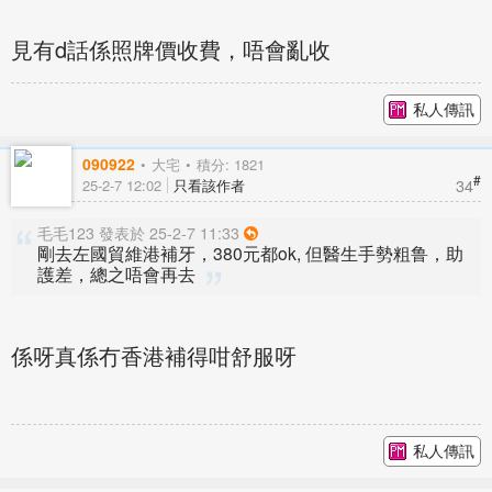
見有d話係照牌價收費，唔會亂收
私人傳訊
090922
大宅
積分: 1821
#
34
25-2-7 12:02
只看該作者
毛毛123 發表於 25-2-7 11:33
剛去左國貿維港補牙，380元都ok, 但醫生手勢粗鲁，助
護差，總之唔會再去
係呀真係冇香港補得咁舒服呀
私人傳訊