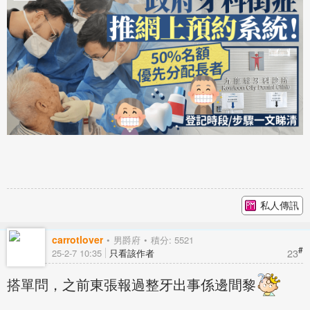
私人傳訊
carrotlover
男爵府
積分: 5521
#
23
25-2-7 10:35
只看該作者
搭單問，之前東張報過整牙出事係邊間黎