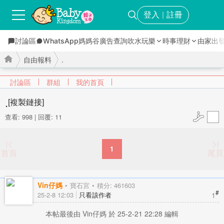
登入
註冊
｜
討論區
WhatsApp媽媽谷
廣告查詢
吹水玩樂
時事理財
由家出
自由報料
.
討論區
群組
我的首頁
.
[複製鏈接]
查看: 998
|
回覆: 11
›
›
1
首頁
尾頁
Vin仔媽
寶石宮
積分: 461603
#
1
25-2-8 12:03
只看該作者
本帖最後由 Vin仔媽 於 25-2-21 22:28 編輯