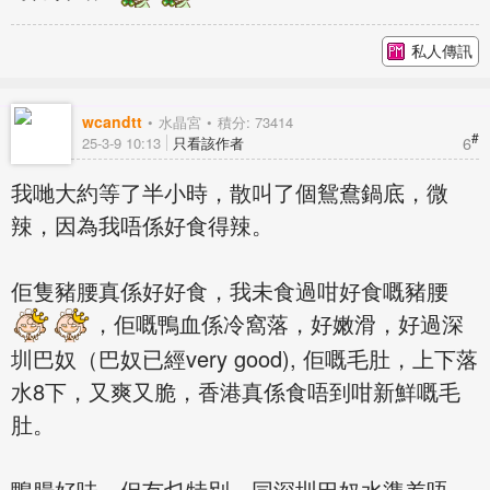
私人傳訊
wcandtt
水晶宮
積分: 73414
#
6
25-3-9 10:13
只看該作者
我哋大約等了半小時，散叫了個鴛鴦鍋底，微
辣，因為我唔係好食得辣。
佢隻豬腰真係好好食，我未食過咁好食嘅豬腰
，佢嘅鴨血係冷窩落，好嫩滑，好過深
圳巴奴（巴奴已經very good), 佢嘅毛肚，上下落
水8下，又爽又脆，香港真係食唔到咁新鮮嘅毛
肚。
鴨腸好味，但冇乜特別，同深圳巴奴水準差唔