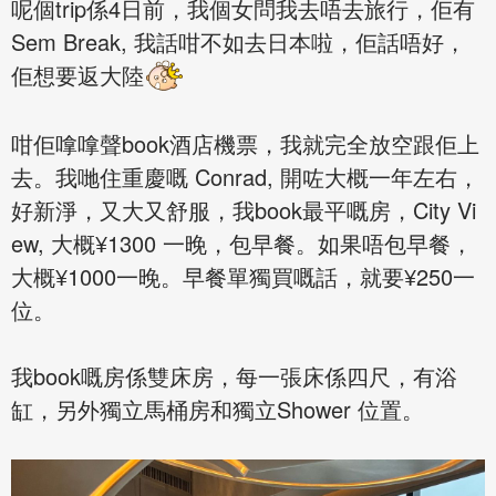
呢個trip係4日前，我個女問我去唔去旅行，佢有
Sem Break, 我話咁不如去日本啦，佢話唔好，
佢想要返大陸
咁佢嗱嗱聲book酒店機票，我就完全放空跟佢上
去。我哋住重慶嘅 Conrad, 開咗大概一年左右，
好新淨，又大又舒服，我book最平嘅房，City Vi
ew, 大概¥1300 一晚，包早餐。如果唔包早餐，
大概¥1000一晚。早餐單獨買嘅話，就要¥250一
位。
我book嘅房係雙床房，每一張床係四尺，有浴
缸，另外獨立馬桶房和獨立Shower 位置。