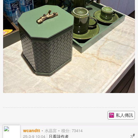
私人傳訊
wcandtt
水晶宮
積分: 73414
#
3
25-3-9 10:04
只看該作者