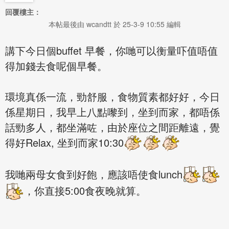
回覆樓主：
本帖最後由 wcandtt 於 25-3-9 10:55 編輯
講下今日個buffet 早餐，你哋可以衡量吓值唔值
得加錢去食呢個早餐。
環境真係一流，勁舒服，食物質素都好好，今日
係星期日，我早上八點嚟到，坐到而家，都唔係
話勁多人，都坐滿咗，由於座位之間距離遠，覺
得好Relax, 坐到而家10:30
我哋兩母女食到好飽，應該唔使食lunch
，你直接5:00食夜晚就算。