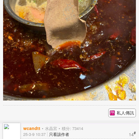
私人傳訊
wcandtt
水晶宮
積分: 73414
#
14
25-3-9 10:37
只看該作者