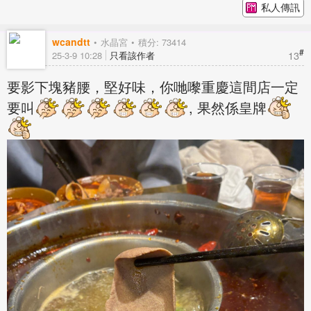
私人傳訊
wcandtt
水晶宮
積分: 73414
#
13
25-3-9 10:28
只看該作者
要影下塊豬腰，堅好味，你哋嚟重慶這間店一定
要叫
, 果然係皇牌