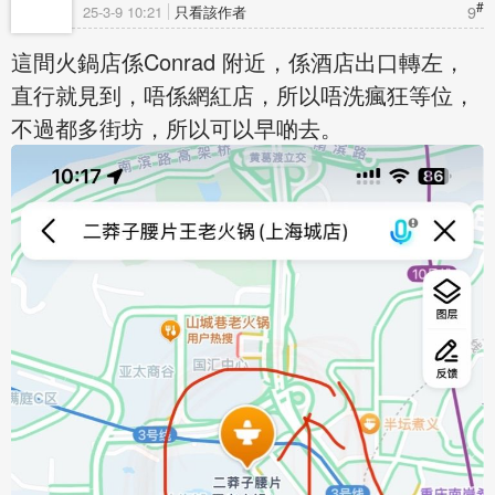
#
9
25-3-9 10:21
只看該作者
這間火鍋店係Conrad 附近，係酒店出口轉左，
直行就見到，唔係網紅店，所以唔洗瘋狂等位，
不過都多街坊，所以可以早啲去。