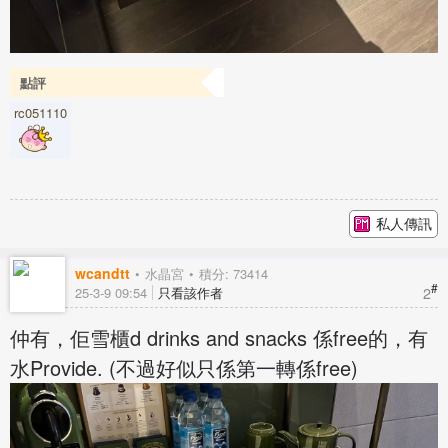
點評
rc051110
私人傳訊
wcandtt
水晶宮
積分: 73414
#
2
25-3-9 09:54
只看該作者
仲有，佢雪櫃d drinks and snacks 係free的，有
水Provide. (不過好似只係第一轉係free)