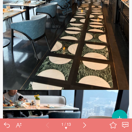
＋
1 / 13