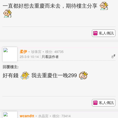
一直都好想去重慶而未去，期待樓主分享
私人傳訊
柔伊
珍珠宮
積分: 49735
#
8
25-3-9 10:14
只看該作者
回覆樓主:
好有錢
我去重慶住一晚299
私人傳訊
wcandtt
水晶宮
積分: 73414