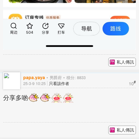
私人傳訊
papa.yaya
男爵府
積分: 8833
#
10
25-3-9 10:25
只看該作者
分享多啲
私人傳訊