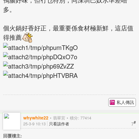
多。
個火鍋好香好正，最重要係食材極新鮮，這店值
得推薦
私人傳訊
whywhite22
翡翠宮
積分: 77414
#
7
25-3-9 10:13
只看該作者
回覆樓主: