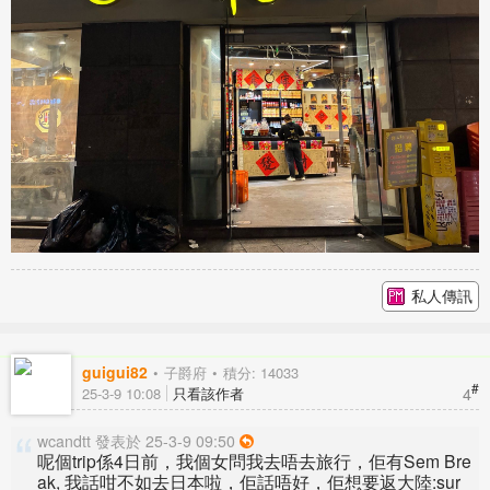
私人傳訊
guigui82
子爵府
積分: 14033
#
4
25-3-9 10:08
只看該作者
wcandtt 發表於 25-3-9 09:50
呢個trip係4日前，我個女問我去唔去旅行，佢有Sem Bre
ak, 我話咁不如去日本啦，佢話唔好，佢想要返大陸:sur