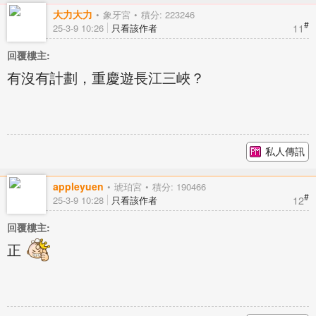
大力大力
象牙宮
積分: 223246
#
11
25-3-9 10:26
只看該作者
回覆樓主:
有沒有計劃，重慶遊長江三峽？
私人傳訊
appleyuen
琥珀宮
積分: 190466
#
12
25-3-9 10:28
只看該作者
回覆樓主:
正