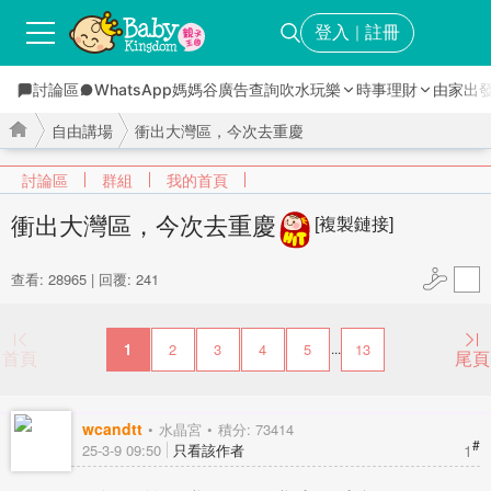
登入
註冊
｜
討論區
WhatsApp媽媽谷
廣告查詢
吹水玩樂
時事理財
由家出
自由講場
衝出大灣區，今次去重慶
討論區
群組
我的首頁
衝出大灣區，今次去重慶
[複製鏈接]
›
›
查看: 28965
|
回覆: 241
1
2
3
4
5
13
...
首頁
尾頁
wcandtt
水晶宮
積分: 73414
#
1
25-3-9 09:50
只看該作者