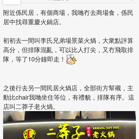
附近係民居，有個商場，我哋冇去商場食，係民
居中找尋重慶火鍋店。
初初去一間叫李氏兄弟場景菜火煱，大衆點評算
高分，但排隊混亂，可以比人打尖，又冇飛取排
隊，等了10分鐘即走！
之後行去另一間民居火煱店，全部街方幫襯，主
動比chair我哋坐住等位，有禮貌，排隊有序。這
店叫二莽子老火煱。