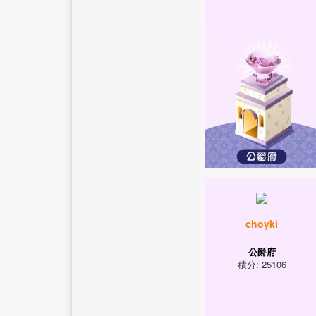
choyki
公爵府
積分: 25106