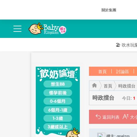
關於集團
🏖️
吹水玩
首頁
討論區
首頁
時政擂台
時政擂台
今日:
1
返回列表
›
›
樓主:
qpalzm