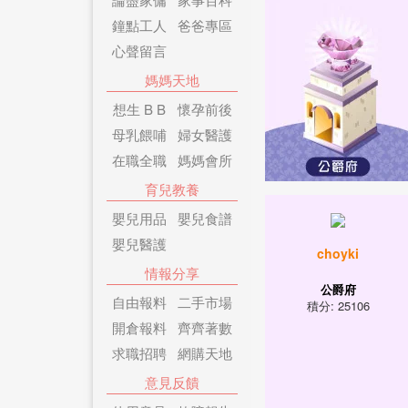
鐘點工人
爸爸專區
心聲留言
媽媽天地
想生 B B
懷孕前後
母乳餵哺
婦女醫護
在職全職
媽媽會所
育兒教養
嬰兒用品
嬰兒食譜
嬰兒醫護
choyki
情報分享
公爵府
自由報料
二手市場
積分: 25106
開倉報料
齊齊著數
求職招聘
網購天地
意見反饋