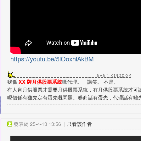
https://youtu.be/5lOoxhlAkBM
我係
XX 牌月供股票系統
嘅代理。 講笑。 不是。
有人肯月供股票才需要月供股票系統，有月供股票系統才可
呢個係有雞先定有蛋先嘅問題。券商話有蛋先，代理話有雞
發表於
25-4-13 13:56
|
只看該作者