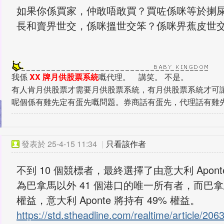
如果你係買家，仲敢唔敢買？買咗係咪等於揦
長和賣畀世交，係咪搵世交笨？係咪畀蕉皮世
我係
XX 牌月供股票系統
嘅代理。 講笑。 不是。
有人肯月供股票才需要月供股票系統，有月供股票系統才可
呢個係有雞先定有蛋先嘅問題。券商話有蛋先，代理話有雞
發表於
25-4-15 11:34
|
只看該作者
不到 10 個競標者，最終選擇了由意大利 Aponte
為巴拿馬以外 41 個港口的唯一所有者，而巴拿馬
權益，意大利 Aponte 將持有 49% 權益。
https://std.stheadline.com/realtime/article/206