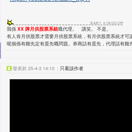
我係
XX 牌月供股票系統
嘅代理。 講笑。 不是。
有人肯月供股票才需要月供股票系統，有月供股票系統才可
呢個係有雞先定有蛋先嘅問題。券商話有蛋先，代理話有雞
發表於
25-4-3 14:10
|
只看該作者