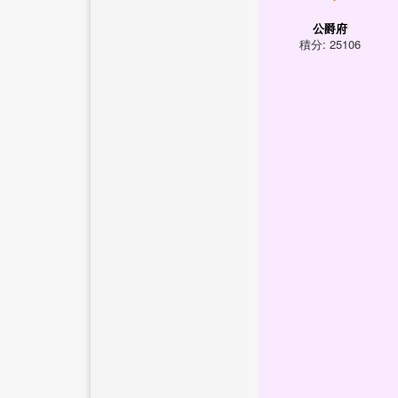
公爵府
積分: 25106