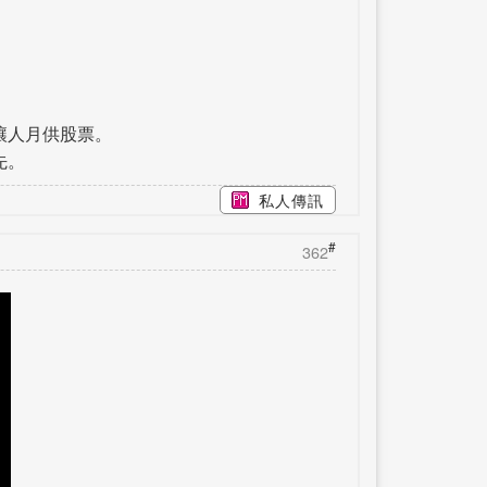
讓人月供股票。
先。
私人傳訊
#
362