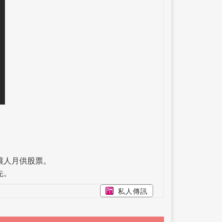
讓人月供股票。
先。
私人傳訊