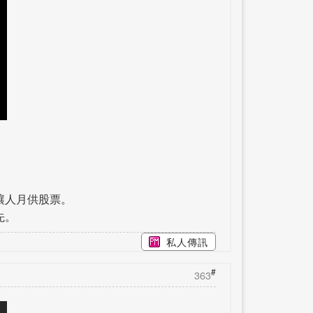
讓人月供股票。
先。
私人傳訊
#
363