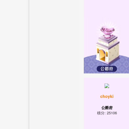
choyki
公爵府
積分: 25106