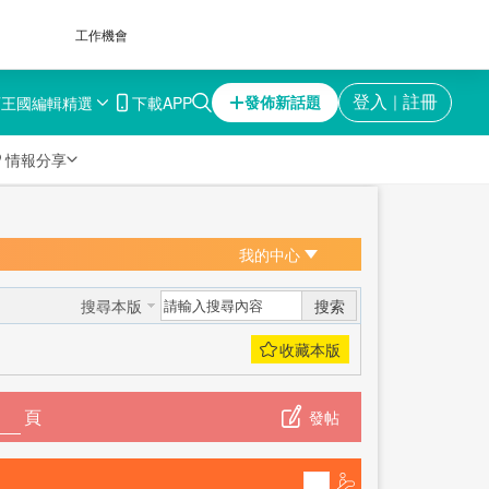
工作機會
育王國
編輯精選
下載APP
登入
註冊
發佈新話題
｜

情報分享
我的中心
搜索
搜尋本版
頁
發帖