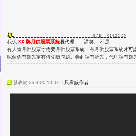
我係
XX 牌月供股票系統
嘅代理。 講笑。 不是。
有人肯月供股票才需要月供股票系統，有月供股票系統才可
呢個係有雞先定有蛋先嘅問題。券商話有蛋先，代理話有雞
發表於
25-4-20 13:07
|
只看該作者