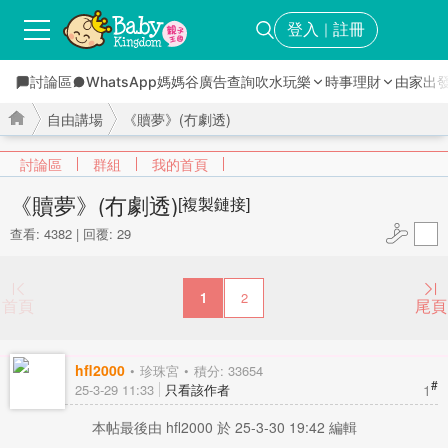
登入
註冊
｜
討論區
WhatsApp媽媽谷
廣告查詢
吹水玩樂
時事理財
由家出
自由講場
《贖夢》(冇劇透)
討論區
群組
我的首頁
《贖夢》(冇劇透)
[複製鏈接]
查看: 4382
|
回覆: 29
›
›
1
2
首頁
尾頁
hfl2000
珍珠宮
積分: 33654
#
1
25-3-29 11:33
只看該作者
本帖最後由 hfl2000 於 25-3-30 19:42 編輯