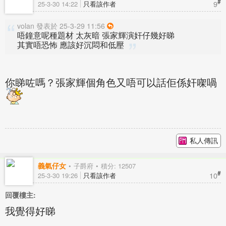
#
9
25-3-30 14:22
只看該作者
volan 發表於 25-3-29 11:56
唔鐘意呢種題材 太灰暗 張家輝演奸仔幾好睇
其實唔恐怖 應該好沉悶和低壓
你睇咗嗎？張家輝個角色又唔可以話佢係奸㗎喎
私人傳訊
義氣仔女
子爵府
積分: 12507
#
10
25-3-30 19:26
只看該作者
回覆樓主:
我覺得好睇