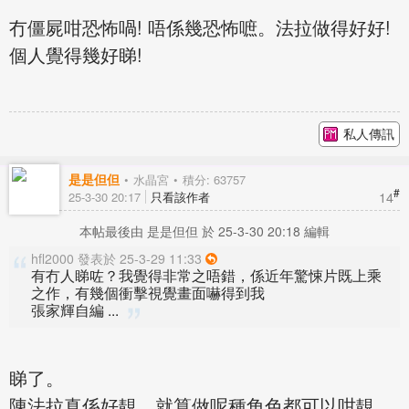
冇僵屍咁恐怖喎! 唔係幾恐怖嗻。法拉做得好好!
個人覺得幾好睇!
私人傳訊
是是但但
水晶宮
積分: 63757
#
14
25-3-30 20:17
只看該作者
本帖最後由 是是但但 於 25-3-30 20:18 編輯
hfl2000 發表於 25-3-29 11:33
有冇人睇咗？我覺得非常之唔錯，係近年驚悚片既上乘
之作，有幾個衝擊視覺畫面嚇得到我
張家輝自編 ...
睇了。
陳法拉真係好靚，就算做呢種角色都可以咁靚，