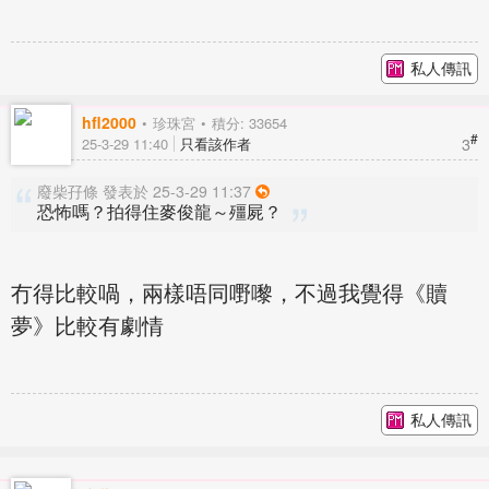
私人傳訊
hfl2000
珍珠宮
積分: 33654
#
3
25-3-29 11:40
只看該作者
廢柴孖條 發表於 25-3-29 11:37
恐怖嗎？拍得住麥俊龍～殭屍？
冇得比較喎，兩樣唔同嘢嚟，不過我覺得《贖
夢》比較有劇情
私人傳訊