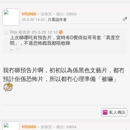
hfl2000
珍珠宮
積分: 33654
#
8
25-3-30 14:20
只看該作者
Rita 發表於 25-3-29 12:10
上次睇哪吒有預告片，當時有D覺得似哥哥套「異度空
間」，不過恐怖戲我都唔敢睇
...
我冇睇預告片啊，初初以為係黑色文藝片，都冇
預計佢係恐怖片，所以都冇心理準備「被嚇」
私人傳訊
hfl2000
珍珠宮
積分: 33654