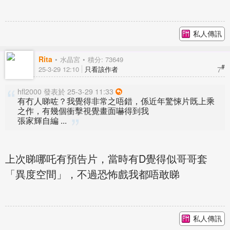
私人傳訊
Rita
水晶宮
積分: 73649
#
7
25-3-29 12:10
只看該作者
hfl2000 發表於 25-3-29 11:33
有冇人睇咗？我覺得非常之唔錯，係近年驚悚片既上乘
之作，有幾個衝擊視覺畫面嚇得到我
張家輝自編 ...
上次睇哪吒有預告片，當時有D覺得似哥哥套
「異度空間」，不過恐怖戲我都唔敢睇
私人傳訊