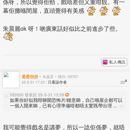
係呀，所以覺得佢勁，戲唔差但又重咁靚。有一
幕佢攤喺間屋，直頭覺得有美感
朱晨麗ok 呀！啲廣東話好似比之前進步了些。
私人傳訊
是是但但
水晶宮
積分: 63757
#
20
25-3-31 17:23
只看該作者
hfl2000 發表於 25-3-31 13:59
如果你好似我咁睇開恐怖片/鍾意睇，自己喺屋企都可以
一個人開來睇，已有心理準備咁都唔太驚既帶出理 ...
我可能覺得戲名是講夢，所以一諗佢係夢，就唔