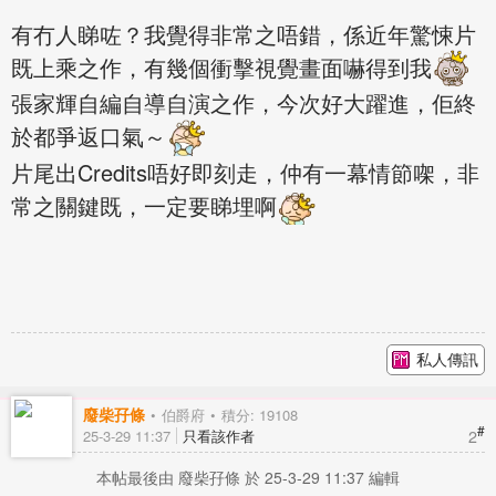
有冇人睇咗？我覺得非常之唔錯，係近年驚悚片
既上乘之作，有幾個衝擊視覺畫面嚇得到我
張家輝自編自導自演之作，今次好大躍進，佢終
於都爭返口氣～
片尾出Credits唔好即刻走，仲有一幕情節㗎，非
常之關鍵既，一定要睇埋啊
私人傳訊
廢柴孖條
伯爵府
積分: 19108
#
2
25-3-29 11:37
只看該作者
本帖最後由 廢柴孖條 於 25-3-29 11:37 編輯