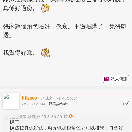
真係好過份。
張家輝個角色唔奸，係衰。不過唔講了，免得劇
透。
我覺得好睇。
私人傳訊
hfl2000
珍珠宮
積分: 33654
#
15
25-3-30 21:44
只看該作者
是是但但 發表於 25-3-30 20:17
睇了。
陳法拉真係好靚，就算做呢種角色都可以咁靚，真係好