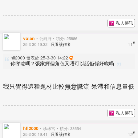
私人傳訊
volan
公爵府
積分: 25886
#
11
25-3-30 19:32
只看該作者
hfl2000 發表於 25-3-30 14:22
你睇咗嗎？張家輝個角色又唔可以話佢係奸㗎喎
我只覺得這種題材比較無意識流 呆滯和信息量低
私人傳訊
hfl2000
珍珠宮
積分: 33654
#
12
25-3-30 19:41
只看該作者