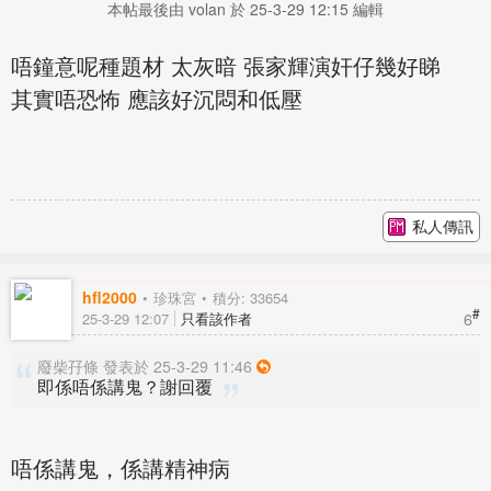
本帖最後由 volan 於 25-3-29 12:15 編輯
唔鐘意呢種題材 太灰暗 張家輝演奸仔幾好睇
其實唔恐怖 應該好沉悶和低壓
私人傳訊
hfl2000
珍珠宮
積分: 33654
#
6
25-3-29 12:07
只看該作者
廢柴孖條 發表於 25-3-29 11:46
即係唔係講鬼？謝回覆
唔係講鬼，係講精神病