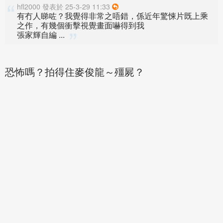
hfl2000 發表於 25-3-29 11:33
有冇人睇咗？我覺得非常之唔錯，係近年驚悚片既上乘
之作，有幾個衝擊視覺畫面嚇得到我
張家輝自編 ...
恐怖嗎？拍得住麥俊龍～殭屍？