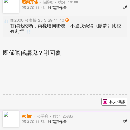
廢柴孖條
伯爵府
積分: 19108
#
4
25-3-29 11:46
只看該作者
hfl2000 發表於 25-3-29 11:40
冇得比較喎，兩樣唔同嘢嚟，不過我覺得《贖夢》比較
有劇情
即係唔係講鬼？謝回覆
私人傳訊
volan
公爵府
積分: 25886
#
5
25-3-29 11:56
只看該作者