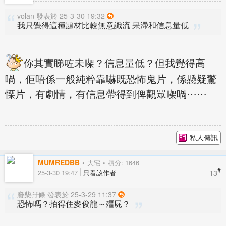
volan 發表於 25-3-30 19:32
我只覺得這種題材比較無意識流 呆滯和信息量低
你其實睇咗未㗎？信息量低？但我覺得高
喎，佢唔係一般純粹靠嚇既恐怖鬼片，係懸疑驚
慄片，有劇情，有信息帶得到俾觀眾㗎喎⋯⋯
私人傳訊
MUMREDBB
大宅
積分: 1646
#
13
25-3-30 19:47
只看該作者
廢柴孖條 發表於 25-3-29 11:37
恐怖嗎？拍得住麥俊龍～殭屍？