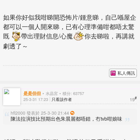
如果你好似我咁睇開恐怖片/鍾意睇，自己喺屋企
都可以一個人開來睇，已有心理準備咁都唔太驚
既
帶出理財信息/心魔
你去睇啦，再講就
劇透了～
私人傳訊
是是但但
水晶宮
積分: 63757
#
19
25-3-31 17:23
只看該作者
hfl2000 發表於 25-3-30 21:44
陳法拉演技比預期出色朱晨麗都唔錯，冇tvb咁娘味