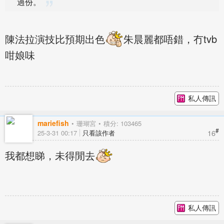
過份。
陳法拉演技比預期出色
朱晨麗都唔錯，冇tvb
咁娘味
私人傳訊
mariefish
珊瑚宮
積分: 103465
#
16
25-3-31 00:17
只看該作者
我都想睇，未得閒去
私人傳訊