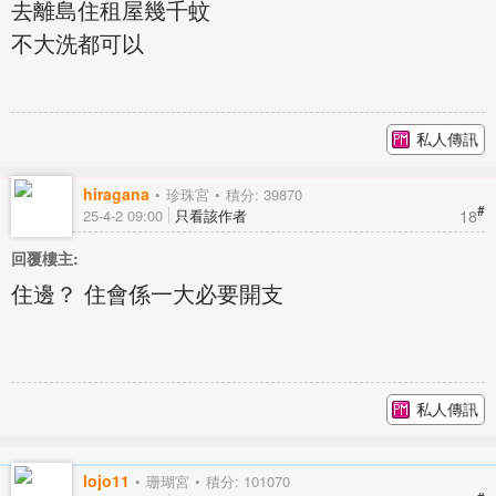
去離島住租屋幾千蚊
不大洗都可以
私人傳訊
hiragana
珍珠宮
積分: 39870
#
18
25-4-2 09:00
只看該作者
回覆樓主:
住邊？ 住會係一大必要開支
私人傳訊
lojo11
珊瑚宮
積分: 101070