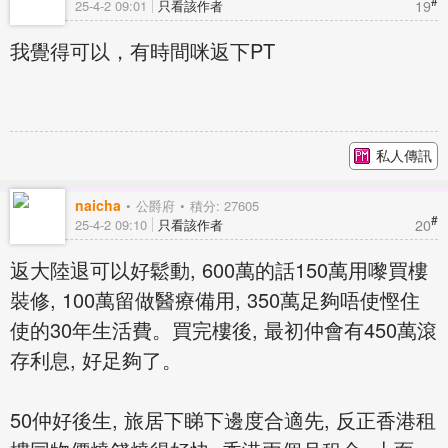
#
19
25-4-2 09:01
只看該作者
我覺得可以，有時間咪返下PT
私人傳訊
naicha
公爵府
積分: 27605
#
20
25-4-2 09:10
只看該作者
返大陸退可以好鬆動, 600萬的話150萬用嚟買樓
裝修, 100萬留做醫療備用, 350萬足夠唔使慳住
使的30年生活費。買完樓後, 最初仲會有450萬滾
存利息, 好足夠了。
50仲好後生, 旅居下睇下邊度合適先, 反正香港租