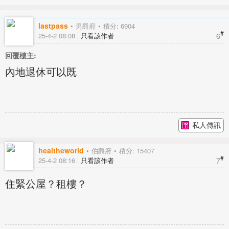
lastpass
男爵府
積分: 6904
#
6
25-4-2 08:08
只看該作者
回覆樓主:
內地退休可以既
私人傳訊
healtheworld
伯爵府
積分: 15407
#
7
25-4-2 08:16
只看該作者
住緊公屋？租樓？