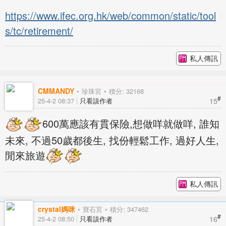
https://www.ifec.org.hk/web/common/static/tool
s/tc/retirement/
私人傳訊
CMMANDY
珍珠宮
積分: 32168
#
15
25-4-2 08:37
只看該作者
600萬應該有貫保險,想做咩就做咩, 誰知
未來, 不過50歲都後生, 找份輕鬆工作, 過好人生,
閒來旅遊
私人傳訊
crystal媽咪
寶石宮
積分: 347462
#
16
25-4-2 08:50
只看該作者