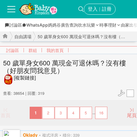
登入
註冊
｜
討論區
WhatsApp媽媽谷
廣告查詢
吹水玩樂
時事理財
由家出
自由講場
50 歲單身女600 萬現金可退休嗎？沒有樓（好朋友問我意 ...
討論區
群組
我的首頁
50 歲單身女600 萬現金可退休嗎？沒有樓
（好朋友問我意見）
›
›
[複製鏈接]
查看: 38654
|
回覆: 319
1
2
3
4
5
16
...
首頁
尾頁
Oklady
複式洋房
積分: 339