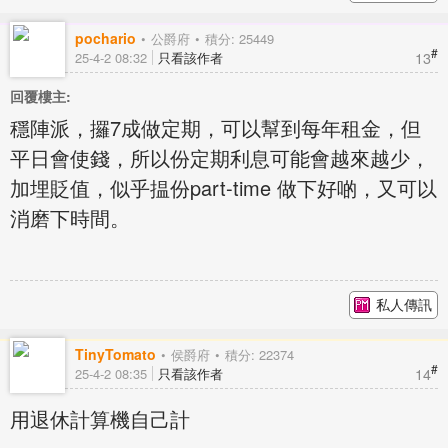
pochario
公爵府
積分: 25449
#
13
25-4-2 08:32
只看該作者
回覆樓主:
穩陣派，攞7成做定期，可以幫到每年租金，但
平日會使錢，所以份定期利息可能會越來越少，
加埋貶值，似乎揾份part-time 做下好啲，又可以
消磨下時間。
私人傳訊
TinyTomato
侯爵府
積分: 22374
#
14
25-4-2 08:35
只看該作者
用退休計算機自己計