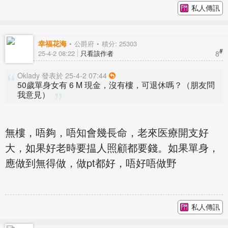
私人傳訊
幸福花海
公爵府
積分: 25303
#
8
25-4-2 08:22
只看該作者
Oklady 發表於 25-4-2 07:44
50歲單身女有 6 M 現金，沒有樓，可退休嗎？（朋友問
我意見）
無樓，唔夠，唔知會幾長命，老來医療開支好
大，如果好老時要揾人照顧都要錢。如果單身，
應做到無得做，做pt都好，唔好唔做野
私人傳訊