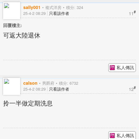
sally001
複式洋房
積分: 324
#
11
25-4-2 08:29
只看該作者
回覆樓主:
可返大陸退休
私人傳訊
calson
男爵府
積分: 6732
#
12
25-4-2 08:29
只看該作者
拎一半做定期洗息
私人傳訊