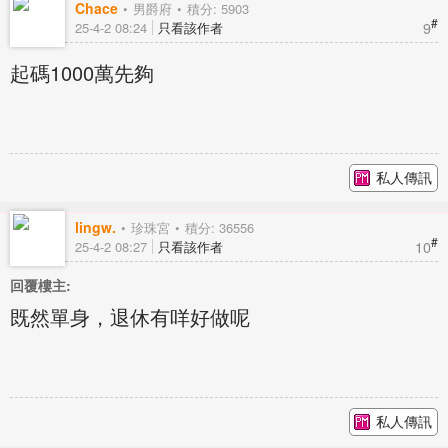
Chace
男爵府
積分: 5903
#
9
25-4-2 08:24
只看該作者
起碼1000萬先夠
私人傳訊
lingw.
珍珠宮
積分: 36556
#
10
25-4-2 08:27
只看該作者
回覆樓主:
既然單身，退休有咩好做呢
私人傳訊