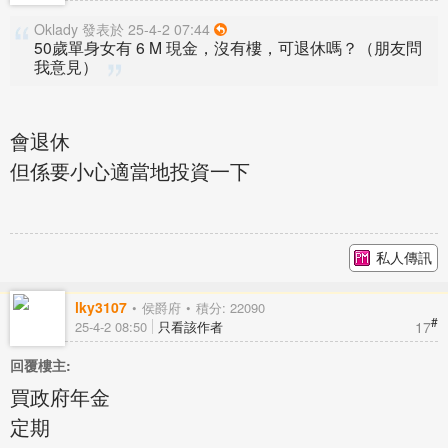
Oklady 發表於 25-4-2 07:44
50歲單身女有 6 M 現金，沒有樓，可退休嗎？（朋友問
我意見）
會退休
但係要小心適當地投資一下
私人傳訊
lky3107
侯爵府
積分: 22090
#
17
25-4-2 08:50
只看該作者
回覆樓主:
買政府年金
定期