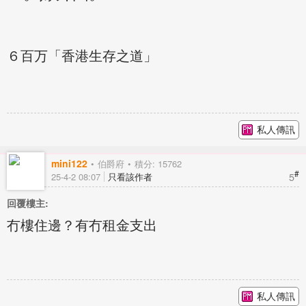
６百万「香港生存之道」
私人傳訊
mini122
伯爵府
積分: 15762
#
5
25-4-2 08:07
只看該作者
回覆樓主:
冇樓住邊？有冇租金支出
私人傳訊