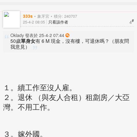
333s
象牙宮
積分: 240707
#
4
25-4-2 08:05
只看該作者
Oklady 發表於 25-4-2 07:44
50歲
單身女
有 6 M 現金，沒有樓，可退休嗎？（朋友問
我意見）
１。續工作至沒人雇。
租劏房／大亞
２。退休 （與友人合租）
灣。不用工作。
３。嫁外國。